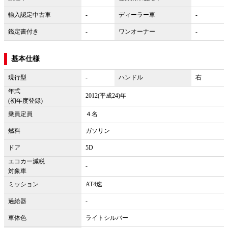
輸入認定中古車
-
ディーラー車
-
鑑定書付き
-
ワンオーナー
-
基本仕様
現行型
-
ハンドル
右
年式
2012(平成24)年
(初年度登録)
乗員定員
４名
燃料
ガソリン
ドア
5D
エコカー減税
-
対象車
ミッション
AT4速
過給器
-
車体色
ライトシルバー