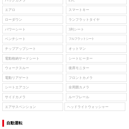
バックカメラ
ETC
エアロ
スマートキー
ローダウン
ランフラットタイヤ
パワーシート
3列シート
ベンチシート
フルフラットシート
チップアップシート
オットマン
電動格納サードシート
シートヒーター
ウォークスルー
後席モニター
電動リアゲート
フロントカメラ
シートエアコン
全周囲カメラ
サイドカメラ
ルーフレール
エアサスペンション
ヘッドライトウォッシャー
自動運転