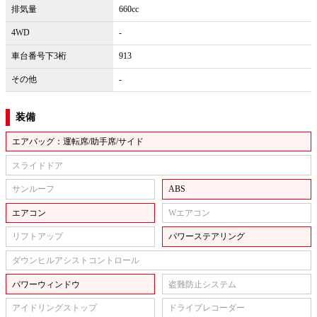
排気量
660cc
4WD
-
車台番号下3桁
913
その他
-
装備
エアバッグ：運転席/助手席/サイド
スライドドア
サンルーフ
ABS
エアコン
Wエアコン
リフトアップ
パワーステアリング
ダウンヒルアシストコントロール
パワーウィンドウ
盗難防止システム
アイドリングストップ
ドライブレコーダー