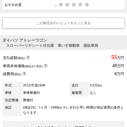
-
おすすめ度
この販売店のレビューをもっと見る
ダイハツ アトレーワゴン
スローパーリヤシート付仕様 車いす移動車 福祉車両
55
支払総額
万円
(税込)
49
車両本体価格
万円
(税込)(リ済込)
6
諸費用
万円
(税込)
年式
2012(平成24)年
走行
9.0万km
車検
車検整備付
修復歴
なし
法定整備
整備付
保証
[保証付]：1ヶ月・1000km ※いずれか早い時期が保証適用の条件と
なります。