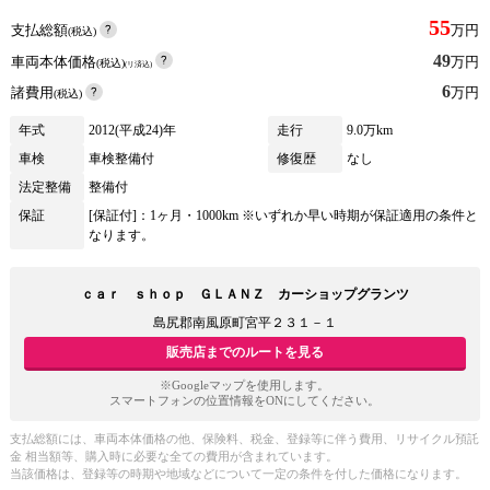
55
支払総額
万円
(税込)
49
車両本体価格
万円
(税込)
(リ済込)
6
諸費用
万円
(税込)
年式
2012(平成24)年
走行
9.0万km
車検
車検整備付
修復歴
なし
法定整備
整備付
保証
[保証付]：1ヶ月・1000km ※いずれか早い時期が保証適用の条件と
なります。
ｃａｒ ｓｈｏｐ ＧＬＡＮＺ カーショップグランツ
島尻郡南風原町宮平２３１－１
販売店までのルートを見る
※Googleマップを使用します。
スマートフォンの位置情報をONにしてください。
支払総額には、車両本体価格の他、保険料、税金、登録等に伴う費用、リサイクル預託
金 相当額等、購入時に必要な全ての費用が含まれています。
当該価格は、登録等の時期や地域などについて一定の条件を付した価格になります。