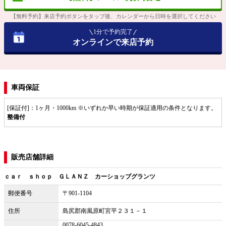
【無料予約】来店予約ボタンをタップ後、カレンダーから日時を選択してください
1分で予約完了
オンラインで来店予約
車両保証
[保証付]：1ヶ月・1000km ※いずれか早い時期が保証適用の条件となります。
整備付
販売店舗詳細
ｃａｒ ｓｈｏｐ ＧＬＡＮＺ カーショップグランツ
郵便番号
〒901-1104
住所
島尻郡南風原町宮平２３１－１
0078-6045-4843