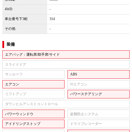
4WD
-
車台番号下3桁
314
その他
-
装備
エアバッグ：運転席/助手席/サイド
スライドドア
サンルーフ
ABS
エアコン
Wエアコン
リフトアップ
パワーステアリング
ダウンヒルアシストコントロール
パワーウィンドウ
盗難防止システム
アイドリングストップ
ドライブレコーダー