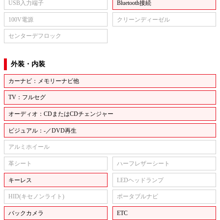
USB入力端子
Bluetooth接続
100V電源
クリーンディーゼル
センターデフロック
外装・内装
カーナビ：メモリーナビ他
TV：フルセグ
オーディオ：CDまたはCDチェンジャー
ビジュアル：-／DVD再生
アルミホイール
革シート
ハーフレザーシート
キーレス
LEDヘッドランプ
HID(キセノンライト)
ポータブルナビ
バックカメラ
ETC