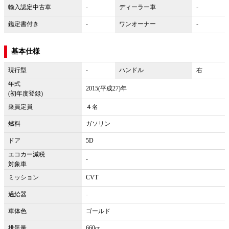
輸入認定中古車
-
ディーラー車
-
鑑定書付き
-
ワンオーナー
-
基本仕様
現行型
-
ハンドル
右
年式
2015(平成27)年
(初年度登録)
乗員定員
４名
燃料
ガソリン
ドア
5D
エコカー減税
-
対象車
ミッション
CVT
過給器
-
車体色
ゴールド
排気量
660cc