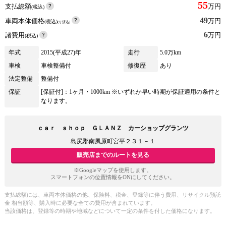
55
支払総額
万円
(税込)
49
車両本体価格
万円
(税込)
(リ済込)
6
諸費用
万円
(税込)
年式
2015(平成27)年
走行
5.0万km
車検
車検整備付
修復歴
あり
法定整備
整備付
保証
[保証付]：1ヶ月・1000km ※いずれか早い時期が保証適用の条件と
なります。
ｃａｒ ｓｈｏｐ ＧＬＡＮＺ カーショップグランツ
島尻郡南風原町宮平２３１－１
販売店までのルートを見る
※Googleマップを使用します。
スマートフォンの位置情報をONにしてください。
支払総額には、車両本体価格の他、保険料、税金、登録等に伴う費用、リサイクル預託
金 相当額等、購入時に必要な全ての費用が含まれています。
当該価格は、登録等の時期や地域などについて一定の条件を付した価格になります。