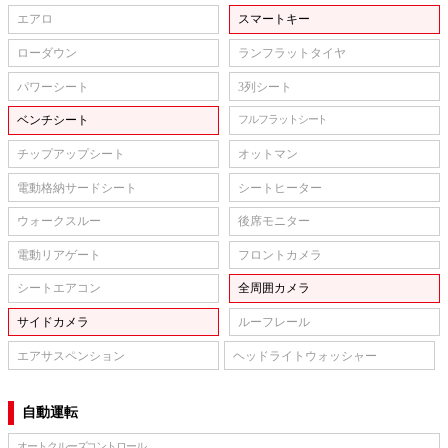
エアロ
スマートキー
ローダウン
ランフラットタイヤ
パワーシート
3列シート
ベンチシート
フルフラットシート
チップアップシート
オットマン
電動格納サードシート
シートヒーター
ウォークスルー
後席モニター
電動リアゲート
フロントカメラ
シートエアコン
全周囲カメラ
サイドカメラ
ルーフレール
エアサスペンション
ヘッドライトウォッシャー
自動運転
オートクルーズコントロール