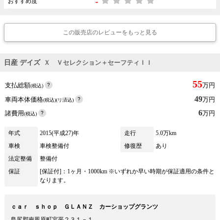
-
おすすめ度
この販売店のレビューをもっと見る
日産 デイズ
Ｘ Ｖセレクション＋セーフティＩＩ
55
支払総額
万円
(税込)
49
車両本体価格
万円
(税込)(リ済込)
6
諸費用
万円
(税込)
年式
2015(平成27)年
走行
5.0万km
車検
車検整備付
修復歴
あり
法定整備
整備付
保証
[保証付]：1ヶ月・1000km ※いずれか早い時期が保証適用の条件と
なります。
ｃａｒ ｓｈｏｐ ＧＬＡＮＺ カーショップグランツ
島尻郡南風原町宮平２３１－１