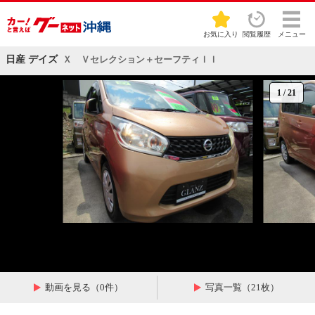
お気に入り
閲覧履歴
メニュー
日産 デイズ
Ｘ Ｖセレクション＋セーフティＩＩ
1
/
21
動画を見る（0件）
写真一覧（21枚）