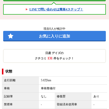
LINEで問い合わせは簡単4ステップ！
現在
0
人が検討中
お気に入りに追加
日産 デイズの
131
クチコミ
件をチェック！
状態
走行距離
5.0万km
車検
車検整備付
記録簿
なし
修復歴
あり
禁煙車
-
登録済未使用車
-