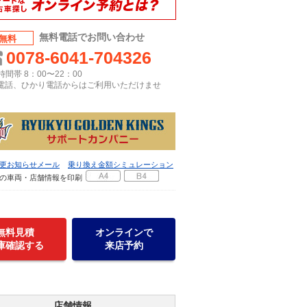
無料電話でお問い合わせ
無料
0078-6041-704326
間帯 8：00〜22：00
P電話、ひかり電話からはご利用いただけませ
更お知らせメール
乗り換え金額シミュレーション
の車両・店舗情報を印刷
無料見積
オンラインで
庫確認する
来店予約
店舗情報