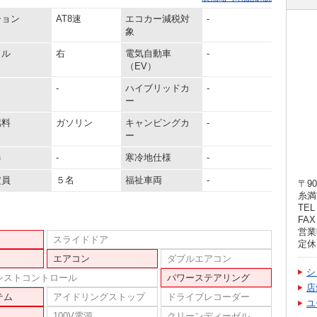
ション
AT8速
エコカー減税対
-
象
ドル
右
電気自動車
-
（EV）
-
ハイブリッドカ
-
ー
燃料
ガソリン
キャンピングカ
-
ー
器
-
寒冷地仕様
-
定員
５名
福祉車両
-
〒90
糸満
TEL 
FAX 
営業時
スライドドア
定休
エアコン
ダブルエアコン
シ
シストコントロール
パワーステアリング
店
テム
アイドリングストップ
ドライブレコーダー
ユ
100V電源
クリーンディーゼル