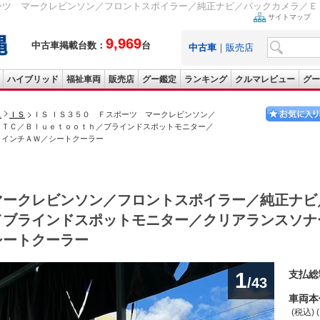
ーツ マークレビンソン／フロントスポイラー／純正ナビ／バックカメラ／ＥＴ
サイトマップ
9,969
中古車掲載台数：
台
中古車
｜
販売店
ハイブリッド
福祉車両
販売店
グー鑑定
ランキング
クルマレビュー
グー
ス
ＩＳ
ＩＳ ＩＳ３５０ Ｆスポーツ マークレビンソン／
ＥＴＣ／Ｂｌｕｅｔｏｏｔｈ／ブラインドスポットモニター／
８インチＡＷ／シートクーラー
マークレビンソン／フロントスポイラー／純正ナビ
／ブラインドスポットモニター／クリアランスソナ
シートクーラー
1
支払総
/43
車両本
(税込) 