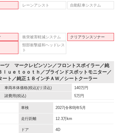
レーンアシスト
自動駐車システム
ィ
衝突被害軽減システム
クリアランスソナー
頸部衝撃緩和ヘッドレス
ト
ポーツ マークレビンソン／フロントスポイラー／純
Ｂｌｕｅｔｏｏｔｈ／ブラインドスポットモニター／
タート／純正１８インチＡＷ／シートクーラー
車両本体価格
(税込)(リ済込)
140
万円
諸費用
(税込)
5
万円
車検
2027(令和9)年5月
走行距離
12.3万km
ドア
4D