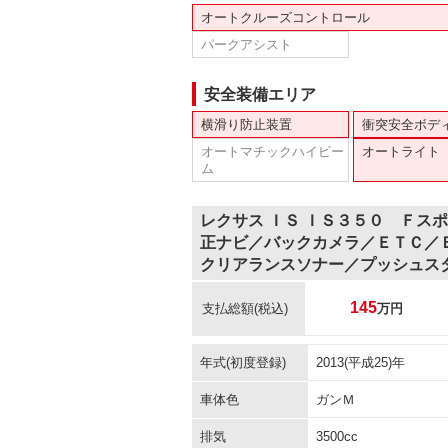
オートクルーズコントロール
パークアシスト
安全装備エリア
横滑り防止装置
衝突安全ボデ
オートマチックハイビー
オートライト
ム
レクサス ＩＳ ＩＳ３５０ Ｆス
正ナビ／バックカメラ／ＥＴＣ／
クリアランスソナー／プッシュス
145
支払総額
(税込)
万円
年式(初度登録)
2013(平成25)年
車体色
ガンＭ
排気
3500cc