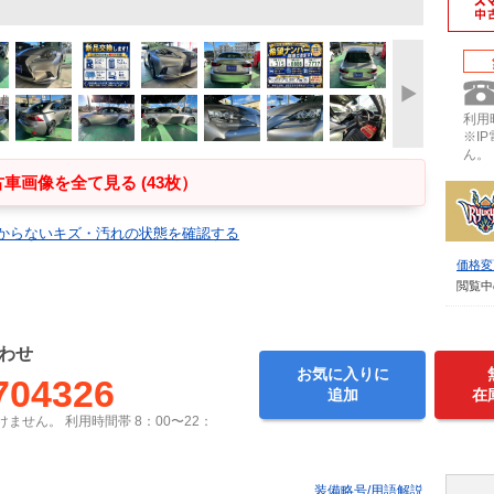
利用時
※I
ん。
車画像を全て見る (43枚）
からないキズ・汚れの状態を確認する
価格変
閲覧中
わせ
お気に入りに
704326
追加
在
ません。 利用時間帯 8：00〜22：
装備略号/用語解説