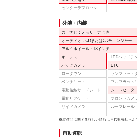
センターデフロック
外装・内装
カーナビ：メモリーナビ他
オーディオ：CDまたはCDチェンジャー
アルミホイール：18インチ
キーレス
LEDヘッドラ
バックカメラ
ETC
ローダウン
ランフラット
ベンチシート
フルフラット
電動格納サードシート
シートヒータ
電動リアゲート
フロントカメ
サイドカメラ
ルーフレール
※装備品に関する詳しい情報は直接販売店へお
自動運転