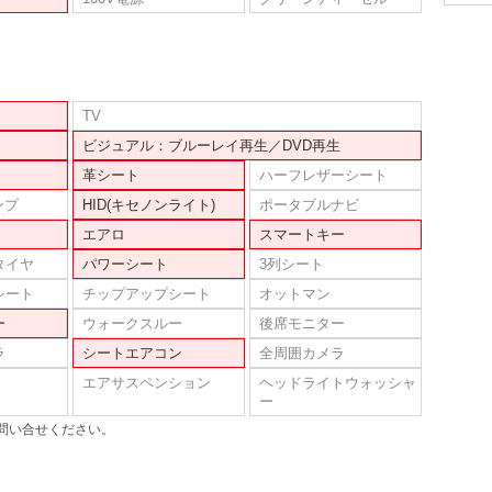
TV
ビジュアル：ブルーレイ再生／DVD再生
革シート
ハーフレザーシート
ンプ
HID(キセノンライト)
ポータブルナビ
エアロ
スマートキー
タイヤ
パワーシート
3列シート
シート
チップアップシート
オットマン
ー
ウォークスルー
後席モニター
ラ
シートエアコン
全周囲カメラ
エアサスペンション
ヘッドライトウォッシャ
ー
問い合せください。