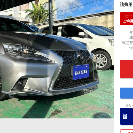
諸費用
ロー
ご利
法定整
保
クリ