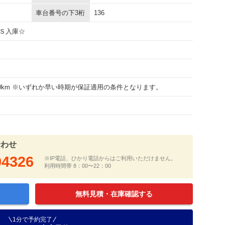
車台番号の下3桁
136
Ｓ入庫☆
000km ※いずれか早い時期が保証適用の条件となります。
合わせ
04326
※IP電話、ひかり電話からはご利用いただけません。
利用時間帯 8：00〜22：00
無料見積・在庫確認する
1分で予約完了