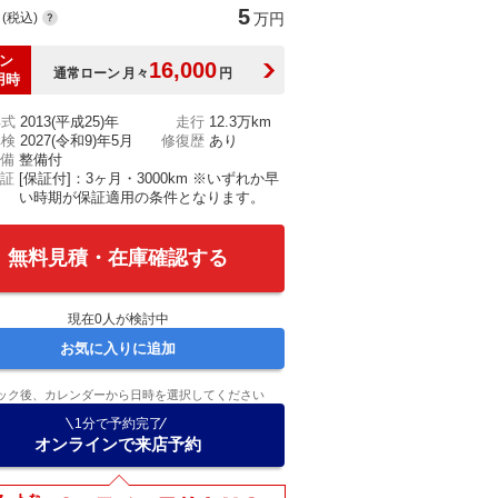
5
(税込)
万円
ン
16,000
通常ローン
月々
円
用時
年式
2013(平成25)年
走行
12.3万km
車検
2027(令和9)年5月
修復歴
あり
備
整備付
証
[保証付]：3ヶ月・3000km ※いずれか早
い時期が保証適用の条件となります。
無料見積・在庫確認する
現在
0
人が検討中
お気に入りに追加
ック後、カレンダーから日時を選択してください
1分で予約完了
オンラインで来店予約