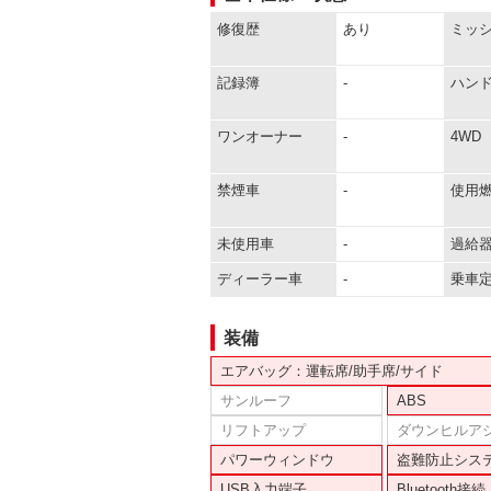
修復歴
あり
ミッ
記録簿
-
ハン
ワンオーナー
-
4WD
禁煙車
-
使用
未使用車
-
過給
ディーラー車
-
乗車
装備
エアバッグ：運転席/助手席/サイド
サンルーフ
ABS
リフトアップ
ダウンヒルア
パワーウィンドウ
盗難防止シス
USB入力端子
Bluetooth接続