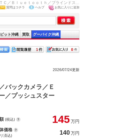
Ｃ／Ｂｌｕｅｔｏｏｔｈ／ブラインドス...
質問はコチラ
ヘルプ
お気に入りに追加
ピット沖縄
買取
グーバイク沖縄
1
0
2026/07/24更新
／バックカメラ／Ｅ
ー／プッシュスター
145
額
(税込)
万円
体価格
140
万円
(リ済込)