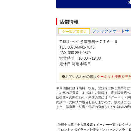
店舗情報
フレックスオートサ
グー鑑定加盟店
〒901-0302 糸満市潮平７７６－６
TEL 0078-6041-7043
FAX 098-851-9879
営業時間 10:00〜19:00
定休日 毎週水曜日
※お問い合わせの際は
グーネット沖縄を見
車両価格には保険料、税金、登録等に伴う費用等は
この車の品質等、より詳しい情報は、直接販売店へ
販売店への問合わせ・来店の際には「グーネット沖
商談中・売約済の場合もありますので、販売店にご
また、修復歴・整備・保証の有無ならびに詳細内容
沖縄中古車
中古車検索：メーカー一覧
レクサ
フロントスポイラー／純正ナビ／バックカメラ／