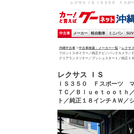
レクサス ＩＳ ＩＳ３５０ Ｆスポ
中古車
メーカー
軽自動車
ミニバン
SUV
沖縄中古車
中古車検索：メーカー一覧
レクサ
フロントスポイラー／純正ナビ／バックカメラ／
クリアランスソナー／プッシュスタート／純正１
レクサス ＩＳ
ＩＳ３５０ Ｆスポーツ 
ＴＣ／Ｂｌｕｅｔｏｏｔｈ
ト／純正１８インチＡＷ／