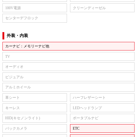
100V電源
クリーンディーゼル
センターデフロック
外装・内装
カーナビ：メモリーナビ他
TV
オーディオ
ビジュアル
アルミホイール
革シート
ハーフレザーシート
キーレス
LEDヘッドランプ
HID(キセノンライト)
ポータブルナビ
バックカメラ
ETC