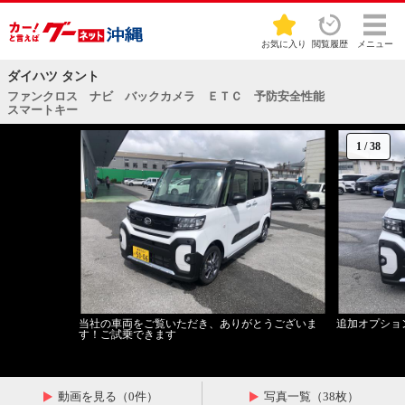
お気に入り
閲覧履歴
メニュー
ダイハツ タント
ファンクロス ナビ バックカメラ ＥＴＣ 予防安全性能
スマートキー
1
/
38
当社の車両をご覧いただき、ありがとうございま
追加オプショ
す！ご試乗できます
動画を見る（0件）
写真一覧（38枚）