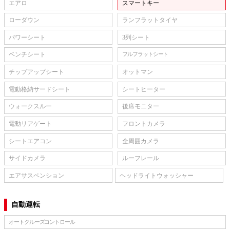
エアロ
スマートキー
ローダウン
ランフラットタイヤ
パワーシート
3列シート
ベンチシート
フルフラットシート
チップアップシート
オットマン
電動格納サードシート
シートヒーター
ウォークスルー
後席モニター
電動リアゲート
フロントカメラ
シートエアコン
全周囲カメラ
サイドカメラ
ルーフレール
エアサスペンション
ヘッドライトウォッシャー
自動運転
オートクルーズコントロール