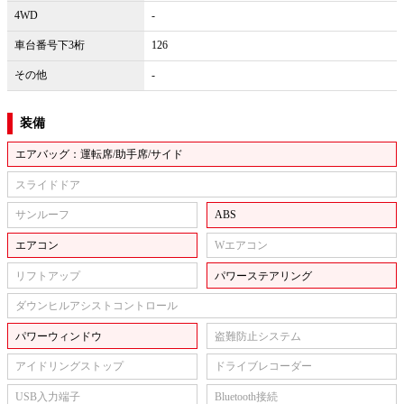
4WD
-
車台番号下3桁
126
その他
-
装備
エアバッグ：運転席/助手席/サイド
スライドドア
サンルーフ
ABS
エアコン
Wエアコン
リフトアップ
パワーステアリング
ダウンヒルアシストコントロール
パワーウィンドウ
盗難防止システム
アイドリングストップ
ドライブレコーダー
USB入力端子
Bluetooth接続