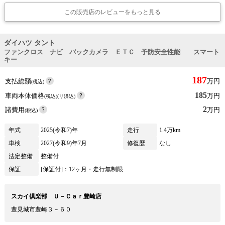
この販売店のレビューをもっと見る
ダイハツ タント
ファンクロス ナビ バックカメラ ＥＴＣ 予防安全性能 スマート
キー
187
支払総額
万円
(税込)
185
車両本体価格
万円
(税込)(リ済込)
2
諸費用
万円
(税込)
年式
2025(令和7)年
走行
1.4万km
車検
2027(令和9)年7月
修復歴
なし
法定整備
整備付
保証
[保証付]：12ヶ月・走行無制限
スカイ倶楽部 Ｕ－Ｃａｒ豊崎店
豊見城市豊崎３－６０