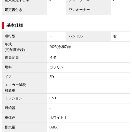
鑑定書付き
-
ワンオーナー
-
基本仕様
現行型
○
ハンドル
右
年式
2025(令和7)年
(初年度登録)
乗員定員
４名
燃料
ガソリン
ドア
5D
エコカー減税
-
対象車
ミッション
CVT
過給器
-
車体色
ホワイトＩＩ
排気量
660cc