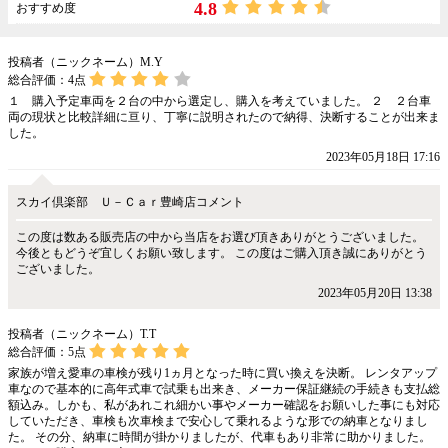
4.8
おすすめ度
投稿者（ニックネーム）M.Y
総合評価：
4
点
１ 購入予定車両を２台の中から選定し、購入を考えていました。 ２ ２台車
両の現状と比較詳細に亘り、丁寧に説明されたので納得、決断することが出来ま
した。
2023年05月18日 17:16
スカイ倶楽部 Ｕ－Ｃａｒ豊崎店コメント
この度は数ある販売店の中から当店をお選び頂きありがとうございました。
今後ともどうぞ宜しくお願い致します。 この度はご購入頂き誠にありがとう
ございました。
2023年05月20日 13:38
投稿者（ニックネーム）T.T
総合評価：
5
点
家族が増え愛車の車検が残り1ヵ月となった時に買い換えを決断。 レンタアップ
車なので基本的に高年式車で試乗も出来き、メーカー保証継続の手続きも支払総
額込み。しかも、私があれこれ細かい事やメーカー確認をお願いした事にも対応
していただき、車検も次車検まで安心して乗れるような形での納車となりまし
た。 その分、納車に時間が掛かりましたが、代車もあり非常に助かりました。