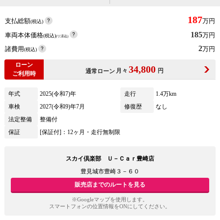
187
支払総額
万円
(税込)
185
車両本体価格
万円
(税込)
(リ済込)
2
諸費用
万円
(税込)
ローン
34,800
月々
円
通常ローン
ご利用時
年式
2025(令和7)年
走行
1.4万km
車検
2027(令和9)年7月
修復歴
なし
法定整備
整備付
保証
[保証付]：12ヶ月・走行無制限
スカイ倶楽部 Ｕ－Ｃａｒ豊崎店
豊見城市豊崎３－６０
販売店までのルートを見る
※Googleマップを使用します。
スマートフォンの位置情報をONにしてください。