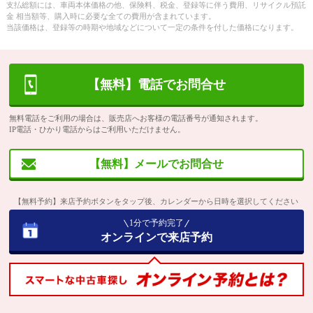
支払総額には、車両本体価格の他、保険料、税金、登録等に伴う費用、リサイクル預託
金 相当額等、購入時に必要な全ての費用が含まれています。
当該価格は、登録等の時期や地域などについて一定の条件を付した価格になります。
【無料】電話でお問合せ
無料電話をご利用の場合は、販売店へお客様の電話番号が通知されます。
IP電話・ひかり電話からはご利用いただけません。
【無料】メールでお問合せ
【無料予約】来店予約ボタンをタップ後、カレンダーから日時を選択してください
1分で予約完了
オンラインで来店予約