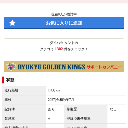
現在
0
人が検討中
お気に入りに追加
ダイハツ タントの
1302
クチコミ
件をチェック！
状態
走行距離
1.4万km
車検
2027(令和9)年7月
記録簿
あり
修復歴
なし
禁煙車
○
登録済未使用車
-
輸入認定中古車
-
ディーラー車
-