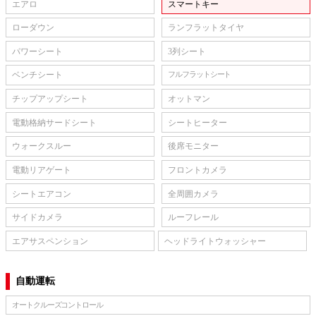
エアロ
スマートキー
ローダウン
ランフラットタイヤ
パワーシート
3列シート
ベンチシート
フルフラットシート
チップアップシート
オットマン
電動格納サードシート
シートヒーター
ウォークスルー
後席モニター
電動リアゲート
フロントカメラ
シートエアコン
全周囲カメラ
サイドカメラ
ルーフレール
エアサスペンション
ヘッドライトウォッシャー
自動運転
オートクルーズコントロール