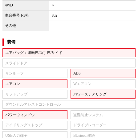
4WD
○
車台番号下3桁
852
その他
-
装備
エアバッグ：運転席/助手席/サイド
スライドドア
サンルーフ
ABS
エアコン
Wエアコン
リフトアップ
パワーステアリング
ダウンヒルアシストコントロール
パワーウィンドウ
盗難防止システム
アイドリングストップ
ドライブレコーダー
USB入力端子
Bluetooth接続