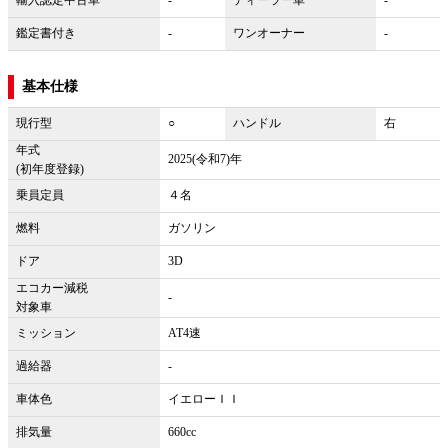
鑑定書付き
-
ワンオーナー
-
基本仕様
現行型
○
ハンドル
右
年式
2025(令和7)年
(初年度登録)
乗員定員
４名
燃料
ガソリン
ドア
3D
エコカー減税
-
対象車
ミッション
AT4速
過給器
-
車体色
イエローＩＩ
排気量
660cc