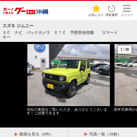
お気に入り
閲覧履歴
メニュー
スズキ ジムニー
ＸＣ ナビ バックカメラ ＥＴＣ 予防安全性能 スマート
キー
1
/
39
当社の車両をご覧いただき、ありがとうございま
高年式車両が
す！ご試乗できます
動画を見る（0件）
写真一覧（39枚）