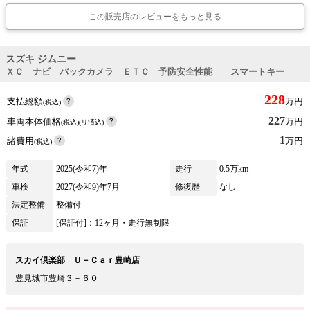
この販売店のレビューをもっと見る
スズキ ジムニー
ＸＣ ナビ バックカメラ ＥＴＣ 予防安全性能 スマートキー
228
支払総額
万円
(税込)
227
車両本体価格
万円
(税込)(リ済込)
1
諸費用
万円
(税込)
年式
2025(令和7)年
走行
0.5万km
車検
2027(令和9)年7月
修復歴
なし
法定整備
整備付
保証
[保証付]：12ヶ月・走行無制限
スカイ倶楽部 Ｕ－Ｃａｒ豊崎店
豊見城市豊崎３－６０