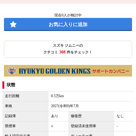
現在
0
人が検討中
お気に入りに追加
スズキ ジムニーの
308
クチコミ
件をチェック！
状態
走行距離
0.5万km
車検
2027(令和9)年7月
記録簿
あり
修復歴
なし
禁煙車
○
登録済未使用車
-
輸入認定中古車
-
ディーラー車
-