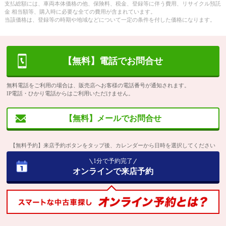
支払総額には、車両本体価格の他、保険料、税金、登録等に伴う費用、リサイクル預託
金 相当額等、購入時に必要な全ての費用が含まれています。
当該価格は、登録等の時期や地域などについて一定の条件を付した価格になります。
【無料】電話でお問合せ
無料電話をご利用の場合は、販売店へお客様の電話番号が通知されます。
IP電話・ひかり電話からはご利用いただけません。
【無料】メールでお問合せ
【無料予約】来店予約ボタンをタップ後、カレンダーから日時を選択してください
1分で予約完了
オンラインで来店予約