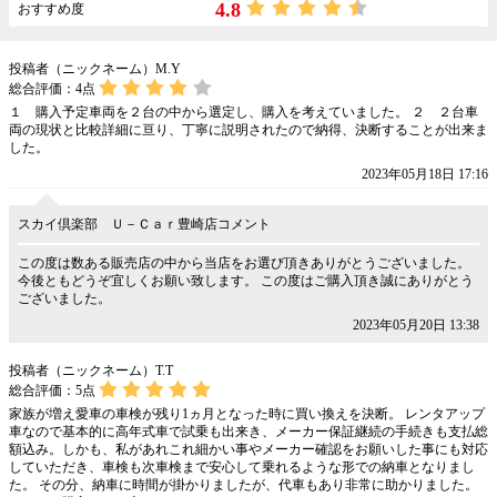
4.8
おすすめ度
投稿者（ニックネーム）M.Y
総合評価：
4
点
１ 購入予定車両を２台の中から選定し、購入を考えていました。 ２ ２台車
両の現状と比較詳細に亘り、丁寧に説明されたので納得、決断することが出来ま
した。
2023年05月18日 17:16
スカイ倶楽部 Ｕ－Ｃａｒ豊崎店コメント
この度は数ある販売店の中から当店をお選び頂きありがとうございました。
今後ともどうぞ宜しくお願い致します。 この度はご購入頂き誠にありがとう
ございました。
2023年05月20日 13:38
投稿者（ニックネーム）T.T
総合評価：
5
点
家族が増え愛車の車検が残り1ヵ月となった時に買い換えを決断。 レンタアップ
車なので基本的に高年式車で試乗も出来き、メーカー保証継続の手続きも支払総
額込み。しかも、私があれこれ細かい事やメーカー確認をお願いした事にも対応
していただき、車検も次車検まで安心して乗れるような形での納車となりまし
た。 その分、納車に時間が掛かりましたが、代車もあり非常に助かりました。