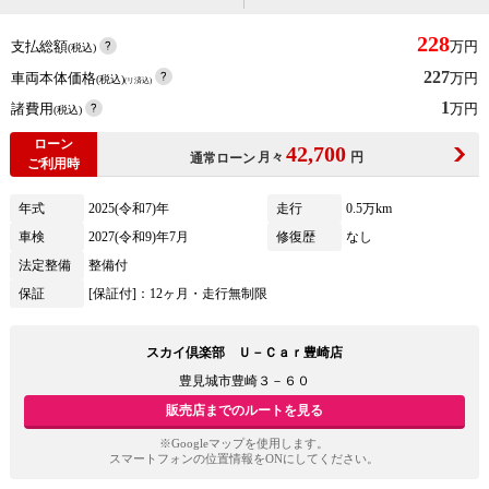
228
支払総額
万円
(税込)
227
車両本体価格
万円
(税込)
(リ済込)
1
諸費用
万円
(税込)
ローン
42,700
月々
円
通常ローン
ご利用時
年式
2025(令和7)年
走行
0.5万km
車検
2027(令和9)年7月
修復歴
なし
法定整備
整備付
保証
[保証付]：12ヶ月・走行無制限
スカイ倶楽部 Ｕ－Ｃａｒ豊崎店
豊見城市豊崎３－６０
販売店までのルートを見る
※Googleマップを使用します。
スマートフォンの位置情報をONにしてください。