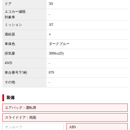
ドア
5D
エコカー減税
-
対象車
ミッション
AT
過給器
○
車体色
ダークブルー
排気量
3000cc(D)
4WD
-
車台番号下3桁
079
その他
-
装備
エアバッグ：運転席
スライドドア：両面
サンルーフ
ABS