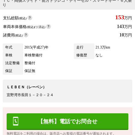
ＴＣ・両側スライド・前方ドラレコ・ディーゼル・スマートキー・６人乗
り
153
支払総額
万円
(税込)
143
車両本体価格
万円
(税込)(リ済込)
10
諸費用
万円
(税込)
年式
2015(平成27)年
走行
21.3万km
車検
車検整備付
修復歴
なし
法定整備
整備付
保証
保証無
ＬＥＢＥＮ（レーベン）
宜野湾市長田１－２０－２４
【無料】電話でお問合せ
無料電話をご利用の場合は、販売店へお客様の電話番号が通知されます。