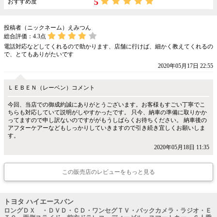
5
おすすめ度
投稿者（ニックネーム）えみつん
総合評価：
4.3
点
電話対応などしてくれるので助かります、店舗に行けば、細かく教えてくれるの
で、とてもありがたいです
2020年05月17日 22:55
ＬＥＢＥＮ（レーベン）コメント
今回、当店での御成約誠にありがとうございます。お客様もすごい丁寧でこ
ちらも対応していて説明がしやすかったです。 只今、納車の準備に取りかか
ってますので申し訳ないのですががもうしばらくお待ちください。 納車後の
アフターケアーなどもしっかりしていきますので引き続き宜しくお願いしま
す。
2020年05月18日 11:35
この販売店のレビューをもっと見る
トヨタ ハイエースバン
ロングＤＸ ・ＤＶＤ・ＣＤ・ワンセグＴＶ・バックカメラ・ラジオ・Ｅ