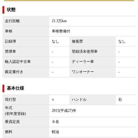
状態
走行距離
21.3万km
車検
車検整備付
記録簿
なし
修復歴
なし
禁煙車
-
登録済未使用車
-
輸入認定中古車
-
ディーラー車
-
鑑定書付き
-
ワンオーナー
-
基本仕様
現行型
○
ハンドル
右
年式
2015(平成27)年
(初年度登録)
乗員定員
６名
燃料
軽油