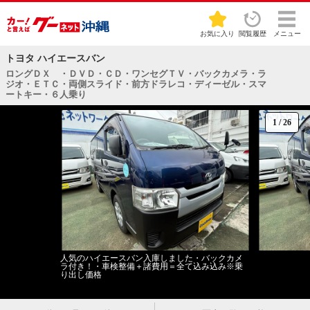
お気に入り
閲覧履歴
メニュー
トヨタ ハイエースバン
ロングＤＸ ・ＤＶＤ・ＣＤ・ワンセグＴＶ・バックカメラ・ラ
ジオ・ＥＴＣ・両側スライド・前方ドラレコ・ディーゼル・スマ
ートキー・６人乗り
1
/
26
人気のハイエースバン入庫しました・バックカメ
ラ付き！・車検整備＋諸費用＝全て込み込み※乗
り出し価格