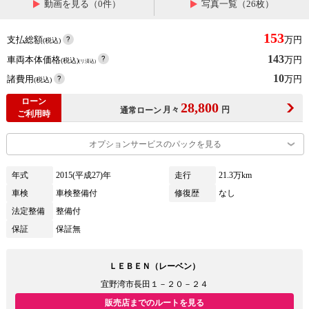
動画を見る（0件）
写真一覧（26枚）
153
支払総額
万円
(税込)
143
車両本体価格
万円
(税込)
(リ済込)
10
諸費用
万円
(税込)
ローン
28,800
月々
円
通常ローン
ご利用時
オプションサービスのパックを見る
年式
2015(平成27)年
走行
21.3万km
車検
車検整備付
修復歴
なし
法定整備
整備付
保証
保証無
ＬＥＢＥＮ（レーベン）
宜野湾市長田１－２０－２４
販売店までのルートを見る