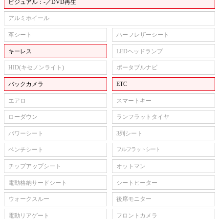
ビジュアル：-／DVD再生
アルミホイール
革シート
ハーフレザーシート
キーレス
LEDヘッドランプ
HID(キセノンライト)
ポータブルナビ
バックカメラ
ETC
エアロ
スマートキー
ローダウン
ランフラットタイヤ
パワーシート
3列シート
ベンチシート
フルフラットシート
チップアップシート
オットマン
電動格納サードシート
シートヒーター
ウォークスルー
後席モニター
電動リアゲート
フロントカメラ