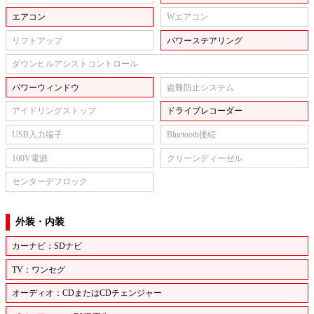
エアコン
Wエアコン
リフトアップ
パワーステアリング
ダウンヒルアシストコントロール
パワーウィンドウ
盗難防止システム
アイドリングストップ
ドライブレコーダー
USB入力端子
Bluetooth接続
100V電源
クリーンディーゼル
センターデフロック
外装・内装
カーナビ：SDナビ
TV：ワンセグ
オーディオ：CDまたはCDチェンジャー