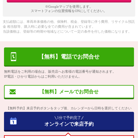
※Googleマップを使用します。
スマートフォンの位置情報をONにしてください。
支払総額には、車両本体価格の他、保険料、税金、登録等に伴う費用、リサイクル預託
金 相当額等、購入時に必要な全ての費用が含まれています。
当該価格は、登録等の時期や地域などについて一定の条件を付した価格になります。
【無料】電話でお問合せ
無料電話をご利用の場合は、販売店へお客様の電話番号が通知されます。
IP電話・ひかり電話からはご利用いただけません。
【無料】メールでお問合せ
【無料予約】来店予約ボタンをタップ後、カレンダーから日時を選択してください
1分で予約完了
オンラインで来店予約