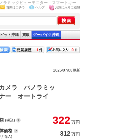
ラミックビューモニター スマートキー...
質問はコチラ
ヘルプ
お気に入りに追加
ピット沖縄
買取
グーバイク沖縄
1
0
2026/07/08更新
カメラ パノラミッ
ナー オートライ
322
額
(税込)
万円
体価格
312
万円
(リ済込)