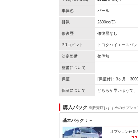
車体色
パール
排気
2800cc(D)
修復歴
修復歴なし
PRコメント
トヨタハイエースバン
法定整備
整備無
整備について
保証
[保証付]：3ヶ月・3
保証について
どちらか早いほうで、
購入パック
※販売店おすすめのオプショ
基本パック：－
オプション込参