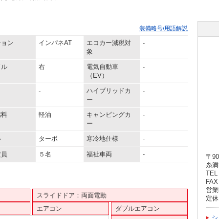
装備略号/用語解説
ション
インパネAT
エコカー減税対
-
象
ドル
右
電気自動車
-
（EV）
-
ハイブリッドカ
-
ー
燃料
軽油
キャンピングカ
-
ー
器
ターボ
寒冷地仕様
-
定員
５名
福祉車両
-
〒90
糸満
TEL 
FAX 
営業時
スライドドア：両面電動
定休
エアコン
ダブルエアコン
シ