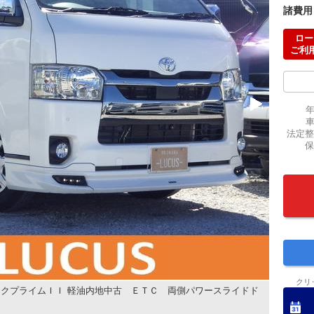
諸費用
ロー
ご利
法定整
保
クリ
クプライムＩＩ 軽油内地中古 ＥＴＣ 両側パワースライドド