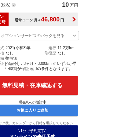
10
(税込)
万円
ン
46,800
通常ローン
月々
円
用時
オプションサービスのパックを見る
年式
2021(令和3)年
走行
11.2万km
車検
なし
修復歴
なし
備
整備無
証
[保証付]：3ヶ月・3000km ※いずれか早
い時期が保証適用の条件となります。
無料見積・在庫確認する
現在
0
人が検討中
お気に入りに追加
ック後、カレンダーから日時を選択してください
1分で予約完了
オンラインで来店予約