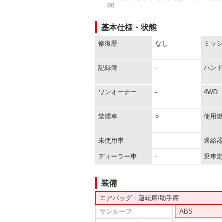
00
基本仕様・状態
修復歴
なし
ミッ
記録簿
-
ハン
ワンオーナー
-
4WD
禁煙車
○
使用
未使用車
-
過給
ディーラー車
-
乗車
装備
エアバッグ：運転席/助手席
サンルーフ
ABS