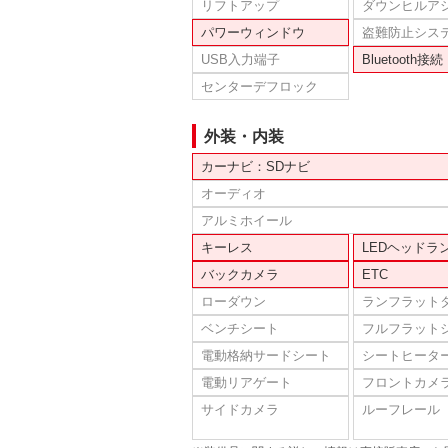
リフトアップ
ダウンヒルア
パワーウィンドウ
盗難防止シス
USB入力端子
Bluetooth接続
センターデフロック
外装・内装
カーナビ：SDナビ
オーディオ
アルミホイール
キーレス
LEDヘッドラ
バックカメラ
ETC
ローダウン
ランフラット
ベンチシート
フルフラット
電動格納サードシート
シートヒータ
電動リアゲート
フロントカメ
サイドカメラ
ルーフレール