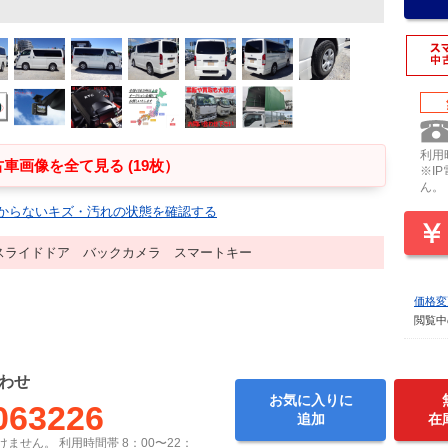
利用時
車画像を全て見る (19枚）
※I
ん。
からないキズ・汚れの状態を確認する
スライドドア バックカメラ スマートキー
価格変
閲覧中
わせ
お気に入りに
063226
追加
在
ません。 利用時間帯 8：00〜22：