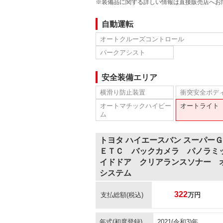
※装備品に関する詳しい情報は直接販売店へお
自動運転
オートクルーズコントロール
パークアシスト
安全装備エリア
横滑り防止装置
衝突安全ボデ
オートマチックハイビー
オートライト
ム
トヨタ ハイエースバン スーパ
ＥＴＣ バックカメラ パノラミ
イドドア クリアランスソナー 
システム
322
支払総額
(税込)
万円
年式(初度登録)
2021(令和3)年