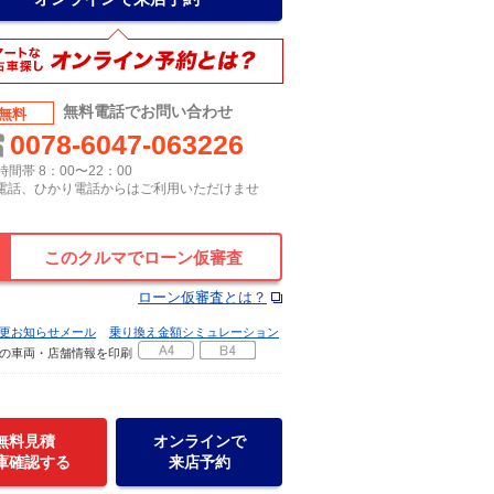
無料電話でお問い合わせ
無料
0078-6047-063226
間帯 8：00〜22：00
P電話、ひかり電話からはご利用いただけませ
このクルマでローン仮審査
ローン仮審査とは？
更お知らせメール
乗り換え金額シミュレーション
の車両・店舗情報を印刷
無料見積
オンラインで
庫確認する
来店予約