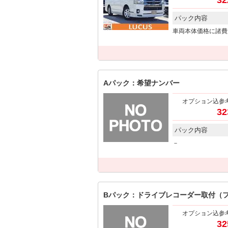
32
パック内容
車両本体価格に諸費
Aパック：希望ナンバー
オプション込参
32
パック内容
－
Bパック：ドライブレコーダー取付（
オプション込参
32