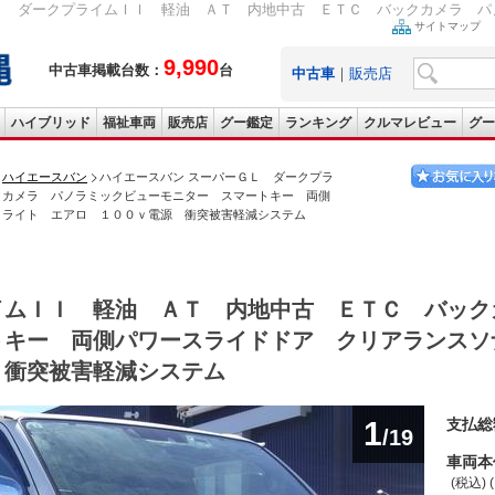
Ｌ ダークプライムＩＩ 軽油 ＡＴ 内地中古 ＥＴＣ バックカメラ パノ
サイトマップ
9,990
中古車掲載台数：
台
中古車
｜
販売店
ハイブリッド
福祉車両
販売店
グー鑑定
ランキング
クルマレビュー
グー
ハイエースバン
ハイエースバン スーパーＧＬ ダークプラ
クカメラ パノラミックビューモニター スマートキー 両側
トライト エアロ １００ｖ電源 衝突被害軽減システム
イムＩＩ 軽油 ＡＴ 内地中古 ＥＴＣ バック
トキー 両側パワースライドドア クリアランスソ
 衝突被害軽減システム
1
支払総
/19
車両本
(税込) 