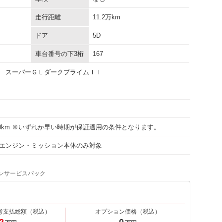
走行距離
11.2万km
ドア
5D
車台番号の下3桁
167
 スーパーＧＬダークプライムＩＩ
000km ※いずれか早い時期が保証適用の条件となります。
エンジン・ミッション本体のみ対象
ンサービスパック
考支払総額
（税込）
オプション価格
（税込）