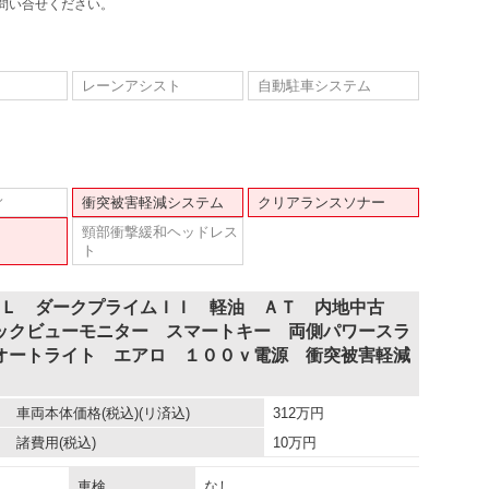
問い合せください。
レーンアシスト
自動駐車システム
ィ
衝突被害軽減システム
クリアランスソナー
頸部衝撃緩和ヘッドレス
ト
ーＧＬ ダークプライムＩＩ 軽油 ＡＴ 内地中古
ックビューモニター スマートキー 両側パワースラ
オートライト エアロ １００ｖ電源 衝突被害軽減
車両本体価格
(税込)(リ済込)
312
万円
諸費用
(税込)
10
万円
車検
なし