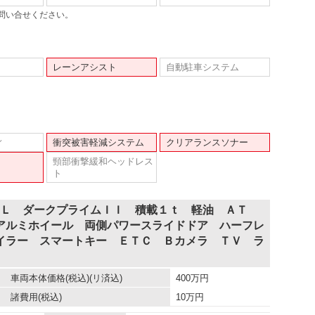
問い合せください。
レーンアシスト
自動駐車システム
ィ
衝突被害軽減システム
クリアランスソナー
頸部衝撃緩和ヘッドレス
ト
ーＧＬ ダークプライムＩＩ 積載１ｔ 軽油 ＡＴ
アルミホイール 両側パワースライドドア ハーフレ
イラー スマートキー ＥＴＣ Ｂカメラ ＴＶ ラ
車両本体価格
(税込)(リ済込)
400
万円
諸費用
(税込)
10
万円