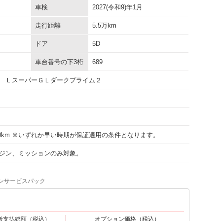
車検
2027(令和9)年1月
走行距離
5.5万km
ドア
5D
車台番号の下3桁
689
 ＬスーパーＧＬダークプライム２
000km ※いずれか早い時期が保証適用の条件となります。
ジン、ミッションのみ対象。
ンサービスパック
考支払総額
（税込）
オプション価格
（税込）