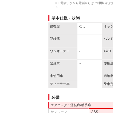
※IP電話、ひかり電話からはご利用いただけ
00
基本仕様・状態
修復歴
なし
ミッ
記録簿
-
ハン
ワンオーナー
-
4WD
禁煙車
○
使用
未使用車
-
過給
ディーラー車
-
乗車
装備
エアバッグ：運転席/助手席
サンルーフ
ABS