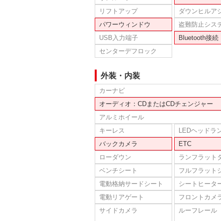
リフトアップ
ダウンヒルア
パワーウィンドウ
盗難防止シス
USB入力端子
Bluetooth接続
センターデフロック
外装・内装
カーナビ
オーディオ：CDまたはCDチェンジャー
アルミホイール
キーレス
LEDヘッドラ
バックカメラ
ETC
ローダウン
ランフラット
ベンチシート
フルフラット
電動格納サードシート
シートヒータ
電動リアゲート
フロントカメ
サイドカメラ
ルーフレール