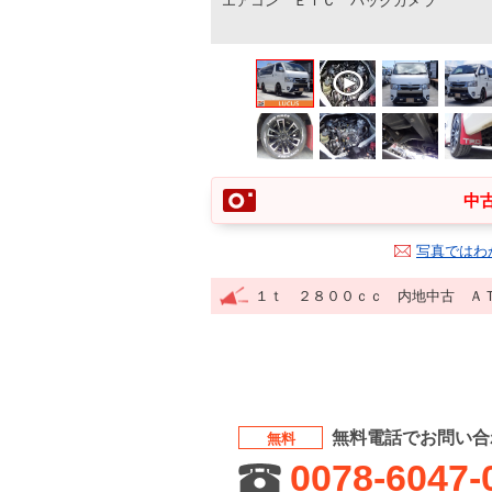
エアコン ＥＴＣ バックカメラ
中古
写真ではわ
１ｔ ２８００ｃｃ 内地中古 Ａ
無料電話でお問い合
無料
0078-6047-