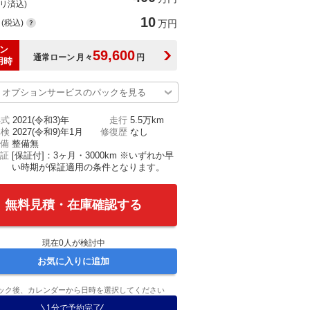
(リ済込)
10
(税込)
万円
ン
59,600
通常ローン
月々
円
用時
オプションサービスのパックを見る
年式
2021(令和3)年
走行
5.5万km
車検
2027(令和9)年1月
修復歴
なし
備
整備無
証
[保証付]：3ヶ月・3000km ※いずれか早
い時期が保証適用の条件となります。
無料見積・在庫確認する
現在
0
人が検討中
お気に入りに追加
ック後、カレンダーから日時を選択してください
1分で予約完了