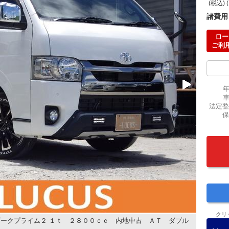
(税込) 
諸費用
ロー
ご利
法定整
保
クリ
ークプライム２ １ｔ ２８００ｃｃ 内地中古 ＡＴ ダブル