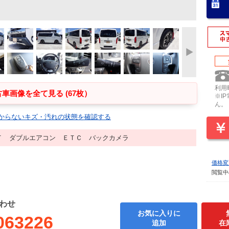
利用時
車画像を全て見る (67枚）
※I
ん。
からないキズ・汚れの状態を確認する
Ｔ ダブルエアコン ＥＴＣ バックカメラ
価格変
閲覧中
わせ
お気に入りに
063226
追加
在