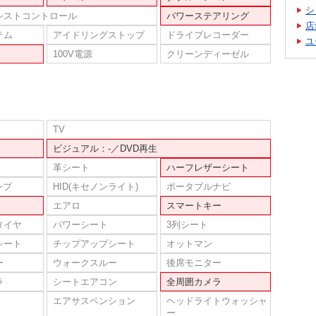
シ
シストコントロール
パワーステアリング
店
テム
アイドリングストップ
ドライブレコーダー
ユ
100V電源
クリーンディーゼル
TV
ビジュアル：-／DVD再生
革シート
ハーフレザーシート
ンプ
HID(キセノンライト)
ポータブルナビ
エアロ
スマートキー
タイヤ
パワーシート
3列シート
シート
チップアップシート
オットマン
ー
ウォークスルー
後席モニター
ラ
シートエアコン
全周囲カメラ
エアサスペンション
ヘッドライトウォッシャ
ー