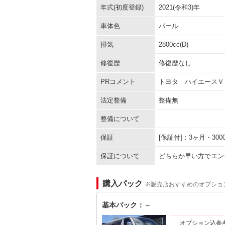
年式(初度登録)
2021(令和3)年
車体色
パール
排気
2800cc(D)
修復歴
修復歴なし
PRコメント
トヨタ ハイエースＶ
法定整備
整備無
整備について
保証
[保証付]：3ヶ月・3
保証について
どちらか早い方でエン
購入パック
※販売店おすすめのオプショ
基本パック：－
オプション込参