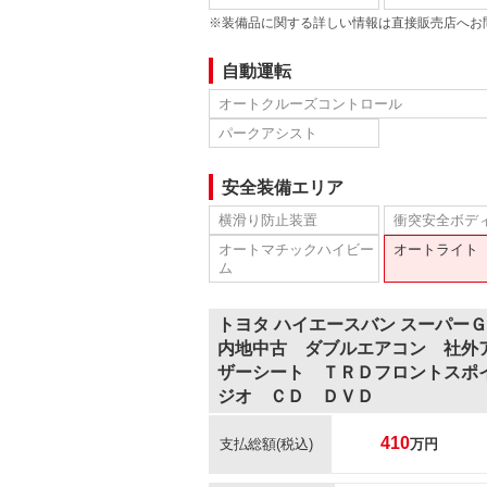
※装備品に関する詳しい情報は直接販売店へお
自動運転
オートクルーズコントロール
パークアシスト
安全装備エリア
横滑り防止装置
衝突安全ボデ
オートマチックハイビー
オートライト
ム
トヨタ ハイエースバン スーパ
内地中古 ダブルエアコン 社外
ザーシート ＴＲＤフロントスポ
ジオ ＣＤ ＤＶＤ
410
支払総額
(税込)
万円