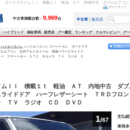
Ｌ ダークプライムＩＩ 積載１ｔ 軽油 ＡＴ 内地中古 ダブルエアコン 
サイトマップ
9,969
中古車掲載台数：
台
中古車
｜
販売店
ハイブリッド
福祉車両
販売店
グー鑑定
ランキング
クルマレビュー
グー
ハイエースバン
ハイエースバン スーパーＧＬ ダークプラ
ブルエアコン 社外アルミホイール 両側パワースライドド
ラー スマートキー ＥＴＣ Ｂカメラ ＴＶ ラジオ Ｃ
イムＩＩ 積載１ｔ 軽油 ＡＴ 内地中古 ダブ
スライドドア ハーフレザーシート ＴＲＤフロン
ラ ＴＶ ラジオ ＣＤ ＤＶＤ
1
支払総
/67
車両本