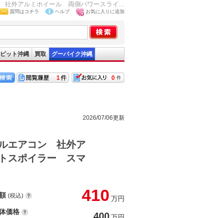
社外アルミホイール 両側パワースライ...
質問はコチラ
ヘルプ
お気に入りに追加
ピット沖縄
買取
グーバイク沖縄
1
0
2026/07/06更新
ルエアコン 社外ア
トスポイラー スマ
410
額
(税込)
万円
体価格
400
万円