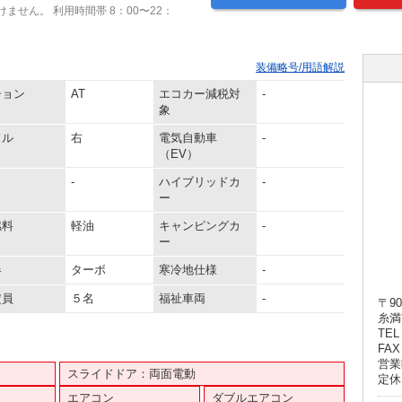
ません。 利用時間帯 8：00〜22：
装備略号/用語解説
ション
AT
エコカー減税対
-
象
ドル
右
電気自動車
-
（EV）
-
ハイブリッドカ
-
ー
燃料
軽油
キャンピングカ
-
ー
器
ターボ
寒冷地仕様
-
定員
５名
福祉車両
-
〒90
糸満
TEL 
FAX 
営業時
スライドドア：両面電動
定休
エアコン
ダブルエアコン