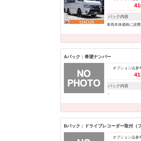
41
パック内容
車両本体価格に諸費
Aパック：希望ナンバー
オプション込参
41
パック内容
－
Bパック：ドライブレコーダー取付（
オプション込参