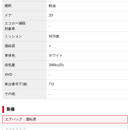
燃料
軽油
ドア
2D
エコカー減税
-
対象車
ミッション
MT6速
過給器
○
車体色
ホワイト
排気量
3000cc(D)
4WD
-
車台番号下3桁
753
その他
-
装備
エアバッグ：運転席
スライドドア