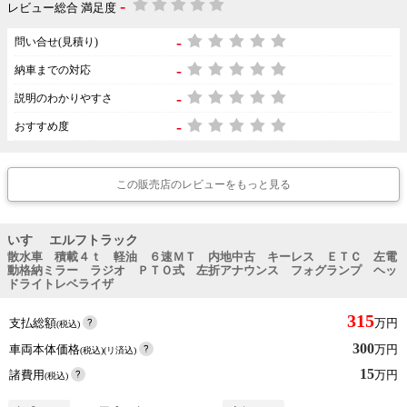
-
レビュー総合 満足度
-
問い合せ(見積り)
-
納車までの対応
-
説明のわかりやすさ
-
おすすめ度
この販売店のレビューをもっと見る
いすゞ エルフトラック
散水車 積載４ｔ 軽油 ６速ＭＴ 内地中古 キーレス ＥＴＣ 左電
動格納ミラー ラジオ ＰＴＯ式 左折アナウンス フォグランプ ヘッ
ドライトレベライザ
315
支払総額
万円
(税込)
300
車両本体価格
万円
(税込)(リ済込)
15
諸費用
万円
(税込)