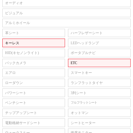
オーディオ
ビジュアル
アルミホイール
革シート
ハーフレザーシート
キーレス
LEDヘッドランプ
HID(キセノンライト)
ポータブルナビ
バックカメラ
ETC
エアロ
スマートキー
ローダウン
ランフラットタイヤ
パワーシート
3列シート
ベンチシート
フルフラットシート
チップアップシート
オットマン
電動格納サードシート
シートヒーター
ウォークスルー
後席モニター