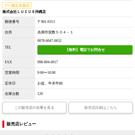
グー鑑定加盟店
株式会社ＬＵＣＵＳ沖縄店
郵便番号
〒901-0313
住所
糸満市賀数５０４－１
0078-6047-0632
TEL
【無料】電話でお問合せ
FAX
098-894-6917
営業時間
9:00〜18:00
定休日
お盆、年末年始
在庫台数
120
この販売店の在庫を見る
販売店詳細はこちら
販売店レビュー