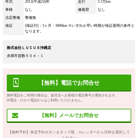
年式
2012(平成24)年
走行
3.1万km
車検
なし
修復歴
なし
法定整備
整備無
保証
[保証付]：3ヶ月・3000km ※いずれか早い時期が保証適用の条件と
なります。
株式会社ＬＵＣＵＳ沖縄店
糸満市賀数５０４－１
【無料】電話でお問合せ
無料電話をご利用の場合は、販売店へお客様の電話番号が通知されます。
IP電話・ひかり電話からはご利用いただけません。
【無料】メールでお問合せ
【無料予約】来店予約ボタンをタップ後、カレンダーから日時を選択して
ください