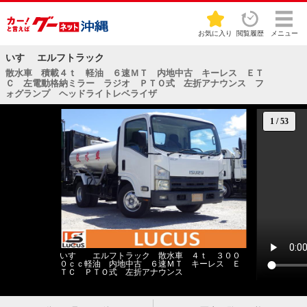
お気に入り
閲覧履歴
メニュー
いすゞ エルフトラック
散水車 積載４ｔ 軽油 ６速ＭＴ 内地中古 キーレス ＥＴ
Ｃ 左電動格納ミラー ラジオ ＰＴＯ式 左折アナウンス フ
ォグランプ ヘッドライトレベライザ
1
/
53
いすゞ エルフトラック 散水車 ４ｔ ３００
０ｃｃ軽油 内地中古 ６速ＭＴ キーレス Ｅ
ＴＣ ＰＴＯ式 左折アナウンス