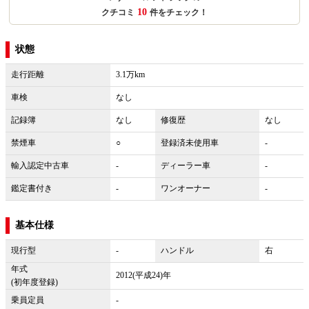
10
クチコミ
件をチェック！
状態
走行距離
3.1万km
車検
なし
記録簿
なし
修復歴
なし
禁煙車
○
登録済未使用車
-
輸入認定中古車
-
ディーラー車
-
鑑定書付き
-
ワンオーナー
-
基本仕様
現行型
-
ハンドル
右
年式
2012(平成24)年
(初年度登録)
乗員定員
-