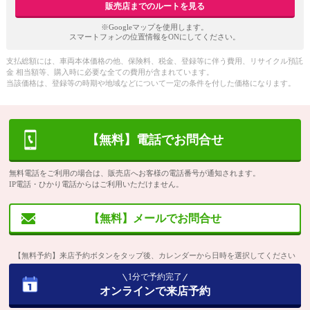
販売店までのルートを見る
※Googleマップを使用します。
スマートフォンの位置情報をONにしてください。
支払総額には、車両本体価格の他、保険料、税金、登録等に伴う費用、リサイクル預託
金 相当額等、購入時に必要な全ての費用が含まれています。
当該価格は、登録等の時期や地域などについて一定の条件を付した価格になります。
【無料】電話でお問合せ
無料電話をご利用の場合は、販売店へお客様の電話番号が通知されます。
IP電話・ひかり電話からはご利用いただけません。
【無料】メールでお問合せ
【無料予約】来店予約ボタンをタップ後、カレンダーから日時を選択してください
1分で予約完了
オンラインで来店予約