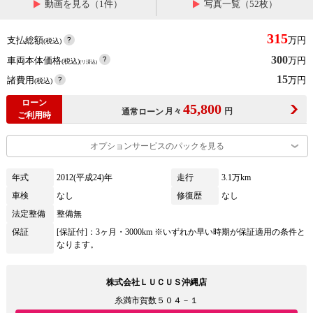
動画を見る（1件）
写真一覧（52枚）
315
支払総額
万円
(税込)
300
車両本体価格
万円
(税込)
(リ済込)
15
諸費用
万円
(税込)
ローン
45,800
月々
円
通常ローン
ご利用時
オプションサービスのパックを見る
年式
2012(平成24)年
走行
3.1万km
車検
なし
修復歴
なし
法定整備
整備無
保証
[保証付]：3ヶ月・3000km ※いずれか早い時期が保証適用の条件と
なります。
株式会社ＬＵＣＵＳ沖縄店
糸満市賀数５０４－１