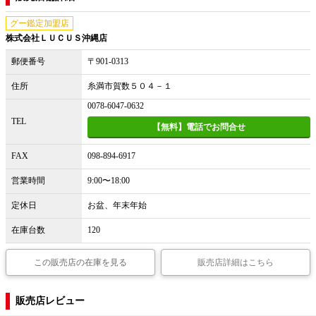
グー鑑定加盟店
株式会社ＬＵＣＵＳ沖縄店
郵便番号
〒901-0313
住所
糸満市賀数５０４－１
0078-6047-0632
TEL
【無料】電話でお問合せ
FAX
098-894-6917
営業時間
9:00〜18:00
定休日
お盆、年末年始
在庫台数
120
この販売店の在庫を見る
販売店詳細はこちら
販売店レビュー