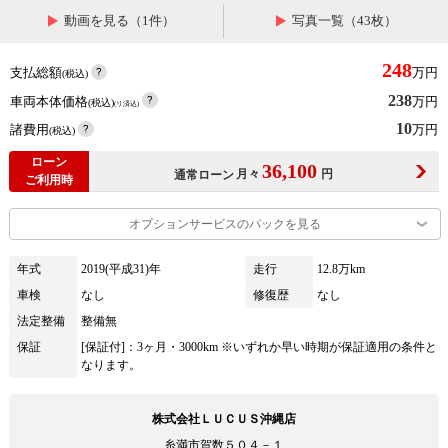
動画を見る（1件）
写真一覧（43枚）
248
支払総額
万円
(税込)
238
車両本体価格
万円
(税込)
(リ済込)
10
諸費用
万円
(税込)
ローン
36,100
月々
円
通常ローン
ご利用時
オプションサービスのパックを見る
年式
2019(平成31)年
走行
12.8万km
車検
なし
修復歴
なし
法定整備
整備無
保証
[保証付]：3ヶ月・3000km ※いずれか早い時期が保証適用の条件と
なります。
株式会社ＬＵＣＵＳ沖縄店
糸満市賀数５０４－１