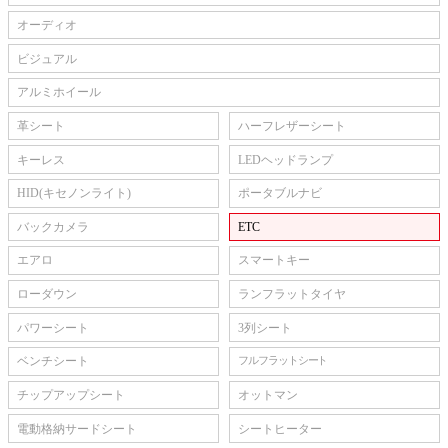
オーディオ
ビジュアル
アルミホイール
革シート
ハーフレザーシート
キーレス
LEDヘッドランプ
HID(キセノンライト)
ポータブルナビ
バックカメラ
ETC
エアロ
スマートキー
ローダウン
ランフラットタイヤ
パワーシート
3列シート
ベンチシート
フルフラットシート
チップアップシート
オットマン
電動格納サードシート
シートヒーター