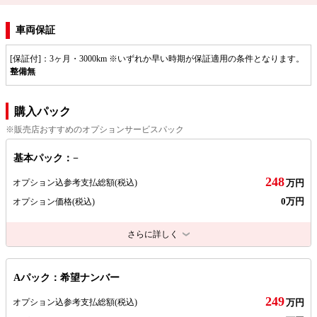
車両保証
[保証付]：3ヶ月・3000km ※いずれか早い時期が保証適用の条件となります。
整備無
購入パック
※販売店おすすめのオプションサービスパック
基本パック：−
248
オプション込参考支払総額
(税込)
万円
0万円
オプション価格
(税込)
さらに詳しく
Aパック：希望ナンバー
249
オプション込参考支払総額
(税込)
万円