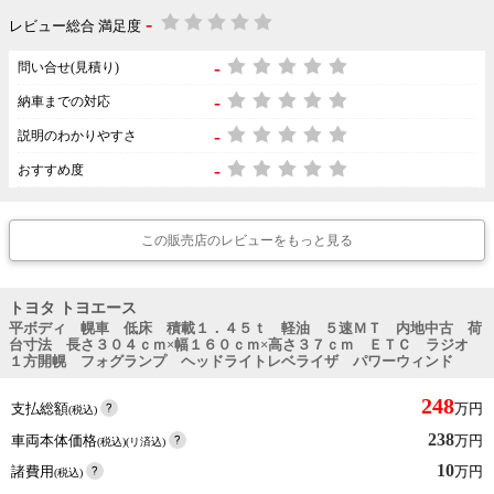
-
レビュー総合 満足度
-
問い合せ(見積り)
-
納車までの対応
-
説明のわかりやすさ
-
おすすめ度
この販売店のレビューをもっと見る
トヨタ トヨエース
平ボディ 幌車 低床 積載１．４５ｔ 軽油 ５速ＭＴ 内地中古 荷
台寸法 長さ３０４ｃｍ×幅１６０ｃｍ×高さ３７ｃｍ ＥＴＣ ラジオ
１方開幌 フォグランプ ヘッドライトレベライザ パワーウィンド
248
支払総額
万円
(税込)
238
車両本体価格
万円
(税込)(リ済込)
10
諸費用
万円
(税込)