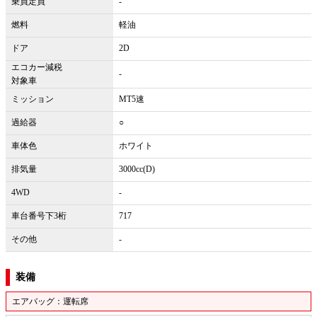
乗員定員
-
燃料
軽油
ドア
2D
エコカー減税
-
対象車
ミッション
MT5速
過給器
○
車体色
ホワイト
排気量
3000cc(D)
4WD
-
車台番号下3桁
717
その他
-
装備
エアバッグ：運転席