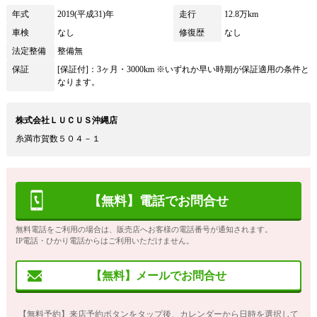
年式
2019(平成31)年
走行
12.8万km
車検
なし
修復歴
なし
法定整備
整備無
保証
[保証付]：3ヶ月・3000km ※いずれか早い時期が保証適用の条件と
なります。
株式会社ＬＵＣＵＳ沖縄店
糸満市賀数５０４－１
【無料】電話でお問合せ
無料電話をご利用の場合は、販売店へお客様の電話番号が通知されます。
IP電話・ひかり電話からはご利用いただけません。
【無料】メールでお問合せ
【無料予約】来店予約ボタンをタップ後、カレンダーから日時を選択して