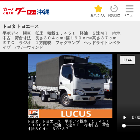
お気に入り
閲覧履歴
メニュー
トヨタ トヨエース
平ボディ 幌車 低床 積載１．４５ｔ 軽油 ５速ＭＴ 内地
中古 荷台寸法 長さ３０４ｃｍ×幅１６０ｃｍ×高さ３７ｃｍ
ＥＴＣ ラジオ １方開幌 フォグランプ ヘッドライトレベラ
イザ パワーウィンド
1
/
44
トヨタ トヨエース 平ボディ幌車 １．４５ｔ
３０００ｃｃ 軽油 ５速ＭＴ 内地中古 荷台
寸法３０４×１６０×３７