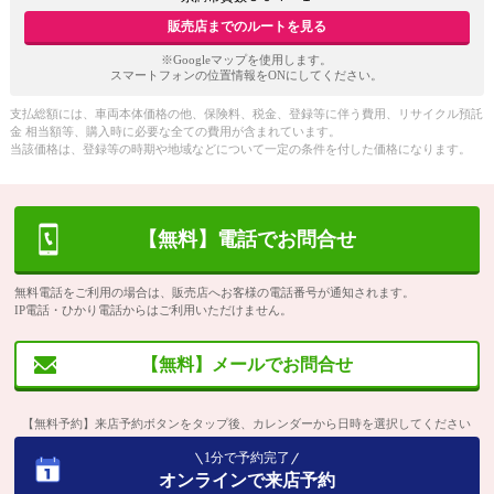
販売店までのルートを見る
※Googleマップを使用します。
スマートフォンの位置情報をONにしてください。
支払総額には、車両本体価格の他、保険料、税金、登録等に伴う費用、リサイクル預託
金 相当額等、購入時に必要な全ての費用が含まれています。
当該価格は、登録等の時期や地域などについて一定の条件を付した価格になります。
【無料】電話でお問合せ
無料電話をご利用の場合は、販売店へお客様の電話番号が通知されます。
IP電話・ひかり電話からはご利用いただけません。
【無料】メールでお問合せ
【無料予約】来店予約ボタンをタップ後、カレンダーから日時を選択してください
1分で予約完了
オンラインで来店予約