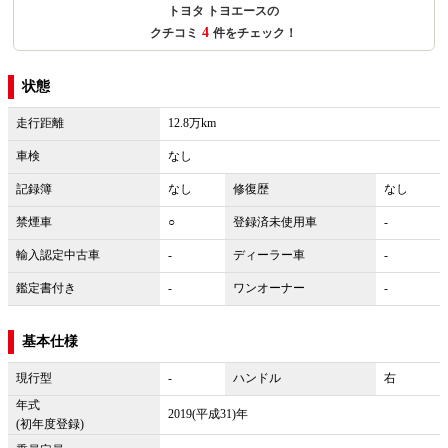
トヨタ トヨエースの
4
クチコミ
件をチェック！
状態
走行距離
12.8万km
車検
なし
記録簿
なし
修復歴
なし
禁煙車
○
登録済未使用車
-
輸入認定中古車
-
ディーラー車
-
鑑定書付き
-
ワンオーナー
-
基本仕様
現行型
-
ハンドル
右
年式
2019(平成31)年
(初年度登録)