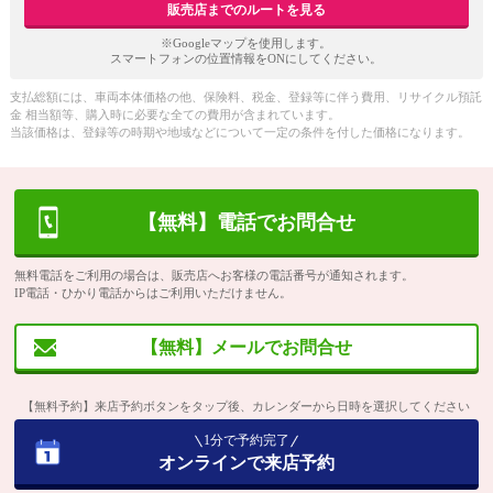
販売店までのルートを見る
※Googleマップを使用します。
スマートフォンの位置情報をONにしてください。
支払総額には、車両本体価格の他、保険料、税金、登録等に伴う費用、リサイクル預託
金 相当額等、購入時に必要な全ての費用が含まれています。
当該価格は、登録等の時期や地域などについて一定の条件を付した価格になります。
【無料】電話でお問合せ
無料電話をご利用の場合は、販売店へお客様の電話番号が通知されます。
IP電話・ひかり電話からはご利用いただけません。
【無料】メールでお問合せ
【無料予約】来店予約ボタンをタップ後、カレンダーから日時を選択してください
1分で予約完了
オンラインで来店予約