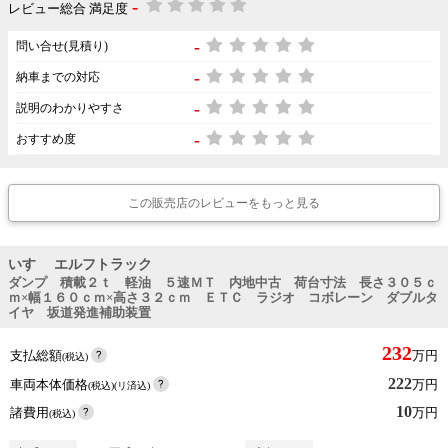
-
レビュー総合 満足度
-
問い合せ(見積り)
-
納車までの対応
-
説明のわかりやすさ
-
おすすめ度
この販売店のレビューをもっと見る
いすゞ エルフトラック
ダンプ 積載２ｔ 軽油 ５速ＭＴ 内地中古 荷台寸法 長さ３０５ｃ
ｍ×幅１６０ｃｍ×高さ３２ｃｍ ＥＴＣ ラジオ コボレーン ダブルタ
イヤ 坂道発進補助装置
232
支払総額
万円
(税込)
222
車両本体価格
万円
(税込)(リ済込)
10
諸費用
万円
(税込)