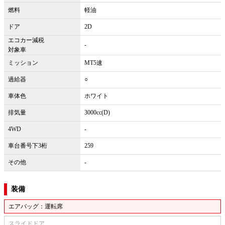
燃料
軽油
ドア
2D
エコカー減税
-
対象車
ミッション
MT5速
過給器
○
車体色
ホワイト
排気量
3000cc(D)
4WD
-
車台番号下3桁
259
その他
-
装備
エアバッグ：運転席
スライドドア