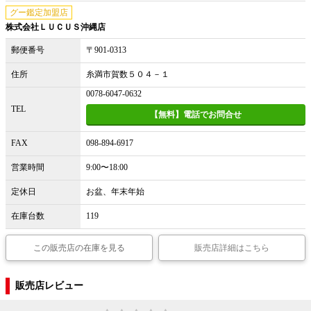
グー鑑定加盟店
株式会社ＬＵＣＵＳ沖縄店
郵便番号
〒901-0313
住所
糸満市賀数５０４－１
0078-6047-0632
TEL
【無料】電話でお問合せ
FAX
098-894-6917
営業時間
9:00〜18:00
定休日
お盆、年末年始
在庫台数
119
この販売店の在庫を見る
販売店詳細はこちら
販売店レビュー