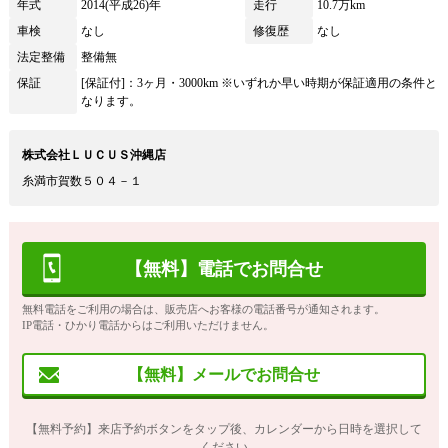
年式
2014(平成26)年
走行
10.7万km
車検
なし
修復歴
なし
法定整備
整備無
保証
[保証付]：3ヶ月・3000km ※いずれか早い時期が保証適用の条件と
なります。
株式会社ＬＵＣＵＳ沖縄店
糸満市賀数５０４－１
【無料】電話でお問合せ
無料電話をご利用の場合は、販売店へお客様の電話番号が通知されます。
IP電話・ひかり電話からはご利用いただけません。
【無料】メールでお問合せ
【無料予約】来店予約ボタンをタップ後、カレンダーから日時を選択して
ください