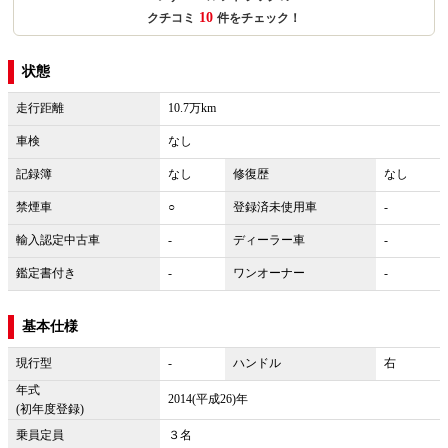
10
クチコミ
件をチェック！
状態
走行距離
10.7万km
車検
なし
記録簿
なし
修復歴
なし
禁煙車
○
登録済未使用車
-
輸入認定中古車
-
ディーラー車
-
鑑定書付き
-
ワンオーナー
-
基本仕様
現行型
-
ハンドル
右
年式
2014(平成26)年
(初年度登録)
乗員定員
３名