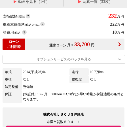
動画を見る（1件）
写真一覧（53枚）
232
支払総額
万円
(税込)
222
車両本体価格
万円
(税込)
(リ済込)
10
諸費用
万円
(税込)
ローン
33,700
月々
円
通常ローン
ご利用時
オプションサービスのパックを見る
年式
2014(平成26)年
走行
10.7万km
車検
なし
修復歴
なし
法定整備
整備無
保証
[保証付]：3ヶ月・3000km ※いずれか早い時期が保証適用の条件と
なります。
株式会社ＬＵＣＵＳ沖縄店
糸満市賀数５０４－１