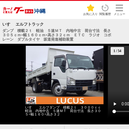
お気に入り
閲覧履歴
メニュー
いすゞ エルフトラック
ダンプ 積載２ｔ 軽油 ５速ＭＴ 内地中古 荷台寸法 長さ
３０５ｃｍ×幅１６０ｃｍ×高さ３２ｃｍ ＥＴＣ ラジオ コボ
レーン ダブルタイヤ 坂道発進補助装置
1
/
54
いすゞ エルフダンプ 積載２ｔ ３０００ｃｃ
軽油 内地中古 ５速ＭＴ 荷台寸法 長さ３０
５×幅１６０×高さ３２