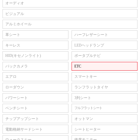
オーディオ
ビジュアル
アルミホイール
革シート
ハーフレザーシート
キーレス
LEDヘッドランプ
HID(キセノンライト)
ポータブルナビ
バックカメラ
ETC
エアロ
スマートキー
ローダウン
ランフラットタイヤ
パワーシート
3列シート
ベンチシート
フルフラットシート
チップアップシート
オットマン
電動格納サードシート
シートヒーター
ウォークスルー
後席モニター