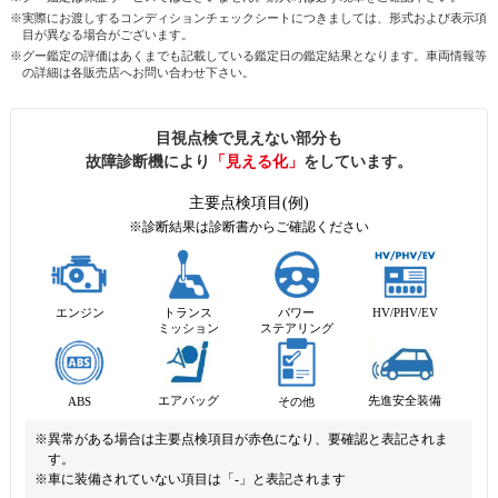
※実際にお渡しするコンディションチェックシートにつきましては、形式および表示項
目が異なる場合がございます。
※グー鑑定の評価はあくまでも記載している鑑定日の鑑定結果となります。車両情報等
の詳細は各販売店へお問い合わせ下さい。
目視点検で見えない部分も
故障診断機により
「見える化」
をしています。
主要点検項目(例)
※診断結果は診断書からご確認ください
エンジン
トランス
パワー
HV/PHV/EV
ミッション
ステアリング
先進安全装備
エアバッグ
ABS
その他
※異常がある場合は主要点検項目が赤色になり、要確認と表記されま
す。
※車に装備されていない項目は「-」と表記されます