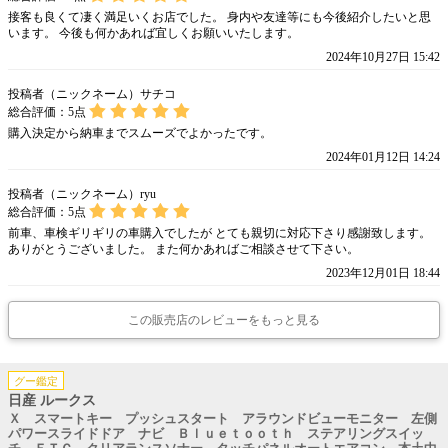
接客も良くて凄く満足いくお店でした。 身内や友達等にも今後紹介したいと思
います。 今後も何かあれば宜しくお願いいたします。
2024年10月27日 15:42
投稿者（ニックネーム）サチコ
総合評価：
5
点
購入決定から納車までスムーズでよかったです。
2024年01月12日 14:24
投稿者（ニックネーム）ryu
総合評価：
5
点
前車、車検ギリギリの車購入でしたが とても親切に対応下さり感謝致します。
ありがとうございました。 また何かあればご相談させて下さい。
2023年12月01日 18:44
この販売店のレビューをもっと見る
グー鑑定
日産 ルークス
Ｘ スマートキー プッシュスタート アラウンドビューモニター 左側
パワースライドドア ナビ Ｂｌｕｅｔｏｏｔｈ ステアリングスイッ