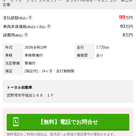
チ ＥＴＣ クリアランスソナー タッチパネルオートエアコン 本土中
古車
99
支払総額
万円
(税込)
93
車両本体価格
万円
(税込)(リ済込)
6
諸費用
万円
(税込)
年式
2020(令和2)年
走行
5.7万km
車検
車検整備付
修復歴
あり
法定整備
整備付
保証
[保証付]：24ヶ月・走行無制限
トータル自動車
宜野湾市宇地泊１６９ １Ｆ
【無料】電話でお問合せ
無料電話をご利用の場合は、販売店へお客様の電話番号が通知されます。