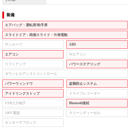
装備
エアバッグ：運転席/助手席
スライドドア：両側スライド・片側電動
サンルーフ
ABS
エアコン
Wエアコン
リフトアップ
パワーステアリング
ダウンヒルアシストコントロール
パワーウィンドウ
盗難防止システム
アイドリングストップ
ドライブレコーダー
USB入力端子
Bluetooth接続
100V電源
クリーンディーゼル
センターデフロック