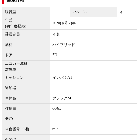
基本仕様
現行型
-
ハンドル
右
年式
2020(令和2)年
(初年度登録)
乗員定員
４名
燃料
ハイブリッド
ドア
5D
エコカー減税
-
対象車
ミッション
インパネAT
過給器
-
車体色
ブラックＭ
排気量
660cc
4WD
-
車台番号下3桁
697
その他
-