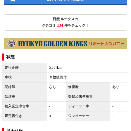
日産 ルークスの
134
クチコミ
件をチェック！
状態
走行距離
5.7万km
車検
車検整備付
記録簿
なし
修復歴
あり
禁煙車
-
登録済未使用車
-
輸入認定中古車
-
ディーラー車
-
鑑定書付き
○
ワンオーナー
-