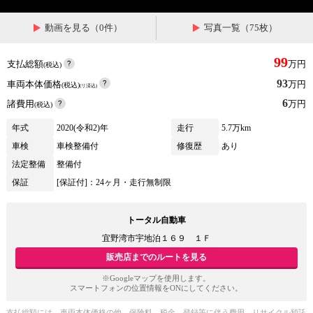
動画を見る（0件）
写真一覧（75枚）
99
支払総額
万円
(税込)
93
車両本体価格
万円
(税込)
(リ済込)
6
諸費用
万円
(税込)
年式
2020(令和2)年
走行
5.7万km
車検
車検整備付
修復歴
あり
法定整備
整備付
保証
[保証付]：24ヶ月・走行無制限
トータル自動車
宜野湾市宇地泊１６９ １Ｆ
販売店までのルートを見る
※Googleマップを使用します。
スマートフォンの位置情報をONにしてください。
支払総額には、車両本体価格の他、保険料、税金、登録等に伴う費用、リサイクル預託