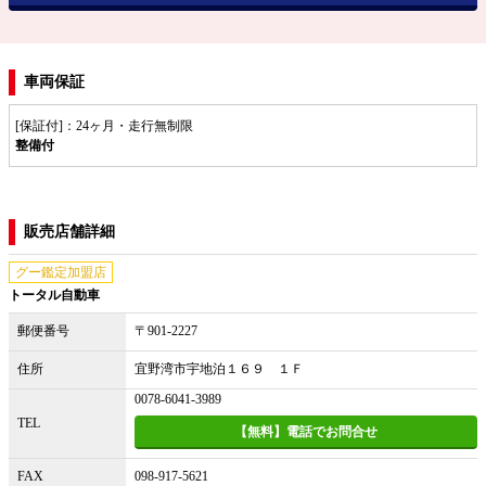
車両保証
[保証付]：24ヶ月・走行無制限
整備付
販売店舗詳細
グー鑑定加盟店
トータル自動車
郵便番号
〒901-2227
住所
宜野湾市宇地泊１６９ １Ｆ
0078-6041-3989
TEL
【無料】電話でお問合せ
FAX
098-917-5621