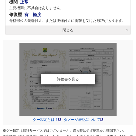
機関
正常
主要機関に不具合はありません。
修復歴
有 軽度
骨格部位の先端付近、または後端付近に衝撃を受けた形跡があります。
閉じる
評価書を見る
グー鑑定とは？
ダメージ表記について
※グー鑑定は保証サービスではございません。購入時は必ず現車をご確認下さい。