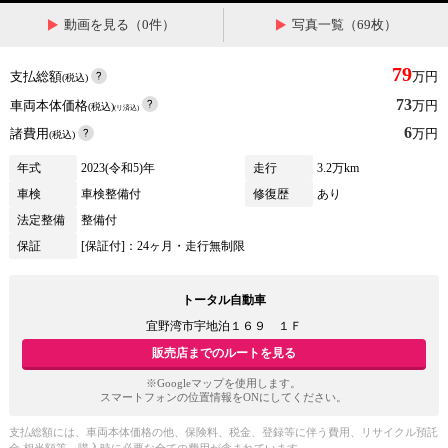
動画を見る（0件）
写真一覧（69枚）
79
支払総額
万円
(税込)
73
車両本体価格
万円
(税込)
(リ済込)
6
諸費用
万円
(税込)
年式
2023(令和5)年
走行
3.2万km
車検
車検整備付
修復歴
あり
法定整備
整備付
保証
[保証付]：24ヶ月・走行無制限
トータル自動車
宜野湾市宇地泊１６９ １Ｆ
販売店までのルートを見る
※Googleマップを使用します。
スマートフォンの位置情報をONにしてください。
支払総額には、車両本体価格の他、保険料、税金、登録等に伴う費用、リサイクル預託