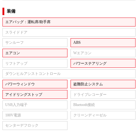
装備
エアバッグ：運転席/助手席
スライドドア
サンルーフ
ABS
エアコン
Wエアコン
リフトアップ
パワーステアリング
ダウンヒルアシストコントロール
パワーウィンドウ
盗難防止システム
アイドリングストップ
ドライブレコーダー
USB入力端子
Bluetooth接続
100V電源
クリーンディーゼル
センターデフロック