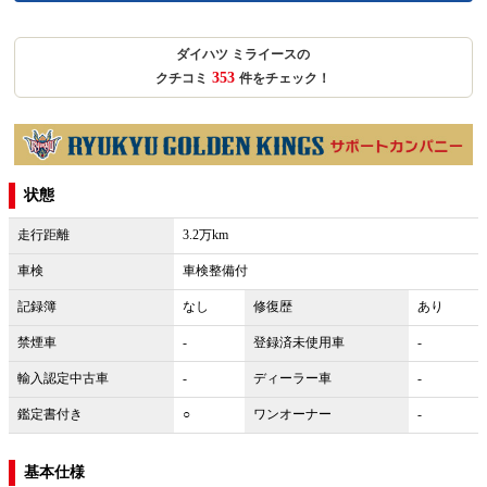
ダイハツ ミライースの
353
クチコミ
件をチェック！
状態
走行距離
3.2万km
車検
車検整備付
記録簿
なし
修復歴
あり
禁煙車
-
登録済未使用車
-
輸入認定中古車
-
ディーラー車
-
鑑定書付き
○
ワンオーナー
-
基本仕様