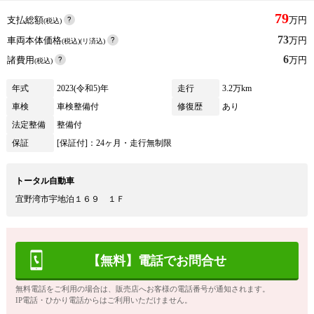
79
支払総額
万円
(税込)
73
車両本体価格
万円
(税込)(リ済込)
6
諸費用
万円
(税込)
年式
2023(令和5)年
走行
3.2万km
車検
車検整備付
修復歴
あり
法定整備
整備付
保証
[保証付]：24ヶ月・走行無制限
トータル自動車
宜野湾市宇地泊１６９ １Ｆ
【無料】電話でお問合せ
無料電話をご利用の場合は、販売店へお客様の電話番号が通知されます。
IP電話・ひかり電話からはご利用いただけません。