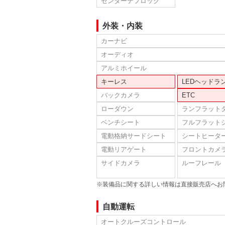
センターデフロック
外装・内装
カーナビ
オーディオ
アルミホイール
キーレス
LEDヘッドラ
バックカメラ
ETC
ローダウン
ランフラット
ベンチシート
フルフラット
電動格納サードシート
シートヒータ
電動リアゲート
フロントカメ
サイドカメラ
ルーフレール
※装備品に関する詳しい情報は直接販売店へお
自動運転
オートクルーズコントロール