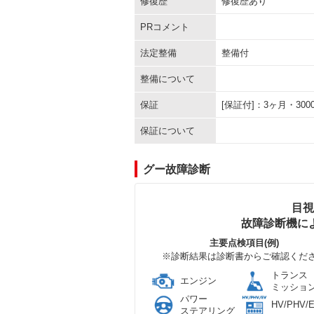
修復歴
修復歴あり
PRコメント
法定整備
整備付
整備について
保証
[保証付]：3ヶ月・3
保証について
グー故障診断
目視
故障診断機に
主要点検項目(例)
※診断結果は診断書からご確認くだ
トランス
エンジン
ミッショ
パワー
HV/PHV/
ステアリング