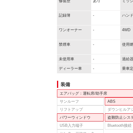
修復歴
あり
ミッ
記録簿
-
ハン
ワンオーナー
-
4WD
禁煙車
-
使用
未使用車
-
過給
ディーラー車
-
乗車
装備
エアバッグ：運転席/助手席
サンルーフ
ABS
リフトアップ
ダウンヒルア
パワーウィンドウ
盗難防止シス
USB入力端子
Bluetooth接続