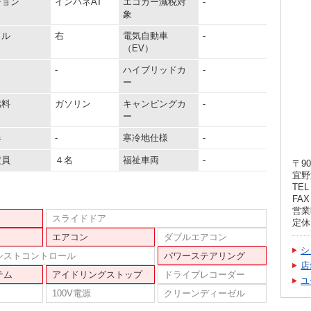
ション
インパネAT
エコカー減税対
-
象
ドル
右
電気自動車
-
（EV）
-
ハイブリッドカ
-
ー
燃料
ガソリン
キャンピングカ
-
ー
器
-
寒冷地仕様
-
定員
４名
福祉車両
-
〒90
宜野
TEL 
FAX 
営業時
スライドドア
定休
エアコン
ダブルエアコン
シ
シストコントロール
パワーステアリング
店
テム
アイドリングストップ
ドライブレコーダー
ユ
100V電源
クリーンディーゼル