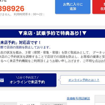
お気に入りに
398926
追加
在
ません。 利用時間帯 8：00〜22：
「来店予約」対応店です！
調整で店頭の混雑を防止しております。
現在の状況を鑑み、３密（密閉・密集・密接）を防ぐ取組みとして、 グーネ
 来店のご予約状況を調整することで店頭での混雑を防止し、お客様の健康と安
なるべく来店予約機能をご利用頂くようお願い申し上げます。ご不明な点はお
1分で予約完了
オンライン予約とは！？
オンラインで来店予約
装備略号/用語解説