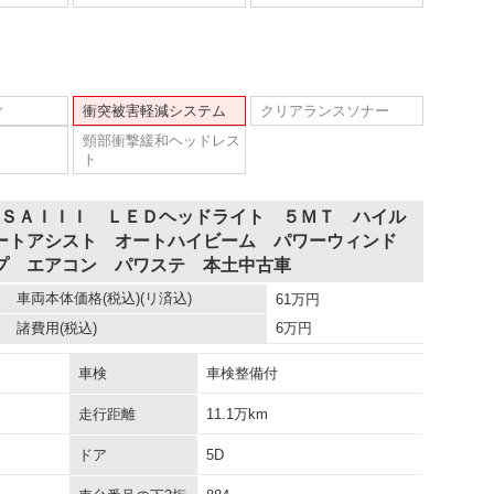
ィ
衝突被害軽減システム
クリアランスソナー
頸部衝撃緩和ヘッドレス
ト
 ＳＡＩＩＩ ＬＥＤヘッドライト ５ＭＴ ハイル
ートアシスト オートハイビーム パワーウィンド
プ エアコン パワステ 本土中古車
車両本体価格
(税込)(リ済込)
61
万円
諸費用
(税込)
6
万円
車検
車検整備付
走行距離
11.1万km
ドア
5D