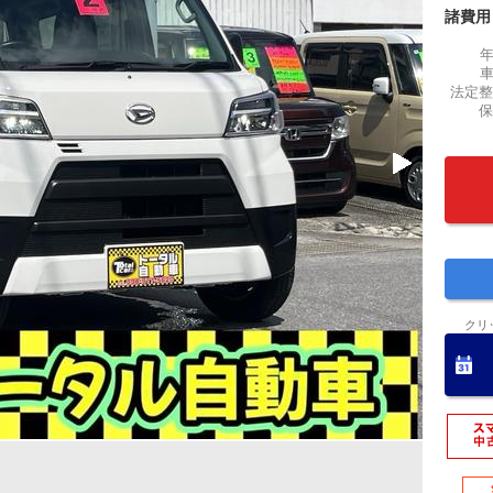
諸費用
法定整
保
クリ