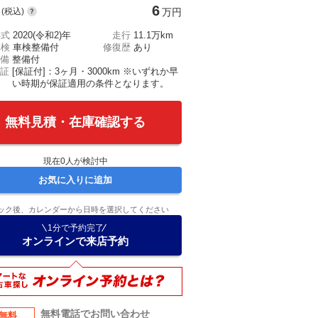
6
(税込)
万円
年式
2020(令和2)年
走行
11.1万km
車検
車検整備付
修復歴
あり
備
整備付
証
[保証付]：3ヶ月・3000km ※いずれか早
い時期が保証適用の条件となります。
無料見積・在庫確認する
現在
0
人が検討中
お気に入りに追加
ック後、カレンダーから日時を選択してください
1分で予約完了
オンラインで来店予約
無料電話でお問い合わせ
無料