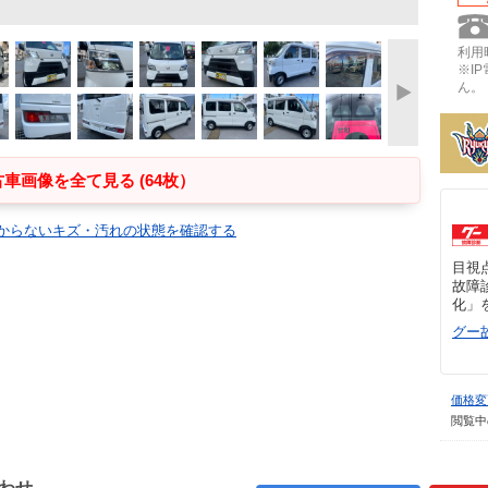
利用時
※I
ん。
車画像を全て見る (64枚）
からないキズ・汚れの状態を確認する
目視
故障
化」
グー
価格変
閲覧中
わせ