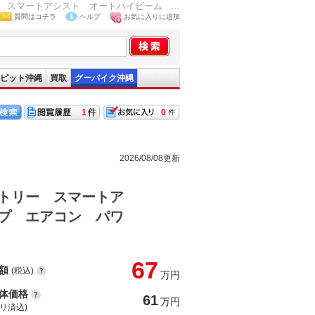
スマートアシスト オートハイビーム ...
質問はコチラ
ヘルプ
お気に入りに追加
ピット沖縄
買取
グーバイク沖縄
1
0
2026/08/08更新
トリー スマートア
プ エアコン パワ
67
額
(税込)
万円
体価格
61
万円
(リ済込)