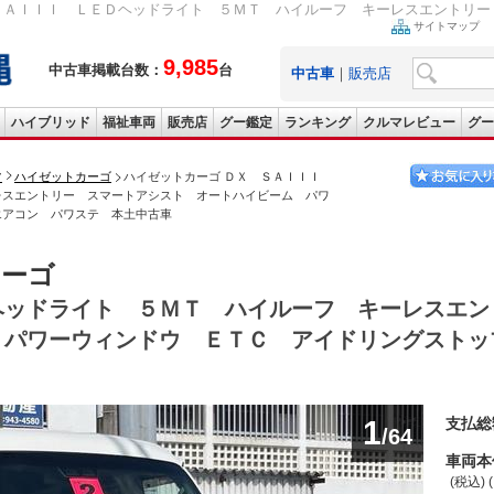
ＳＡＩＩＩ ＬＥＤヘッドライト ５ＭＴ ハイルーフ キーレスエントリー 
サイトマップ
9,985
中古車掲載台数：
台
中古車
｜
販売店
ハイブリッド
福祉車両
販売店
グー鑑定
ランキング
クルマレビュー
グー
ツ
ハイゼットカーゴ
ハイゼットカーゴ ＤＸ ＳＡＩＩＩ
レスエントリー スマートアシスト オートハイビーム パワ
エアコン パワステ 本土中古車
カーゴ
ヘッドライト ５ＭＴ ハイルーフ キーレスエン
 パワーウィンドウ ＥＴＣ アイドリングストッ
1
支払総
/64
車両本
(税込) 