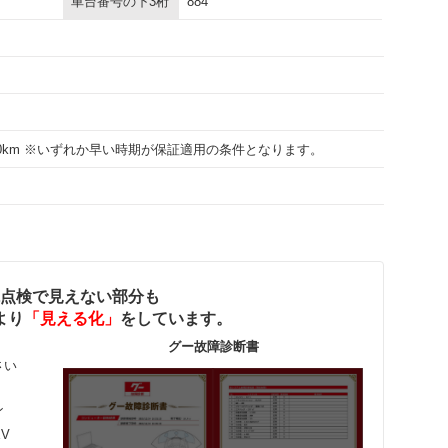
車台番号の下3桁
884
000km ※いずれか早い時期が保証適用の条件となります。
点検で見えない部分も
より
「見える化」
をしています。
グー故障診断書
さい
ン
EV