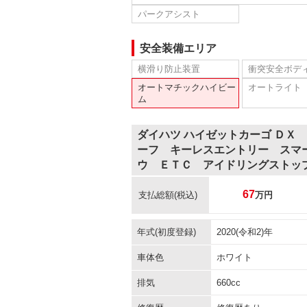
パークアシスト
安全装備エリア
横滑り防止装置
衝突安全ボデ
オートマチックハイビー
オートライト
ム
ダイハツ ハイゼットカーゴ ＤＸ
ーフ キーレスエントリー スマ
ウ ＥＴＣ アイドリングストッ
67
支払総額
(税込)
万円
年式(初度登録)
2020(令和2)年
車体色
ホワイト
排気
660cc