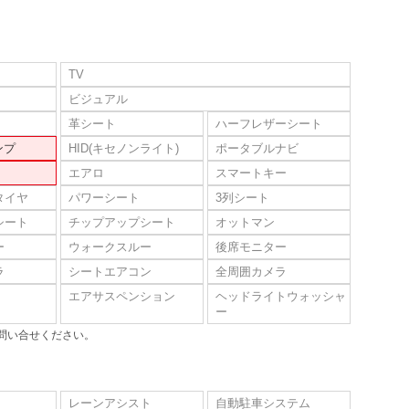
TV
ビジュアル
革シート
ハーフレザーシート
ンプ
HID(キセノンライト)
ポータブルナビ
エアロ
スマートキー
タイヤ
パワーシート
3列シート
シート
チップアップシート
オットマン
ー
ウォークスルー
後席モニター
ラ
シートエアコン
全周囲カメラ
エアサスペンション
ヘッドライトウォッシャ
ー
問い合せください。
レーンアシスト
自動駐車システム