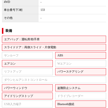
4WD
-
車台番号下3桁
133
その他
-
装備
エアバッグ：運転席/助手席
スライドドア：両側スライド・片側電動
サンルーフ
ABS
エアコン
Wエアコン
リフトアップ
パワーステアリング
ダウンヒルアシストコントロール
パワーウィンドウ
盗難防止システム
アイドリングストップ
ドライブレコーダー
USB入力端子
Bluetooth接続