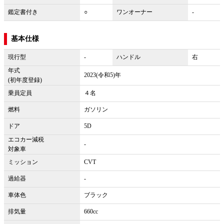
鑑定書付き
○
ワンオーナー
-
基本仕様
現行型
-
ハンドル
右
年式
2023(令和5)年
(初年度登録)
乗員定員
４名
燃料
ガソリン
ドア
5D
エコカー減税
-
対象車
ミッション
CVT
過給器
-
車体色
ブラック
排気量
660cc