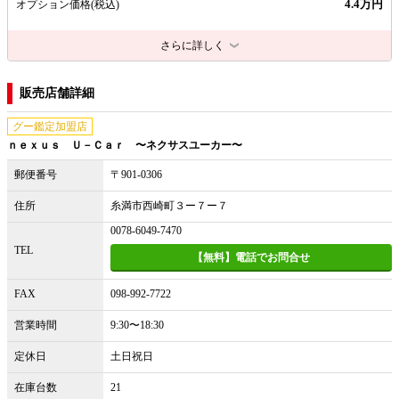
4.4万円
オプション価格
(税込)
さらに詳しく
販売店舗詳細
グー鑑定加盟店
ｎｅｘｕｓ Ｕ－Ｃａｒ 〜ネクサスユーカー〜
郵便番号
〒901-0306
住所
糸満市西崎町３ー７ー７
0078-6049-7470
TEL
【無料】電話でお問合せ
FAX
098-992-7722
営業時間
9:30〜18:30
定休日
土日祝日
在庫台数
21