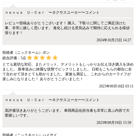
ｎｅｘｕｓ Ｕ－Ｃａｒ 〜ネクサスユーカー〜コメント
レビュー投稿ありがとうございます！ 購入、下取りに関してご満足頂けた
事、非常に嬉しく思います。 進化し続ける意気込みで期待に応えられる様頑
張ります！
2024年10月23日 14:27
投稿者（ニックネーム）ポン
総合評価：
5
点
とても親切な対応、またメリット、デメリットもしっかりお伝え頂き購入を決め
ました。 新車並みに綺麗な状態でビックリしました。 日程もこちらの都合に全
て合わせて頂きとても助かりました。 家族も満足し、これからのカーライフが
楽しみになりました！ ありがとうございました！
2023年09月18日 03:11
ｎｅｘｕｓ Ｕ－Ｃａｒ 〜ネクサスユーカー〜コメント
高評価頂きありがとうございます。 車両商品化担当者も非常に喜ぶ内容で大
変嬉しいです。
2023年09月19日 15:59
投稿者（ニックネーム）ハイサイ