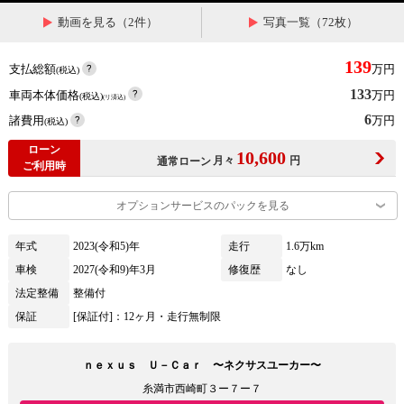
動画を見る（2件）
写真一覧（72枚）
139
支払総額
万円
(税込)
133
車両本体価格
万円
(税込)
(リ済込)
6
諸費用
万円
(税込)
ローン
10,600
月々
円
通常ローン
ご利用時
オプションサービスのパックを見る
年式
2023(令和5)年
走行
1.6万km
車検
2027(令和9)年3月
修復歴
なし
法定整備
整備付
保証
[保証付]：12ヶ月・走行無制限
ｎｅｘｕｓ Ｕ－Ｃａｒ 〜ネクサスユーカー〜
糸満市西崎町３ー７ー７