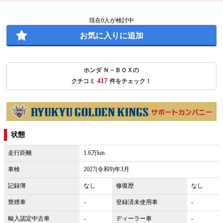
現在
0
人が検討中
お気に入りに追加
ホンダ Ｎ－ＢＯＸの
417
クチコミ
件をチェック！
状態
走行距離
1.6万km
車検
2027(令和9)年3月
記録簿
なし
修復歴
なし
禁煙車
-
登録済未使用車
-
輸入認定中古車
-
ディーラー車
-