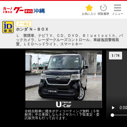
お気に入り
閲覧履歴
メニュー
グー鑑定
ホンダ Ｎ－ＢＯＸ
Ｌ 禁煙車、ナビＴＶ、ＣＤ、ＤＶＤ、Ｂｌｕｅｔｏｏｔｈ、バ
ックカメラ、レーダークルーズコントロール、車線逸脱警報装
置、ＬＥＤヘッドライト、スマートキー
1
/
74
全軽自動車に撥水ボディコーティング無料（５年
耐用）中古車探しならネクサスへ！下取査定・委
託販売等も行っております。