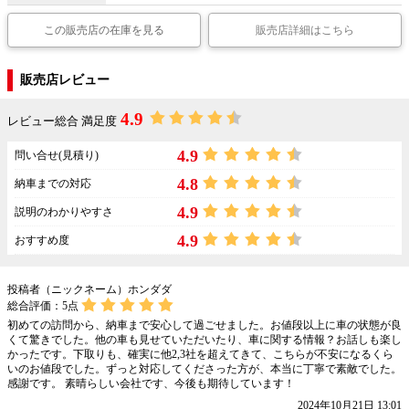
この販売店の在庫を見る
販売店詳細はこちら
販売店レビュー
4.9
レビュー総合 満足度
4.9
問い合せ(見積り)
4.8
納車までの対応
4.9
説明のわかりやすさ
4.9
おすすめ度
投稿者（ニックネーム）ホンダダ
総合評価：
5
点
初めての訪問から、納車まで安心して過ごせました。お値段以上に車の状態が良
くて驚きでした。他の車も見せていただいたり、車に関する情報？お話しも楽し
かったです。下取りも、確実に他2,3社を超えてきて、こちらが不安になるくら
いのお値段でした。ずっと対応してくださった方が、本当に丁寧で素敵でした。
感謝です。 素晴らしい会社です、今後も期待しています！
2024年10月21日 13:01