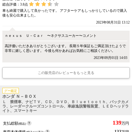
総合評価：
3.8
点
車も綺麗で購入して良かったです。 アフターケアもしっかりしているので購入
後も安心出来ました。
2023年08月31日 13:12
ｎｅｘｕｓ Ｕ－Ｃａｒ 〜ネクサスユーカー〜コメント
高評価いただきありがとうございます。 長期５年保証もご満足頂けたようで
非常に嬉しく思います。 今後も何かあればお気軽にご相談ください。
2023年09月01日 14:03
この販売店のレビューをもっと見る
グー鑑定
ホンダ Ｎ－ＢＯＸ
Ｌ 禁煙車、ナビＴＶ、ＣＤ、ＤＶＤ、Ｂｌｕｅｔｏｏｔｈ、バックカメ
ラ、レーダークルーズコントロール、車線逸脱警報装置、ＬＥＤヘッドラ
イト、スマートキー
139
支払総額
万円
(税込)
133
車両本体価格
万円