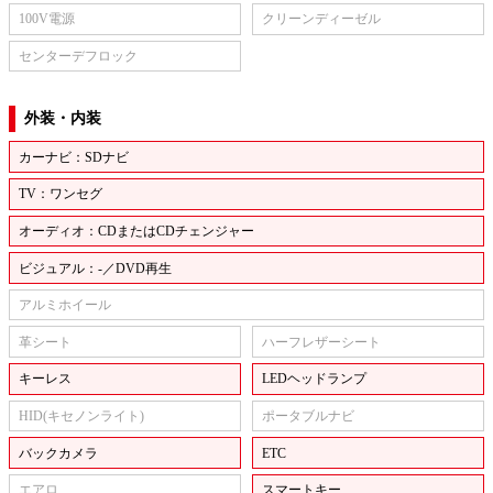
100V電源
クリーンディーゼル
センターデフロック
外装・内装
カーナビ：SDナビ
TV：ワンセグ
オーディオ：CDまたはCDチェンジャー
ビジュアル：-／DVD再生
アルミホイール
革シート
ハーフレザーシート
キーレス
LEDヘッドランプ
HID(キセノンライト)
ポータブルナビ
バックカメラ
ETC
エアロ
スマートキー