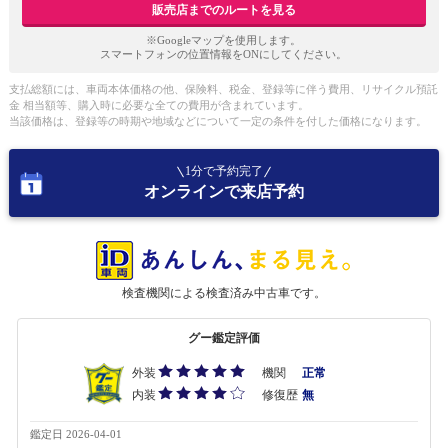
販売店までのルートを見る
※Googleマップを使用します。
スマートフォンの位置情報をONにしてください。
支払総額には、車両本体価格の他、保険料、税金、登録等に伴う費用、リサイクル預託
金 相当額等、購入時に必要な全ての費用が含まれています。
当該価格は、登録等の時期や地域などについて一定の条件を付した価格になります。
1分で予約完了
オンラインで来店予約
検査機関による検査済み中古車です。
グー鑑定評価
外装
機関
正常
内装
修復歴
無
鑑定日 2026-04-01