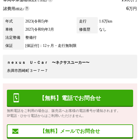
(税込)(リ済込)
6
諸費用
万円
(税込)
年式
2023(令和5)年
走行
1.6万km
車検
2027(令和9)年3月
修復歴
なし
法定整備
整備付
保証
[保証付]：12ヶ月・走行無制限
ｎｅｘｕｓ Ｕ－Ｃａｒ 〜ネクサスユーカー〜
糸満市西崎町３ー７ー７
【無料】電話でお問合せ
無料電話をご利用の場合は、販売店へお客様の電話番号が通知されます。
IP電話・ひかり電話からはご利用いただけません。
【無料】メールでお問合せ