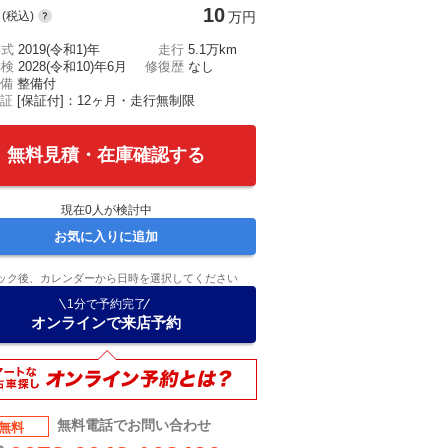
10
(税込)
万円
年式
2019(令和1)年
走行
5.1万km
車検
2028(令和10)年6月
修復歴
なし
備
整備付
証
[保証付]：12ヶ月・走行無制限
無料見積・在庫確認する
現在
0
人が検討中
お気に入りに追加
ック後、カレンダーから日時を選択してください
1分で予約完了
オンラインで来店予約
無料電話でお問い合わせ
無料