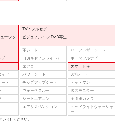
TV：フルセグ
ミュージッ
ビジュアル：-／DVD再生
ー
革シート
ハーフレザーシート
ンプ
HID(キセノンライト)
ポータブルナビ
エアロ
スマートキー
タイヤ
パワーシート
3列シート
シート
チップアップシート
オットマン
ー
ウォークスルー
後席モニター
ラ
シートエアコン
全周囲カメラ
エアサスペンション
ヘッドライトウォッシャ
ー
問い合せください。