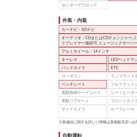
センターデフロック
外装・内装
カーナビ：SDナビ
オーディオ：CDまたはCDチェンジャー,
クプレイヤー接続可,ミュージックサーバ
アルミホイール：14インチ
キーレス
LEDヘッドラ
バックカメラ
ETC
ローダウン
ランフラット
ベンチシート
フルフラット
電動格納サードシート
シートヒータ
電動リアゲート
フロントカメ
サイドカメラ
ルーフレール
※装備品に関する詳しい情報は直接販売店へお
自動運転