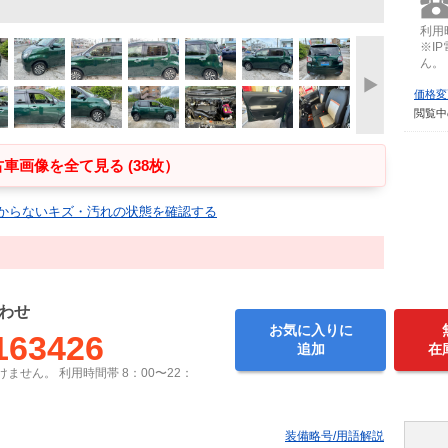
利用時
※I
ん。
価格変
閲覧中
車画像を全て見る (38枚）
からないキズ・汚れの状態を確認する
わせ
お気に入りに
163426
追加
在
ません。 利用時間帯 8：00〜22：
装備略号/用語解説