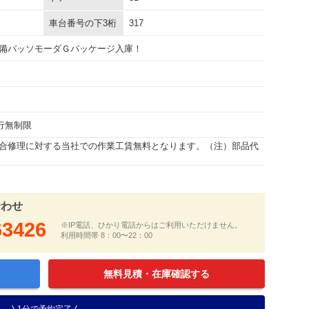
車台番号の下3桁
317
備パッソモーダＧパッケージ入庫！
走行無制限
合修理に対する当社での作業工賃無料となります。（注）部品代
合わせ
63426
※IP電話、ひかり電話からはご利用いただけません。
利用時間帯 8：00〜22：00
無料見積・在庫確認する