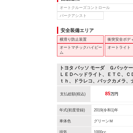
オートクルーズコントロール
パークアシスト
安全装備エリア
横滑り防止装置
衝突安全ボデ
オートマチックハイビー
オートライト
ム
トヨタ パッソ モーダ Ｇパッケ
ＬＥＤヘッドライト、ＥＴＣ、Ｃ
ｔｈ、ドラレコ、バックカメラ、
85
支払総額
(税込)
万円
年式(初度登録)
2019(令和1)年
車体色
グリーンＭ
排気
1000cc