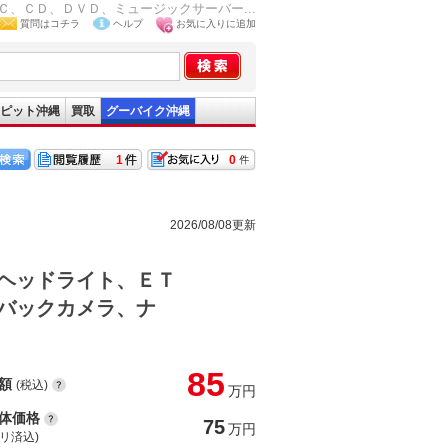
、ＣＤ、ＤＶＤ、ミュージックサーバー...
質問はコチラ
ヘルプ
お気に入りに追加
ピット沖縄
買取
グーバイク沖縄
1
0
2026/08/08更新
ヘッドライト、ＥＴ
バックカメラ、ナ
85
額
(税込)
万円
体価格
75
万円
(リ済込)