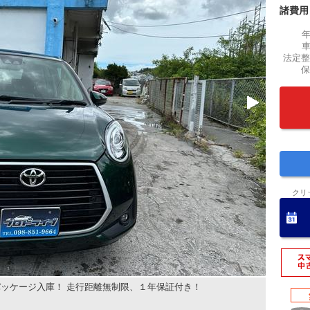
諸費用
法定整
保
クリ
ッケージ入庫！ 走行距離無制限、１年保証付き！