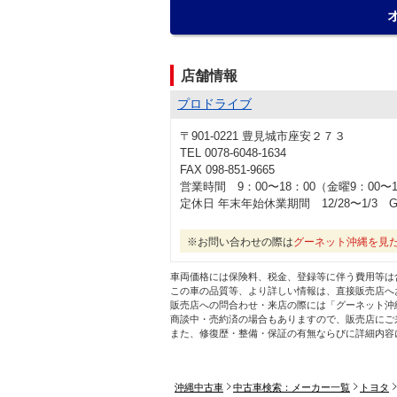
店舗情報
プロドライブ
〒901-0221 豊見城市座安２７３
TEL 0078-6048-1634
FAX 098-851-9665
営業時間 9：00〜18：00（金曜9：00〜1
定休日 年末年始休業期間 12/28〜1/3 G
※お問い合わせの際は
グーネット沖縄を見
車両価格には保険料、税金、登録等に伴う費用等は
この車の品質等、より詳しい情報は、直接販売店へ
販売店への問合わせ・来店の際には「グーネット沖
商談中・売約済の場合もありますので、販売店にご
また、修復歴・整備・保証の有無ならびに詳細内容
沖縄中古車
中古車検索：メーカー一覧
トヨタ