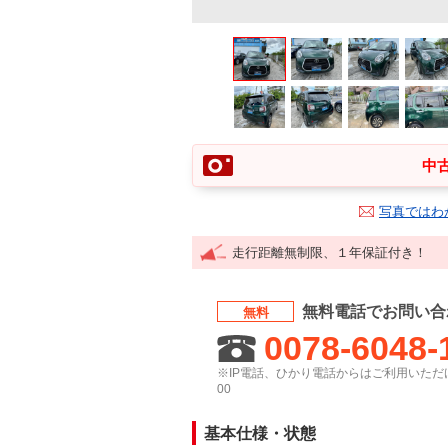
中古
写真ではわ
走行距離無制限、１年保証付き！
無料電話でお問い合
無料
0078-6048-
※IP電話、ひかり電話からはご利用いただけ
00
基本仕様・状態