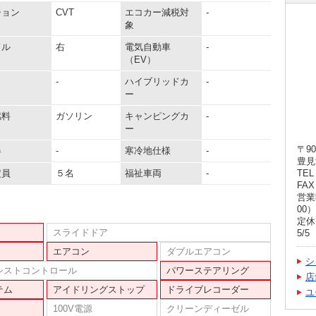
ション
CVT
エコカー減税対
-
象
ドル
右
電気自動車
-
（EV）
-
ハイブリッドカ
-
ー
燃料
ガソリン
キャンピングカ
-
ー
〒90
器
-
寒冷地仕様
-
豊見
定員
５名
福祉車両
-
TEL 
FAX 
営業
00）
定休
スライドドア
5/
エアコン
ダブルエアコン
シ
シストコントロール
パワーステアリング
店
テム
アイドリングストップ
ドライブレコーダー
ユ
100V電源
クリーンディーゼル