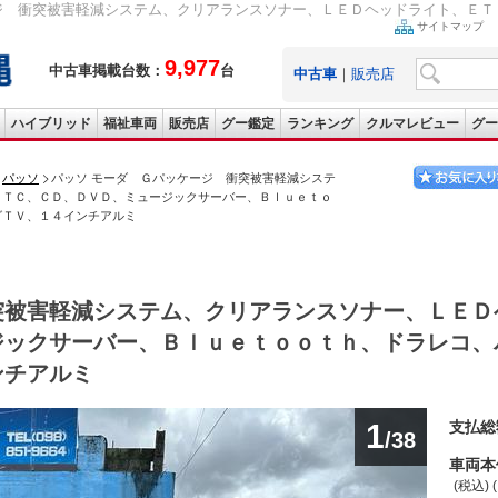
ジ 衝突被害軽減システム、クリアランスソナー、ＬＥＤヘッドライト、ＥＴＣ
サイトマップ
9,977
中古車掲載台数：
台
中古車
｜
販売店
ハイブリッド
福祉車両
販売店
グー鑑定
ランキング
クルマレビュー
グー
パッソ
パッソ モーダ Ｇパッケージ 衝突被害軽減システ
ＥＴＣ、ＣＤ、ＤＶＤ、ミュージックサーバー、Ｂｌｕｅｔｏ
グＴＶ、１４インチアルミ
突被害軽減システム、クリアランスソナー、ＬＥＤ
ジックサーバー、Ｂｌｕｅｔｏｏｔｈ、ドラレコ、
ンチアルミ
1
支払総
/38
車両本
(税込) 