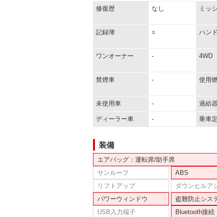
修復歴
なし
ミッ
記録簿
○
ハン
ワンオーナー
-
4WD
禁煙車
-
使用
未使用車
-
過給
ディーラー車
-
乗車
装備
エアバッグ：運転席/助手席
サンルーフ
ABS
リフトアップ
ダウンヒルア
パワーウィンドウ
盗難防止シス
USB入力端子
Bluetooth接続