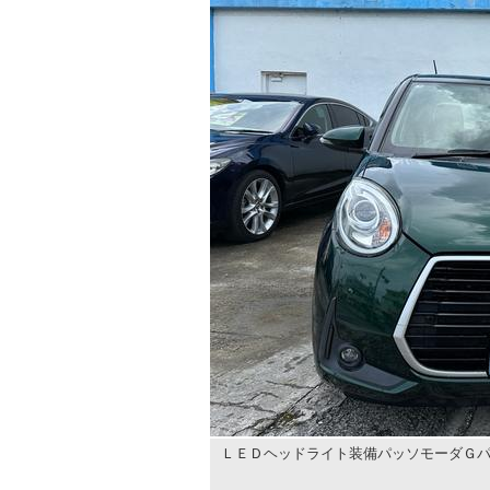
ＬＥＤヘッドライト装備パッソモーダＧパ