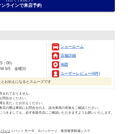
1分で予約完了
オンラインで来店予約
ショールーム
店舗詳細
5：00）
地図
W 5/5 金曜日
ユーザーレビュー(4件)
た
とお伝えになるとスムーズです
含まれておりません。
お問合せください。
縄を見た」とお伝えください。
来店の際は事前にお問合せの上、該当車両の有無をご確認ください。
につきましても、必ず各販売店にご確認いただきますようお願いいたします。
パッソ
パッソ モーダ Ｇパッケージ 衝突被害軽減システ