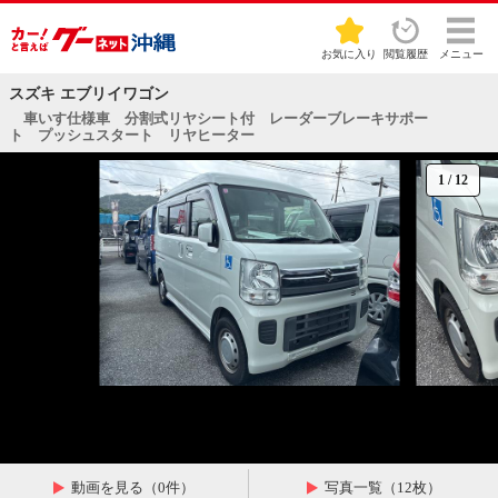
お気に入り
閲覧履歴
メニュー
スズキ エブリイワゴン
車いす仕様車 分割式リヤシート付 レーダーブレーキサポー
ト プッシュスタート リヤヒーター
1
/
12
動画を見る（0件）
写真一覧（12枚）