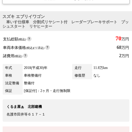
スズキ エブリイワゴン
車いす仕様車 分割式リヤシート付 レーダーブレーキサポート プッ
シュスタート リヤヒーター
70
支払総額
万円
(税込)
68
車両本体価格
万円
(税込)(リ済込)
2
諸費用
万円
(税込)
年式
2018(平成30)年
走行
11.8万km
車検
車検整備付
修復歴
なし
法定整備
整備付
保証
[保証付]：2ヶ月・走行無制限
くるま屋ぁ 北部建機
名護市田井等６１７－１