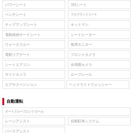
パワーシート
3列シート
ベンチシート
フルフラットシート
チップアップシート
オットマン
電動格納サードシート
シートヒーター
ウォークスルー
後席モニター
電動リアゲート
フロントカメラ
シートエアコン
全周囲カメラ
サイドカメラ
ルーフレール
エアサスペンション
ヘッドライトウォッシャー
自動運転
オートクルーズコントロール
レーンアシスト
自動駐車システム
パークアシスト