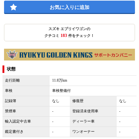
お気に入りに追加
スズキ エブリイワゴンの
183
クチコミ
件をチェック！
状態
走行距離
11.8万km
車検
車検整備付
記録簿
なし
修復歴
なし
禁煙車
-
登録済未使用車
-
輸入認定中古車
-
ディーラー車
-
鑑定書付き
-
ワンオーナー
-