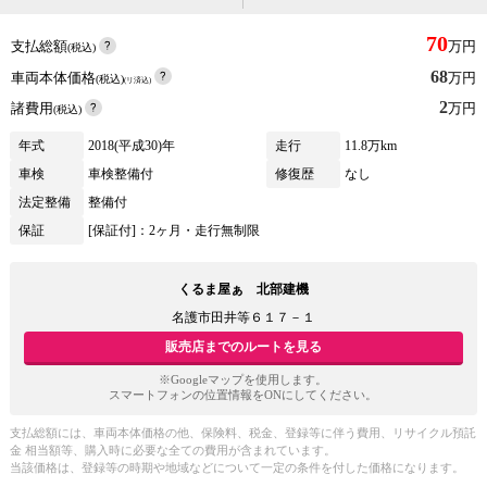
70
支払総額
万円
(税込)
68
車両本体価格
万円
(税込)
(リ済込)
2
諸費用
万円
(税込)
年式
2018(平成30)年
走行
11.8万km
車検
車検整備付
修復歴
なし
法定整備
整備付
保証
[保証付]：2ヶ月・走行無制限
くるま屋ぁ 北部建機
名護市田井等６１７－１
販売店までのルートを見る
※Googleマップを使用します。
スマートフォンの位置情報をONにしてください。
支払総額には、車両本体価格の他、保険料、税金、登録等に伴う費用、リサイクル預託
金 相当額等、購入時に必要な全ての費用が含まれています。
当該価格は、登録等の時期や地域などについて一定の条件を付した価格になります。