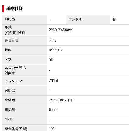
基本仕様
現行型
-
ハンドル
右
年式
2018(平成30)年
(初年度登録)
乗員定員
４名
燃料
ガソリン
ドア
5D
エコカー減税
-
対象車
ミッション
AT4速
過給器
-
車体色
パールホワイト
排気量
660cc
4WD
-
車台番号下3桁
198