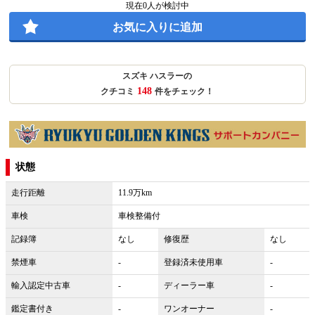
現在
0
人が検討中
お気に入りに追加
スズキ ハスラーの
148
クチコミ
件をチェック！
状態
走行距離
11.9万km
車検
車検整備付
記録簿
なし
修復歴
なし
禁煙車
-
登録済未使用車
-
輸入認定中古車
-
ディーラー車
-
鑑定書付き
-
ワンオーナー
-