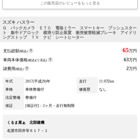
この販売店のレビューをもっと見る
スズキ ハスラー
Ｇ バックカメラ ＥＴＣ 電格ミラー スマートキー プッシュスター
ト 集中ドアロック 横滑り防止装置 衝突被害軽減ブレーキ アイドリ
ングストップ ＴＶ ナビ シートヒーター
65
支払総額
万円
(税込)
63
車両本体価格
万円
(税込)(リ済込)
2
諸費用
万円
(税込)
年式
2017(平成29)年
走行
11.9万km
車検
車検整備付
修復歴
なし
法定整備
整備付
保証
[保証付]：2ヶ月・走行無制限
くるま屋ぁ 北部建機
名護市田井等６１７－１