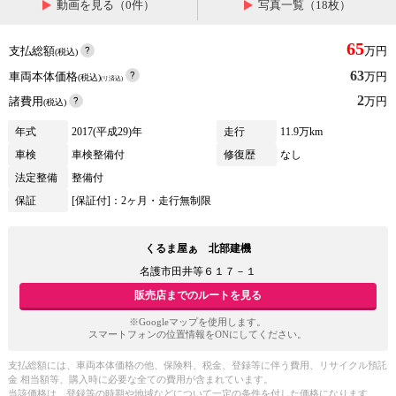
動画を見る（0件）
写真一覧（18枚）
65
支払総額
万円
(税込)
63
車両本体価格
万円
(税込)
(リ済込)
2
諸費用
万円
(税込)
年式
2017(平成29)年
走行
11.9万km
車検
車検整備付
修復歴
なし
法定整備
整備付
保証
[保証付]：2ヶ月・走行無制限
くるま屋ぁ 北部建機
名護市田井等６１７－１
販売店までのルートを見る
※Googleマップを使用します。
スマートフォンの位置情報をONにしてください。
支払総額には、車両本体価格の他、保険料、税金、登録等に伴う費用、リサイクル預託
金 相当額等、購入時に必要な全ての費用が含まれています。
当該価格は、登録等の時期や地域などについて一定の条件を付した価格になります。