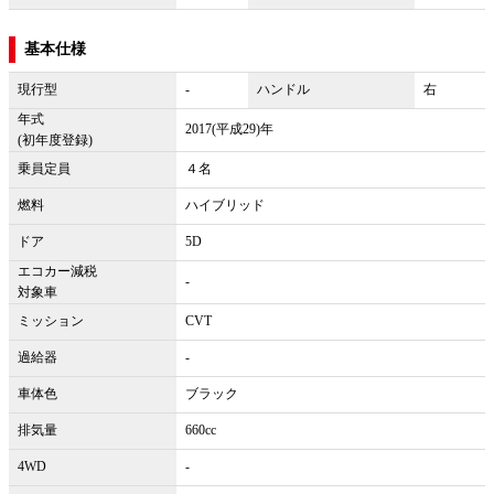
基本仕様
現行型
-
ハンドル
右
年式
2017(平成29)年
(初年度登録)
乗員定員
４名
燃料
ハイブリッド
ドア
5D
エコカー減税
-
対象車
ミッション
CVT
過給器
-
車体色
ブラック
排気量
660cc
4WD
-