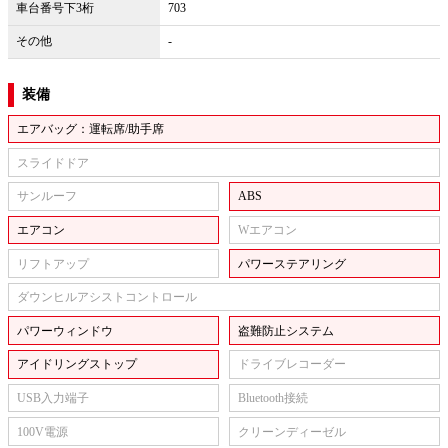
車台番号下3桁
703
その他
-
装備
エアバッグ：運転席/助手席
スライドドア
サンルーフ
ABS
エアコン
Wエアコン
リフトアップ
パワーステアリング
ダウンヒルアシストコントロール
パワーウィンドウ
盗難防止システム
アイドリングストップ
ドライブレコーダー
USB入力端子
Bluetooth接続
100V電源
クリーンディーゼル