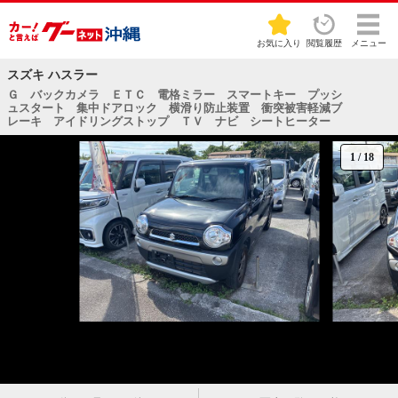
お気に入り
閲覧履歴
メニュー
スズキ ハスラー
Ｇ バックカメラ ＥＴＣ 電格ミラー スマートキー プッシ
ュスタート 集中ドアロック 横滑り防止装置 衝突被害軽減ブ
レーキ アイドリングストップ ＴＶ ナビ シートヒーター
1
/
18