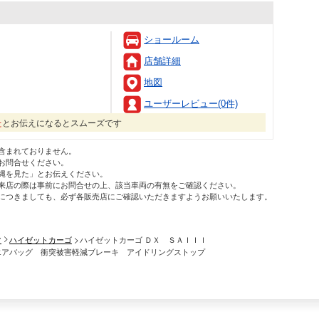
ショールーム
店舗詳細
地図
ユーザーレビュー(0件)
た
とお伝えになるとスムーズです
含まれておりません。
お問合せください。
縄を見た」とお伝えください。
来店の際は事前にお問合せの上、該当車両の有無をご確認ください。
につきましても、必ず各販売店にご確認いただきますようお願いいたします。
ツ
ハイゼットカーゴ
ハイゼットカーゴ ＤＸ ＳＡＩＩＩ
エアバッグ 衝突被害軽減ブレーキ アイドリングストップ