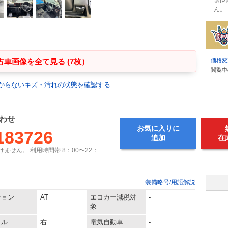
※I
ん。
古車画像を全て見る (7枚）
価格変
閲覧中
からないキズ・汚れの状態を確認する
わせ
お気に入りに
183726
追加
在
ません。 利用時間帯 8：00〜22：
装備略号/用語解説
ション
AT
エコカー減税対
-
象
ドル
右
電気自動車
-