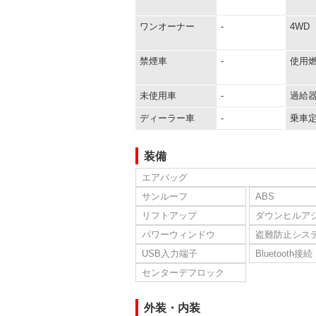
ワンオーナー
-
4WD
禁煙車
-
使用
未使用車
-
過給
ディーラー車
-
乗車
装備
エアバッグ
サンルーフ
ABS
リフトアップ
ダウンヒルア
パワーウィンドウ
盗難防止シス
USB入力端子
Bluetooth接続
センターデフロック
外装・内装