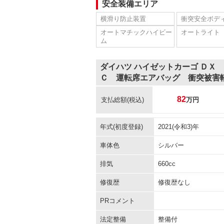
安全装備エリア
横滑り防止装置
衝突安全ボデ
オートマチックハイビー
オートライト
ム
ダイハツ ハイゼットカーゴ ＤＸ
Ｃ 運転席エアバッグ 衝突被害
82
支払総額
(税込)
万円
年式(初度登録)
2021(令和3)年
車体色
シルバー
排気
660cc
修復歴
修復歴なし
PRコメント
法定整備
整備付