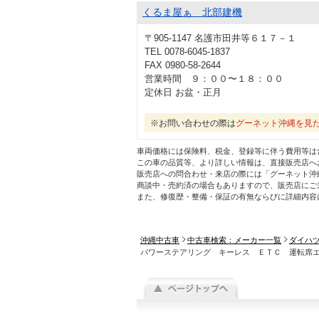
くるま屋ぁ 北部建機
〒905-1147 名護市田井等６１７－１
TEL 0078-6045-1837
FAX 0980-58-2644
営業時間 ９：００〜１８：００
定休日 お盆・正月
※お問い合わせの際は
グーネット沖縄を見
車両価格には保険料、税金、登録等に伴う費用等は
この車の品質等、より詳しい情報は、直接販売店へ
販売店への問合わせ・来店の際には「グーネット沖
商談中・売約済の場合もありますので、販売店にご
また、修復歴・整備・保証の有無ならびに詳細内容
沖縄中古車
中古車検索：メーカー一覧
ダイハ
パワーステアリング キーレス ＥＴＣ 運転席