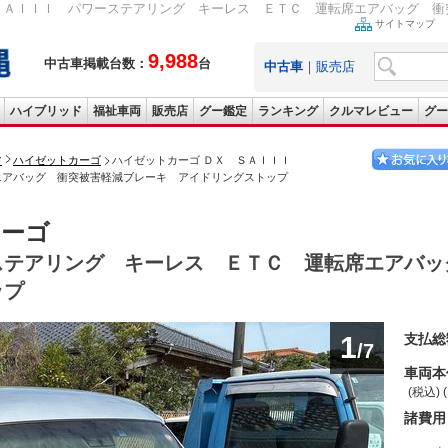
ＳＡＩＩＩ パワーステアリング キーレス ＥＴＣ 運転席エアバッグ 衝突
サイトマップ
9,988
中古車掲載台数：
台
中古車
｜
販売店
ハイブリッド
福祉車両
販売店
グー鑑定
ランキング
クルマレビュー
グー
ツ
ハイゼットカーゴ
ハイゼットカーゴ ＤＸ ＳＡＩＩＩ
エアバッグ 衝突被害軽減ブレーキ アイドリングストップ
カーゴ
ステアリング キーレス ＥＴＣ 運転席エアバッ
ップ
1
支払総
/7
車両本
(税込) 
諸費用