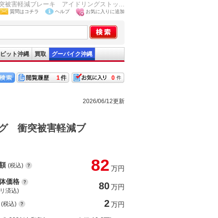
被害軽減ブレーキ アイドリングストッ...
質問はコチラ
ヘルプ
お気に入りに追加
ピット沖縄
買取
グーバイク沖縄
1
0
2026/06/12更新
グ 衝突被害軽減ブ
82
額
(税込)
万円
体価格
80
万円
(リ済込)
2
(税込)
万円