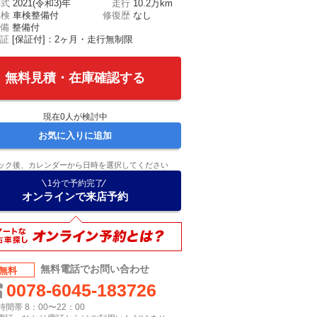
年式
2021(令和3)年
走行
10.2万km
車検
車検整備付
修復歴
なし
備
整備付
証
[保証付]：2ヶ月・走行無制限
無料見積・在庫確認する
現在
0
人が検討中
お気に入りに追加
ック後、カレンダーから日時を選択してください
1分で予約完了
オンラインで来店予約
無料電話でお問い合わせ
無料
0078-6045-183726
間帯 8：00〜22：00