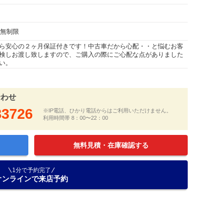
行無制限
ら安心の２ヶ月保証付きです！中古車だから心配・・と悩むお客
検しお渡し致しますので、ご購入の際にご心配な点がありました
い。
合わせ
83726
※IP電話、ひかり電話からはご利用いただけません。
利用時間帯 8：00〜22：00
無料見積・在庫確認する
1分で予約完了
オンラインで来店予約