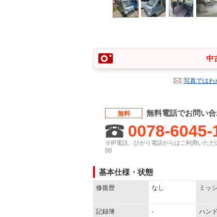
中
写真ではわ
無料電話でお問い合
無料
0078-6045-
※IP電話、ひかり電話からはご利用いただけ
00
基本仕様・状態
修復歴
なし
ミッ
記録簿
-
ハン