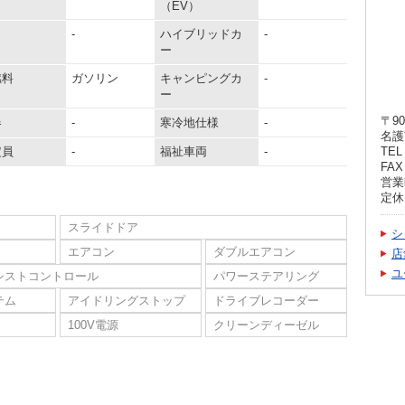
（EV）
-
ハイブリッドカ
-
ー
燃料
ガソリン
キャンピングカ
-
ー
〒90
器
-
寒冷地仕様
-
名護
定員
-
福祉車両
-
TEL 
FAX 
営業
定休
スライドドア
シ
エアコン
ダブルエアコン
店
ユ
シストコントロール
パワーステアリング
テム
アイドリングストップ
ドライブレコーダー
100V電源
クリーンディーゼル