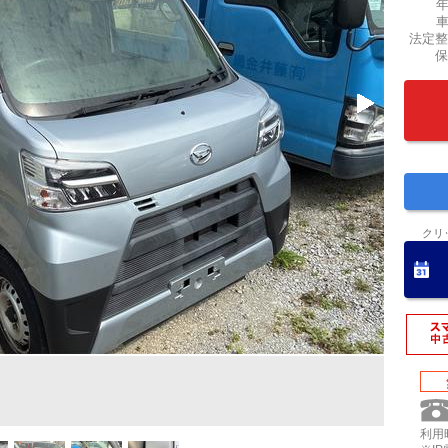
法定整
保
クリ
利用時