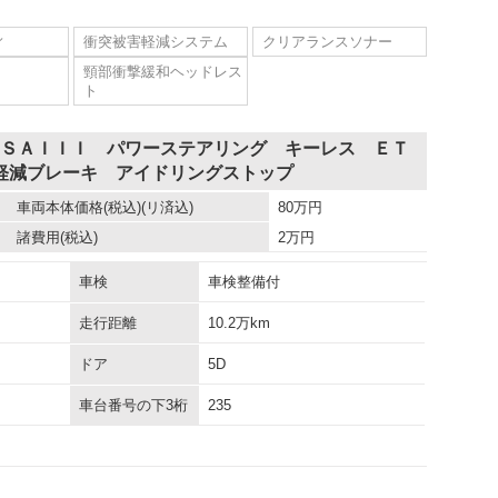
ィ
衝突被害軽減システム
クリアランスソナー
頸部衝撃緩和ヘッドレス
ト
 ＳＡＩＩＩ パワーステアリング キーレス ＥＴ
軽減ブレーキ アイドリングストップ
車両本体価格
(税込)(リ済込)
80
万円
諸費用
(税込)
2
万円
車検
車検整備付
走行距離
10.2万km
ドア
5D
車台番号の下3桁
235