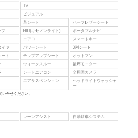
TV
ビジュアル
革シート
ハーフレザーシート
ンプ
HID(キセノンライト)
ポータブルナビ
エアロ
スマートキー
タイヤ
パワーシート
3列シート
シート
チップアップシート
オットマン
ー
ウォークスルー
後席モニター
ラ
シートエアコン
全周囲カメラ
エアサスペンション
ヘッドライトウォッシャ
ー
問い合せください。
レーンアシスト
自動駐車システム