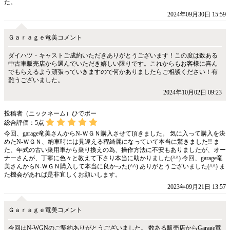
た。
2024年09月30日 15:59
Ｇａｒａｇｅ竜美コメント
ダイハツ・キャストご成約いただきありがとうございます！この度は数ある
中古車販売店から選んでいただき嬉しい限りです。これからもお客様に喜ん
でもらえるよう頑張っていきますので何かありましたらご相談ください！有
難うございました。
2024年10月02日 09:23
投稿者（ニックネーム）ひでボー
総合評価：
5
点
今回、garage竜美さんからN-ＷＧＮ購入させて頂きました。 気に入って購入を決
めたN-ＷＧＮ、納車時には見違える程綺麗になっていて本当に驚きました!! ま
た、年式の古い乗用車から乗り換えの為、操作方法に不安もありましたが、オー
ナーさんが、丁寧に色々と教えて下さり本当に助かりました(^^) 今回、garage竜
美さんからN-ＷＧＮ購入して本当に良かった(^^) ありがとうございました(^^) ま
た機会があれば是非宜しくお願いします。
2023年09月21日 13:57
Ｇａｒａｇｅ竜美コメント
今回はN-WGNのご契約ありがとうございました。 数ある販売店からGarage竜