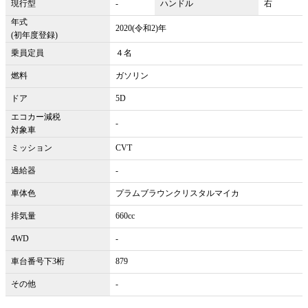
現行型
-
ハンドル
右
年式
2020(令和2)年
(初年度登録)
乗員定員
４名
燃料
ガソリン
ドア
5D
エコカー減税
-
対象車
ミッション
CVT
過給器
-
車体色
プラムブラウンクリスタルマイカ
排気量
660cc
4WD
-
車台番号下3桁
879
その他
-