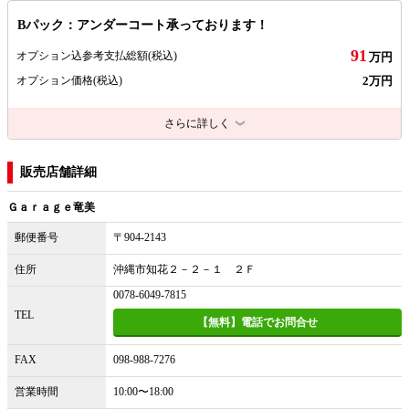
Bパック：アンダーコート承っております！
91
オプション込参考支払総額
(税込)
万円
2万円
オプション価格
(税込)
さらに詳しく
販売店舗詳細
Ｇａｒａｇｅ竜美
郵便番号
〒904-2143
住所
沖縄市知花２－２－１ ２Ｆ
0078-6049-7815
TEL
【無料】電話でお問合せ
FAX
098-988-7276
営業時間
10:00〜18:00