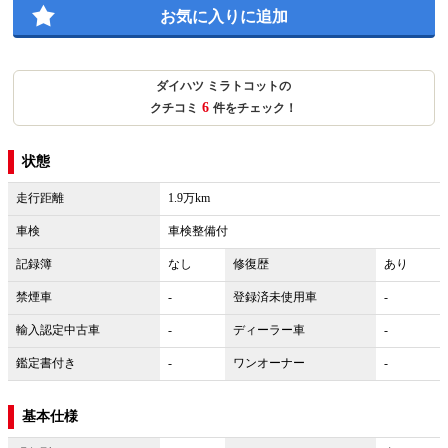
お気に入りに追加
ダイハツ ミラトコットの
6
クチコミ
件をチェック！
状態
走行距離
1.9万km
車検
車検整備付
記録簿
なし
修復歴
あり
禁煙車
-
登録済未使用車
-
輸入認定中古車
-
ディーラー車
-
鑑定書付き
-
ワンオーナー
-
基本仕様