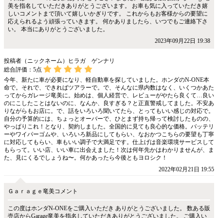
美を指名していただきありがとうございます。 お車も気に入っていただき嬉
しいコメントまで頂いて嬉しいかぎりです。 これからもお客様からの要望に
応えられるよう頑張っていきます。 何かありましたら、いつでもご連絡下さ
い。 本当にありがとうございました。
2023年09月22日 19:38
投稿者（ニックネーム）ヒラガ ゲンナリ
総合評価：
5
点
今年、新たに車が必要になり、軽自動車を探していました。ホンダのN-ONE本
命で。それで、できればツアラーで。で、そんなに県内数はなく、いくつかあた
ってからガレージ竜美に。始めは、個人経営で、レビューがやたら良くて…良い
のにこしたことはないのに、なんか、良すぎる？と正直警戒してました。不安あ
りながらもお店に。で、話をいろいろ聞いてたら、とってもいい感じの対応で。
自分の予算的には、ちょっとオーバーで、ひとまず持ち帰って検討したものの、
やっぱりこれ！となり、契約しました。全国的に見ても良心的な価格。バッテリ
ーやワイパーゴムや、いろいろ新品にしてもらい、なおかつこちらの要望も丁寧
に対応してもらい、車もいい調子で大満足です。仕上げは音楽環境サービスして
もらって。いい店、いい車に出会えました！次は何年先かはわかりませんが、ま
た、見にくるでしょうね〜。何かあったら今後ともヨロシク！
2022年02月21日 19:55
Ｇａｒａｇｅ竜美コメント
この度はホンダN-ONEをご購入いただき ありがとうございました。 数ある販
売店からGarage竜美を指名していただきありがとうございました。 ご購入い