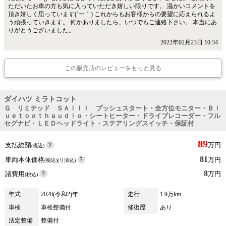
ただいたお車の方も気に入っていただき嬉しい限りです。 温かいコメントを
頂き嬉しく思っています(´ー｀) これからもお客様からの要望に応えられるよ
う頑張っていきます。 何かありましたら、いつでもご連絡下さい。 本当にあ
りがとうございました。
2022年02月23日 10:34
この販売店のレビューをもっと見る
ダイハツ ミラトコット
Ｇ リミテッド ＳＡＩＩＩ プッシュスタート・全方位モニター・Ｂｌ
ｕｅｔｏｏｔｈａｕｄｉｏ・シートヒーター・ドライブレコーダー・フル
セグナビ・ＬＥＤヘッドライト・ステアリングスイッチ・保証付
89
支払総額
万円
(税込)
81
車両本体価格
万円
(税込)(リ済込)
8
諸費用
万円
(税込)
年式
2020(令和2)年
走行
1.9万km
車検
車検整備付
修復歴
あり
法定整備
整備付