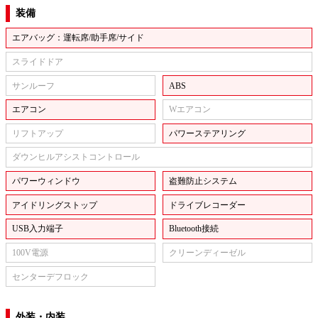
装備
エアバッグ：運転席/助手席/サイド
スライドドア
サンルーフ
ABS
エアコン
Wエアコン
リフトアップ
パワーステアリング
ダウンヒルアシストコントロール
パワーウィンドウ
盗難防止システム
アイドリングストップ
ドライブレコーダー
USB入力端子
Bluetooth接続
100V電源
クリーンディーゼル
センターデフロック
外装・内装