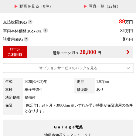
動画を見る（0件）
写真一覧（22枚）
89
支払総額
万円
(税込)
81
車両本体価格
万円
(税込)
(リ済込)
8
諸費用
万円
(税込)
ローン
20,800
月々
円
通常ローン
ご利用時
オプションサービスのパックを見る
年式
2020(令和2)年
走行
1.9万km
車検
車検整備付
修復歴
あり
法定整備
整備付
保証
[保証付]：24ヶ月・30000km ※いずれか早い時期が保証適用の条件
となります。
Ｇａｒａｇｅ竜美
沖縄市知花２－２－１ ２Ｆ