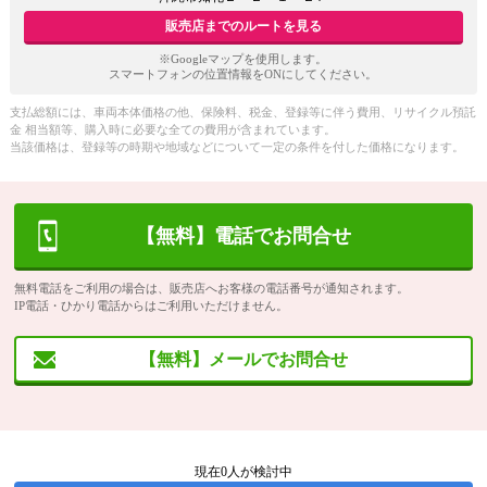
販売店までのルートを見る
※Googleマップを使用します。
スマートフォンの位置情報をONにしてください。
支払総額には、車両本体価格の他、保険料、税金、登録等に伴う費用、リサイクル預託
金 相当額等、購入時に必要な全ての費用が含まれています。
当該価格は、登録等の時期や地域などについて一定の条件を付した価格になります。
【無料】電話でお問合せ
無料電話をご利用の場合は、販売店へお客様の電話番号が通知されます。
IP電話・ひかり電話からはご利用いただけません。
【無料】メールでお問合せ
現在
0
人が検討中