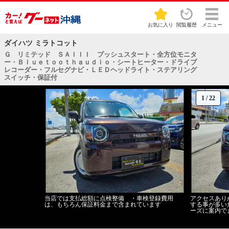
お気に入り
閲覧履歴
メニュー
ダイハツ ミラトコット
Ｇ リミテッド ＳＡＩＩＩ プッシュスタート・全方位モニタ
ー・Ｂｌｕｅｔｏｏｔｈａｕｄｉｏ・シートヒーター・ドライブ
レコーダー・フルセグナビ・ＬＥＤヘッドライト・ステアリング
スイッチ・保証付
1
/
22
当店では支払総額に点検整備 ・車検登録費用
アクセスあり
は、もちろん保証料金まで含まれています
する事が多い
ーズに案内で