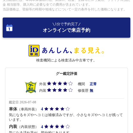
金 相当額等、購入時に必要な全ての費用が含まれています。
当該価格は、登録等の時期や地域などについて一定の条件を付した価格になります。
1分で予約完了
オンラインで来店予約
検査機関による検査済み中古車です。
グー鑑定評価
外装
機関
正常
内装
修復歴
無
鑑定日 2026-07-08
車体
4
（車両外装）
気になるキズやヘコミは補修済みですが、小さなキズやヘコミが残って
います。
内装
4
（内装状態）
気になる汚れ等が、部分的にあります。