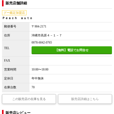
販売店舗詳細
グー鑑定加盟店
Ｐｅａｃｈ ａｕｔｏ
郵便番号
〒904-2171
住所
沖縄市高原４－１－７
0078-6042-0765
TEL
【無料】電話でお問合せ
FAX
営業時間
10:00〜18:00
定休日
年中無休
在庫台数
70
この販売店の在庫を見る
販売店詳細はこちら
販売店レビュー