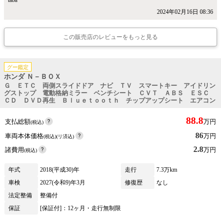
taba
2024年02月16日 08:36
この販売店のレビューをもっと見る
グー鑑定
ホンダ Ｎ－ＢＯＸ
Ｇ ＥＴＣ 両側スライドドア ナビ ＴＶ スマートキー アイドリン
グストップ 電動格納ミラー ベンチシート ＣＶＴ ＡＢＳ ＥＳＣ
ＣＤ ＤＶＤ再生 Ｂｌｕｅｔｏｏｔｈ チップアップシート エアコン
88.8
支払総額
万円
(税込)
86
車両本体価格
万円
(税込)(リ済込)
2.8
諸費用
万円
(税込)
年式
2018(平成30)年
走行
7.3万km
車検
2027(令和9)年3月
修復歴
なし
法定整備
整備付
保証
[保証付]：12ヶ月・走行無制限