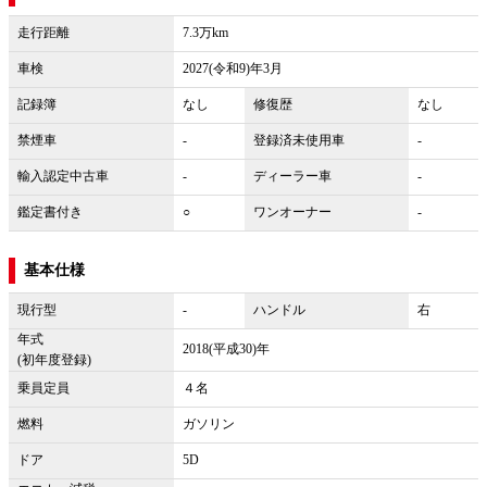
走行距離
7.3万km
車検
2027(令和9)年3月
記録簿
なし
修復歴
なし
禁煙車
-
登録済未使用車
-
輸入認定中古車
-
ディーラー車
-
鑑定書付き
○
ワンオーナー
-
基本仕様
現行型
-
ハンドル
右
年式
2018(平成30)年
(初年度登録)
乗員定員
４名
燃料
ガソリン
ドア
5D