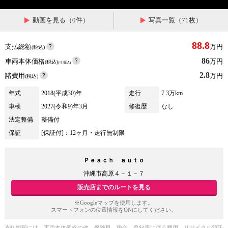
動画を見る（0件）
写真一覧（71枚）
88.8
支払総額
万円
(税込)
86
車両本体価格
万円
(税込)
(リ済込)
2.8
諸費用
万円
(税込)
年式
2018(平成30)年
走行
7.3万km
車検
2027(令和9)年3月
修復歴
なし
法定整備
整備付
保証
[保証付]：12ヶ月・走行無制限
Ｐｅａｃｈ ａｕｔｏ
沖縄市高原４－１－７
販売店までのルートを見る
※Googleマップを使用します。
スマートフォンの位置情報をONにしてください。
支払総額には、車両本体価格の他、保険料、税金、登録等に伴う費用、リサイクル預託