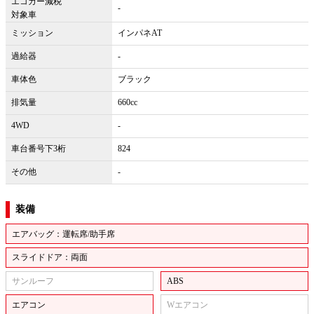
エコカー減税
-
対象車
ミッション
インパネAT
過給器
-
車体色
ブラック
排気量
660cc
4WD
-
車台番号下3桁
824
その他
-
装備
エアバッグ：運転席/助手席
スライドドア：両面
サンルーフ
ABS
エアコン
Wエアコン