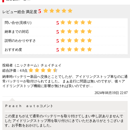
5
レビュー総合 満足度
5
問い合せ(見積り)
5
納車までの対応
5
説明のわかりやすさ
5
おすすめ度
投稿者（ニックネーム）チェイチェイ
総合評価：
4.8
点
納車時バッテリー新品へ交換とことでしたが、アイドリングストップ車なのに通
常バッテリーが取付けられてました。 まぁ走行に問題は無いのですが、後々ア
イドリングストップ機能に影響が無ければ良いのですが…
2024年08月19日 22:07
Ｐｅａｃｈ ａｕｔｏコメント
この度まちがえて通常のバッテリーを取り付けてしまい申し訳ありませんで
した アイドリングストップ用を取り付けにきていただきありがとうございま
す。お手数をおかけしました。