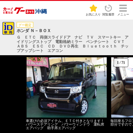
お気に入り
閲覧履歴
メニュー
グー鑑定
ホンダ Ｎ－ＢＯＸ
Ｇ ＥＴＣ 両側スライドドア ナビ ＴＶ スマートキー ア
イドリングストップ 電動格納ミラー ベンチシート ＣＶＴ
ＡＢＳ ＥＳＣ ＣＤ ＤＶＤ再生 Ｂｌｕｅｔｏｏｔｈ チッ
プアップシート エアコン
1
/
71
車選びの必須アイテム、ＥＴＣ付きとなります！
毎回座るフロ
パワーステアリング パワーウィンドウ 運転席
部分ですので
エアバッグ 助手席エアバッグ