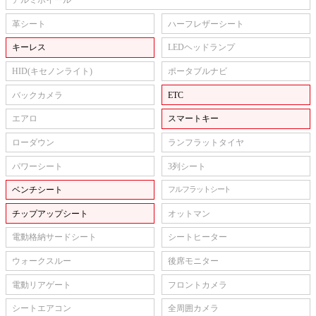
アルミホイール
革シート
ハーフレザーシート
キーレス
LEDヘッドランプ
HID(キセノンライト)
ポータブルナビ
バックカメラ
ETC
エアロ
スマートキー
ローダウン
ランフラットタイヤ
パワーシート
3列シート
ベンチシート
フルフラットシート
チップアップシート
オットマン
電動格納サードシート
シートヒーター
ウォークスルー
後席モニター
電動リアゲート
フロントカメラ
シートエアコン
全周囲カメラ