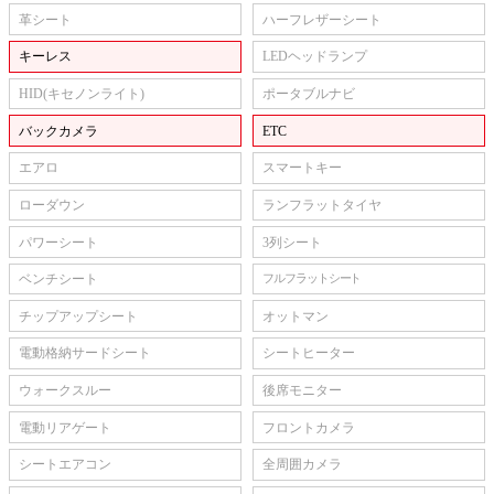
革シート
ハーフレザーシート
キーレス
LEDヘッドランプ
HID(キセノンライト)
ポータブルナビ
バックカメラ
ETC
エアロ
スマートキー
ローダウン
ランフラットタイヤ
パワーシート
3列シート
ベンチシート
フルフラットシート
チップアップシート
オットマン
電動格納サードシート
シートヒーター
ウォークスルー
後席モニター
電動リアゲート
フロントカメラ
シートエアコン
全周囲カメラ