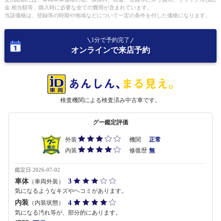
金 相当額等、購入時に必要な全ての費用が含まれています。
当該価格は、登録等の時期や地域などについて一定の条件を付した価格になります。
1分で予約完了
オンラインで来店予約
検査機関による検査済み中古車です。
グー鑑定評価
外装
機関
正常
内装
修復歴
無
鑑定日 2026-07-02
車体
3
（車両外装）
気になるようなキズやヘコミがあります。
内装
4
（内装状態）
気になる汚れ等が、部分的にあります。