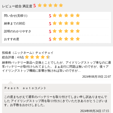
5
レビュー総合 満足度
5
問い合せ(見積り)
5
納車までの対応
5
説明のわかりやすさ
5
おすすめ度
投稿者（ニックネーム）チェイチェイ
総合評価：
4.8
点
納車時バッテリー新品へ交換とことでしたが、アイドリングストップ車なのに通
常バッテリーが取付けられてました。 まぁ走行に問題は無いのですが、後々ア
イドリングストップ機能に影響が無ければ良いのですが…
2024年08月19日 22:07
Ｐｅａｃｈ ａｕｔｏコメント
この度まちがえて通常のバッテリーを取り付けてしまい申し訳ありませんで
した アイドリングストップ用を取り付けにきていただきありがとうございま
す。お手数をおかけしました。
2024年09月24日 17:15