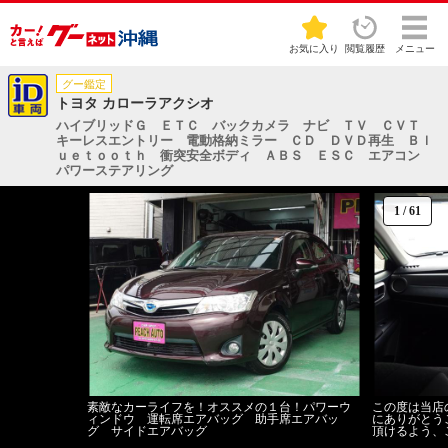
お気に入り
閲覧履歴
メニュー
グー鑑定
トヨタ カローラアクシオ
ハイブリッドＧ ＥＴＣ バックカメラ ナビ ＴＶ ＣＶＴ
キーレスエントリー 電動格納ミラー ＣＤ ＤＶＤ再生 Ｂｌ
ｕｅｔｏｏｔｈ 衝突安全ボディ ＡＢＳ ＥＳＣ エアコン
パワーステアリング
1
/
61
素敵なカーライフを！オススメの１台！パワーウ
この度は当店
ィンドウ 運転席エアバッグ 助手席エアバッ
にありがとう
グ サイドエアバッグ
頂けるよう、