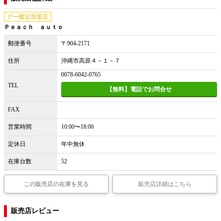
グー鑑定加盟店
Ｐｅａｃｈ ａｕｔｏ
郵便番号
〒904-2171
住所
沖縄市高原４－１－７
0078-6042-0765
TEL
【無料】電話でお問合せ
FAX
営業時間
10:00〜18:00
定休日
年中無休
在庫台数
52
この販売店の在庫を見る
販売店詳細はこちら
販売店レビュー