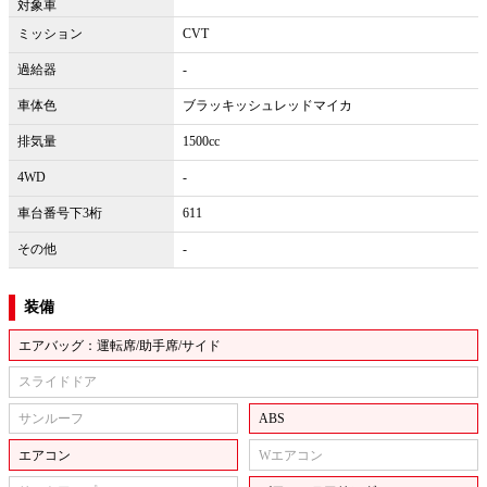
対象車
ミッション
CVT
過給器
-
車体色
ブラッキッシュレッドマイカ
排気量
1500cc
4WD
-
車台番号下3桁
611
その他
-
装備
エアバッグ：運転席/助手席/サイド
スライドドア
サンルーフ
ABS
エアコン
Wエアコン