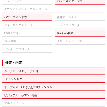
リフトアップ
パワーステアリング
ダウンヒルアシストコントロール
パワーウィンドウ
盗難防止システム
アイドリングストップ
ドライブレコーダー
USB入力端子
Bluetooth接続
100V電源
クリーンディーゼル
センターデフロック
外装・内装
カーナビ：メモリーナビ他
TV：ワンセグ
オーディオ：CDまたはCDチェンジャー
ビジュアル：-／DVD再生
アルミホイール