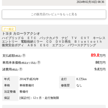
2024年02月16日 08:36
この販売店のレビューをもっと見る
グー鑑定
トヨタ カローラアクシオ
ハイブリッドＧ ＥＴＣ バックカメラ ナビ ＴＶ ＣＶＴ キーレス
エントリー 電動格納ミラー ＣＤ ＤＶＤ再生 Ｂｌｕｅｔｏｏｔｈ
衝突安全ボディ ＡＢＳ ＥＳＣ エアコン パワーステアリング
89.8
支払総額
万円
(税込)
80
車両本体価格
万円
(税込)(リ済込)
9.8
諸費用
万円
(税込)
年式
2014(平成26)年
走行
8.2万km
車検
車検整備付
修復歴
なし
法定整備
整備付
保証
[保証付]：12ヶ月・走行無制限