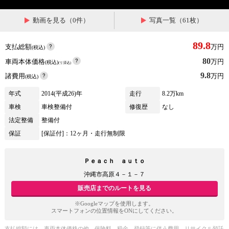
動画を見る（0件）
写真一覧（61枚）
89.8
支払総額
万円
(税込)
80
車両本体価格
万円
(税込)
(リ済込)
9.8
諸費用
万円
(税込)
年式
2014(平成26)年
走行
8.2万km
車検
車検整備付
修復歴
なし
法定整備
整備付
保証
[保証付]：12ヶ月・走行無制限
Ｐｅａｃｈ ａｕｔｏ
沖縄市高原４－１－７
販売店までのルートを見る
※Googleマップを使用します。
スマートフォンの位置情報をONにしてください。
支払総額には、車両本体価格の他、保険料、税金、登録等に伴う費用、リサイクル預託