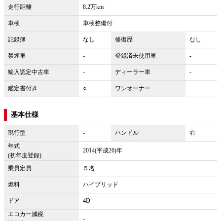
走行距離
8.2万km
車検
車検整備付
記録簿
なし
修復歴
なし
禁煙車
-
登録済未使用車
-
輸入認定中古車
-
ディーラー車
-
鑑定書付き
○
ワンオーナー
-
基本仕様
現行型
-
ハンドル
右
年式
2014(平成26)年
(初年度登録)
乗員定員
５名
燃料
ハイブリッド
ドア
4D
エコカー減税
-