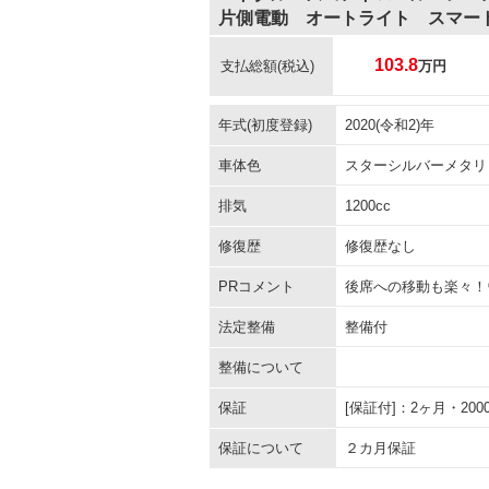
片側電動 オートライト スマー
103.8
支払総額
(税込)
万円
年式(初度登録)
2020(令和2)年
車体色
スターシルバーメタリ
排気
1200cc
修復歴
修復歴なし
PRコメント
後席への移動も楽々！
法定整備
整備付
整備について
保証
[保証付]：2ヶ月・2
保証について
２カ月保証