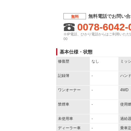
無料電話でお問い合
無料
0078-6042-
※IP電話、ひかり電話からはご利用いただけ
00
基本仕様・状態
修復歴
なし
ミッ
記録簿
-
ハン
ワンオーナー
-
4WD
禁煙車
-
使用
未使用車
-
過給
ディーラー車
-
乗車