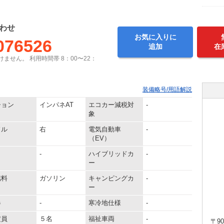
わせ
お気に入りに
076526
追加
在
ません。 利用時間帯 8：00〜22：
装備略号/用語解説
ション
インパネAT
エコカー減税対
-
象
ドル
右
電気自動車
-
（EV）
-
ハイブリッドカ
-
ー
燃料
ガソリン
キャンピングカ
-
ー
器
-
寒冷地仕様
-
定員
５名
福祉車両
-
〒90