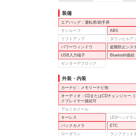
装備
エアバッグ：運転席/助手席
サンルーフ
ABS
リフトアップ
ダウンヒルア
パワーウィンドウ
盗難防止シス
USB入力端子
Bluetooth接続
センターデフロック
外装・内装
カーナビ：メモリーナビ他
オーディオ：CDまたはCDチェンジャー,
クプレイヤー接続可
アルミホイール
キーレス
LEDヘッドラ
バックカメラ
ETC
ローダウン
ランフラット