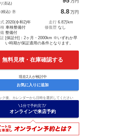
95
万円
(リ済込)
8.8
(税込)
万円
年式
2020(令和2)年
走行
6.8万km
車検
車検整備付
修復歴
なし
備
整備付
証
[保証付]：2ヶ月・2000km ※いずれか早
い時期が保証適用の条件となります。
無料見積・在庫確認する
現在
2
人が検討中
お気に入りに追加
ック後、カレンダーから日時を選択してください
1分で予約完了
オンラインで来店予約