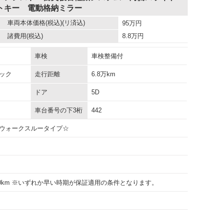
トキー 電動格納ミラー
車両本体価格
(税込)(リ済込)
95
万円
諸費用
(税込)
8.8
万円
車検
車検整備付
ック
走行距離
6.8万km
ドア
5D
車台番号の下3桁
442
ウォークスルータイプ☆
000km ※いずれか早い時期が保証適用の条件となります。