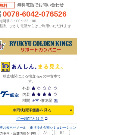
無料電話でお問い合わせ
無料
0078-6042-076526
間帯 8：00〜22：00
P電話、ひかり電話からはご利用いただけませ
検査機関による検査済みの中古車で
す。
外装
内装
機関
正常
修復歴
無
車両状態評価書を見る
グー鑑定とは？
更お知らせメール
乗り換え金額シミュレーション
の車両・店舗情報を印刷