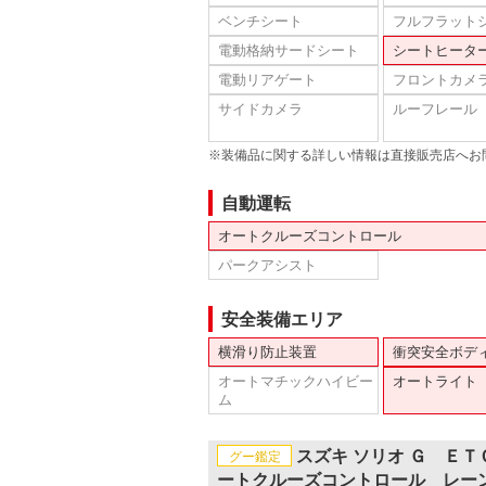
ベンチシート
フルフラット
電動格納サードシート
シートヒータ
電動リアゲート
フロントカメ
サイドカメラ
ルーフレール
※装備品に関する詳しい情報は直接販売店へお
自動運転
オートクルーズコントロール
パークアシスト
安全装備エリア
横滑り防止装置
衝突安全ボデ
オートマチックハイビー
オートライト
ム
スズキ ソリオ Ｇ Ｅ
グー鑑定
ートクルーズコントロール レー