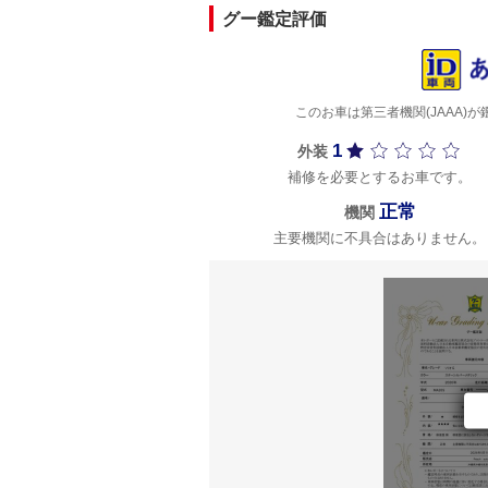
グー鑑定評価
このお車は第三者機関(JAAA
1
外装
補修を必要とするお車です。
正常
機関
主要機関に不具合はありません。