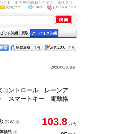
スト 衝突被害軽減システム 両側スラ...
質問はコチラ
ヘルプ
お気に入りに追加
ピット沖縄
買取
グーバイク沖縄
1
0
2026/06/30更新
ズコントロール レーンア
ト スマートキー 電動格
103.8
額
(税込)
万円
体価格