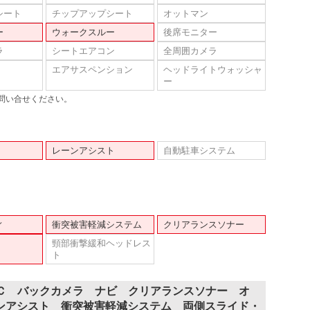
シート
チップアップシート
オットマン
ー
ウォークスルー
後席モニター
ラ
シートエアコン
全周囲カメラ
エアサスペンション
ヘッドライトウォッシャ
ー
問い合せください。
レーンアシスト
自動駐車システム
ィ
衝突被害軽減システム
クリアランスソナー
頸部衝撃緩和ヘッドレス
ト
ＴＣ バックカメラ ナビ クリアランスソナー オ
ンアシスト 衝突被害軽減システム 両側スライド・