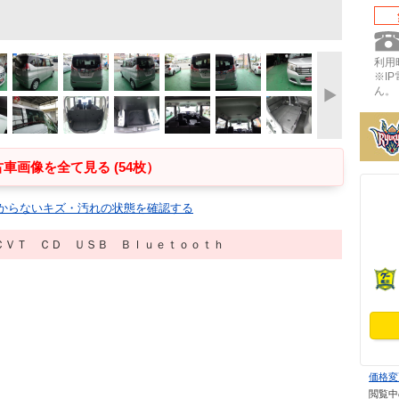
利用時
※I
ん。
車画像を全て見る (54枚）
からないキズ・汚れの状態を確認する
ＣＶＴ ＣＤ ＵＳＢ Ｂｌｕｅｔｏｏｔｈ
価格変
閲覧中