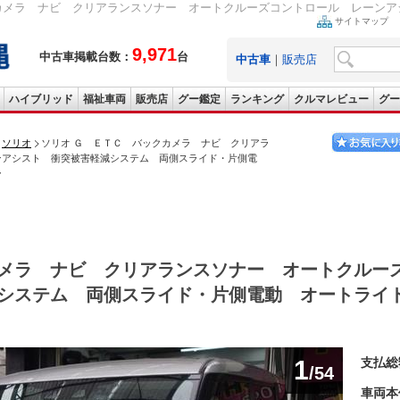
カメラ ナビ クリアランスソナー オートクルーズコントロール レーンアシ
サイトマップ
9,971
中古車掲載台数：
台
中古車
｜
販売店
ハイブリッド
福祉車両
販売店
グー鑑定
ランキング
クルマレビュー
グー
ソリオ
ソリオ Ｇ ＥＴＣ バックカメラ ナビ クリアラ
ンアシスト 衝突被害軽減システム 両側スライド・片側電
ー
メラ ナビ クリアランスソナー オートクルー
システム 両側スライド・片側電動 オートライ
1
支払総
/54
車両本