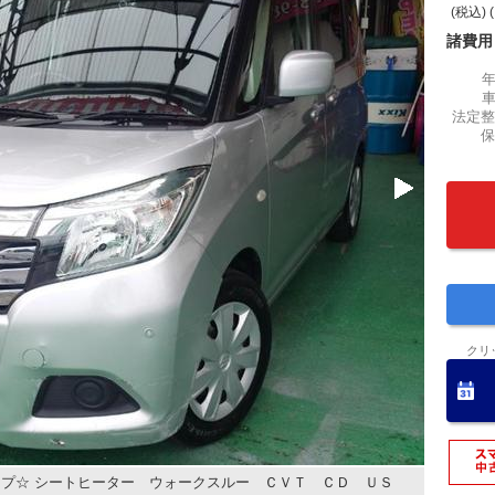
(税込) 
諸費用
法定整
保
クリ
プ☆ シートヒーター ウォークスルー ＣＶＴ ＣＤ ＵＳ