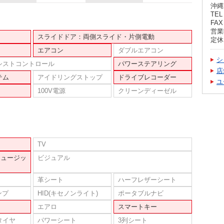
沖縄
TEL 
FAX 
営業時
スライドドア：両側スライド・片側電動
定休
エアコン
ダブルエアコン
シ
シストコントロール
パワーステアリング
店
テム
アイドリングストップ
ドライブレコーダー
ユ
100V電源
クリーンディーゼル
TV
ミュージッ
ビジュアル
革シート
ハーフレザーシート
ンプ
HID(キセノンライト)
ポータブルナビ
エアロ
スマートキー
タイヤ
パワーシート
3列シート