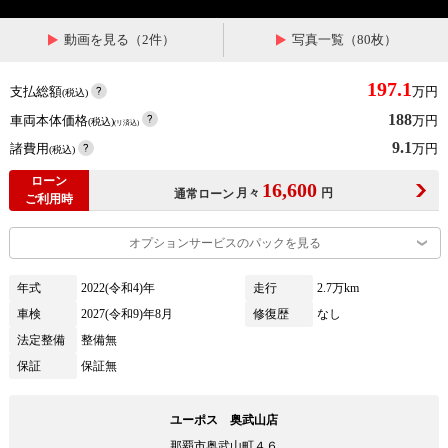
動画を見る（2件）
写真一覧（80枚）
197.1
支払総額
万円
(税込)
188
車両本体価格
万円
(税込)
(リ済込)
9.1
諸費用
万円
(税込)
ローン
16,600
月々
円
通常ローン
ご利用時
オプションサービスのパックを見る
年式
2022(令和4)年
走行
2.7万km
車検
2027(令和9)年8月
修復歴
なし
法定整備
整備無
保証
保証無
ユーポス 奥武山店
那覇市奥武山町４６