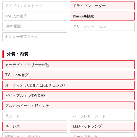
アイドリングストップ
ドライブレコーダー
USB入力端子
Bluetooth接続
100V電源
クリーンディーゼル
センターデフロック
外装・内装
カーナビ：メモリーナビ他
TV：フルセグ
オーディオ：CDまたはCDチェンジャー
ビジュアル：-／DVD再生
アルミホイール：17インチ
革シート
ハーフレザーシート
キーレス
LEDヘッドランプ
HID(キセノンライト)
ポータブルナビ