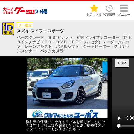
お気に入り
閲覧履歴
メニュー
グー鑑定
スズキ スイフトスポーツ
ベースグレード ３６０°カメラ 前後ドライブレコーダー 純正
８インチナビ（ＣＤ・ＤＶＤ・ＢＴ・フルセグ）レーダークルコ
ン レーンアシスト パドルシフト シートヒーター クリアラ
ンスソナー バックカメラ
1
/
82
弊社安心保証で、急なトラブルを避けることがで
きます！自社工場を完備している為、納車後のア
フターフォローもお任せください