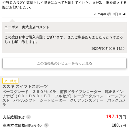
担当者の接客が素晴らしく親身になって対応してくれた。まだ次、車を購入する
際はお願いしたい。
2025年03月19日 08:41
ユーポス 奥武山店コメント
この度はお車ご購入有難うございます。 またご機会ありましたらどうぞよろ
しくお願い致します。
2025年06月09日 14:19
この販売店のレビューをもっと見る
グー鑑定
スズキ スイフトスポーツ
ベースグレード ３６０°カメラ 前後ドライブレコーダー 純正８イン
チナビ（ＣＤ・ＤＶＤ・ＢＴ・フルセグ）レーダークルコン レーンアシ
スト パドルシフト シートヒーター クリアランスソナー バックカメ
ラ
197.1
支払総額
万円
(税込)
188
車両本体価格
万円
(税込)(リ済込)