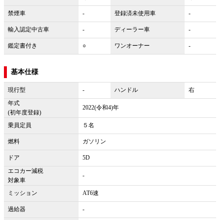
禁煙車
-
登録済未使用車
-
輸入認定中古車
-
ディーラー車
-
鑑定書付き
○
ワンオーナー
-
基本仕様
現行型
-
ハンドル
右
年式
2022(令和4)年
(初年度登録)
乗員定員
５名
燃料
ガソリン
ドア
5D
エコカー減税
-
対象車
ミッション
AT6速
過給器
-