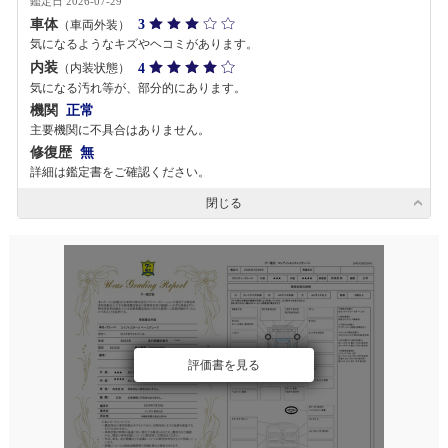
鑑定日 2026-07-29
車体
3
（車両外装）
気になるようなキズやヘコミがあります。
内装
4
（内装状態）
気になる汚れ等が、部分的にあります。
機関
正常
主要機関に不具合はありません。
修復歴
無
詳細は鑑定書をご確認ください。
閉じる
評価書を見る