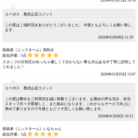
2026年01月13日 19:14
ユーポス 奥武山店コメント
この度はご成約頂きありがとうございました。 今後ともよろしくお願い致し
ます。
2026年03月08日 11:19
投稿者（ニックネーム）両利き
総合評価：
5
点
スタッフの方対応がめっちゃ優しくて分からない事も沢山ある中丁寧に説明して
くれました！
2026年01月03日 13:07
ユーポス 奥武山店コメント
この度は弊社をご利用頂き誠に有難うございます。お褒めの声を頂き、担当
スタッフ共々大変嬉しく、また励みになります。これからもサービス向上に
努めて参りますので今後ともどうぞ宜しくお願い致します。
2026年01月06日 10:12
投稿者（ニックネーム）いなちゃん
総合評価：
5
点