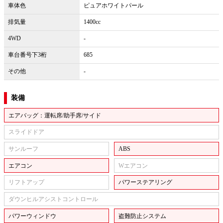
車体色
ピュアホワイトパール
排気量
1400cc
4WD
-
車台番号下3桁
685
その他
-
装備
エアバッグ：運転席/助手席/サイド
スライドドア
サンルーフ
ABS
エアコン
Wエアコン
リフトアップ
パワーステアリング
ダウンヒルアシストコントロール
パワーウィンドウ
盗難防止システム