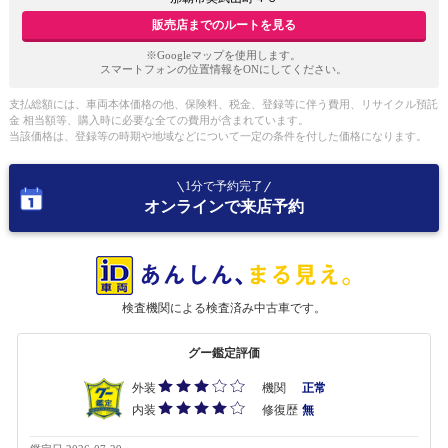
販売店までのルートを見る
※Googleマップを使用します。
スマートフォンの位置情報をONにしてください。
支払総額には、車両本体価格の他、保険料、税金、登録等に伴う費用、リサイクル預託
金 相当額等、購入時に必要な全ての費用が含まれています。
当該価格は、登録等の時期や地域などについて一定の条件を付した価格になります。
1分で予約完了
オンラインで来店予約
検査機関による検査済み中古車です。
グー鑑定評価
外装
機関
正常
内装
修復歴
無