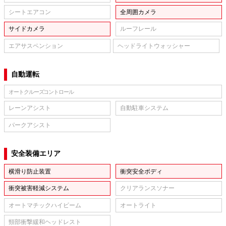
シートエアコン
全周囲カメラ
サイドカメラ
ルーフレール
エアサスペンション
ヘッドライトウォッシャー
自動運転
オートクルーズコントロール
レーンアシスト
自動駐車システム
パークアシスト
安全装備エリア
横滑り防止装置
衝突安全ボディ
衝突被害軽減システム
クリアランスソナー
オートマチックハイビーム
オートライト
頸部衝撃緩和ヘッドレスト