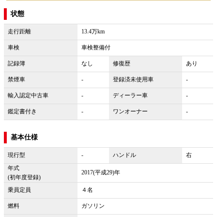
状態
走行距離
13.4万km
車検
車検整備付
記録簿
なし
修復歴
あり
禁煙車
-
登録済未使用車
-
輸入認定中古車
-
ディーラー車
-
鑑定書付き
-
ワンオーナー
-
基本仕様
現行型
-
ハンドル
右
年式
2017(平成29)年
(初年度登録)
乗員定員
４名
燃料
ガソリン