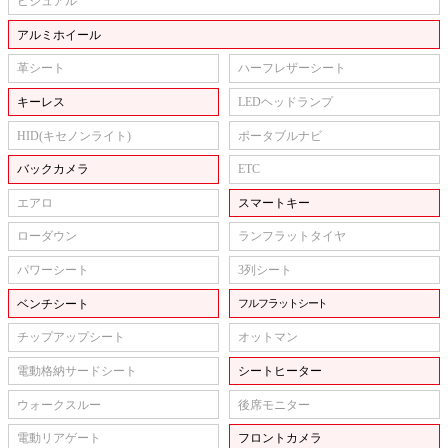
ビジュアル
アルミホイール
革シート
ハーフレザーシート
キーレス
LEDヘッドランプ
HID(キセノンライト)
ポータブルナビ
バックカメラ
ETC
エアロ
スマートキー
ローダウン
ランフラットタイヤ
パワーシート
3列シート
ベンチシート
フルフラットシート
チップアップシート
オットマン
電動格納サードシート
シートヒーター
ウォークスルー
後席モニター
電動リアゲート
フロントカメラ