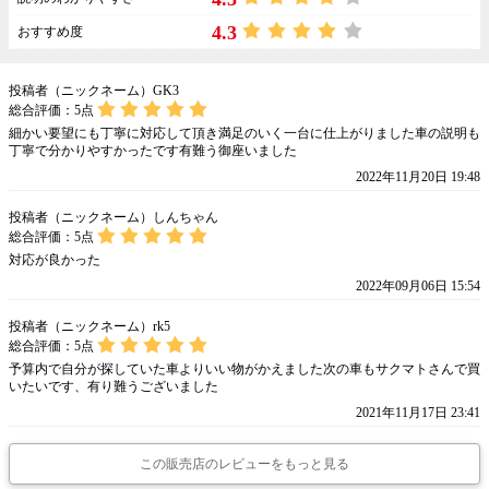
4.3
おすすめ度
投稿者（ニックネーム）GK3
総合評価：
5
点
細かい要望にも丁寧に対応して頂き満足のいく一台に仕上がりました車の説明も
丁寧で分かりやすかったです有難う御座いました
2022年11月20日 19:48
投稿者（ニックネーム）しんちゃん
総合評価：
5
点
対応が良かった
2022年09月06日 15:54
投稿者（ニックネーム）rk5
総合評価：
5
点
予算内で自分が探していた車よりいい物がかえました次の車もサクマトさんで買
いたいです、有り難うございました
2021年11月17日 23:41
この販売店のレビューをもっと見る