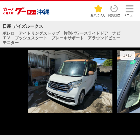
お気に入り
閲覧履歴
メニュー
日産 デイズルークス
ボレロ アイドリングストップ 片側パワースライドドア ナビ
ＴＶ プッシュスタート ブレーキサポート アラウンドビュー
モニター
1
/
13