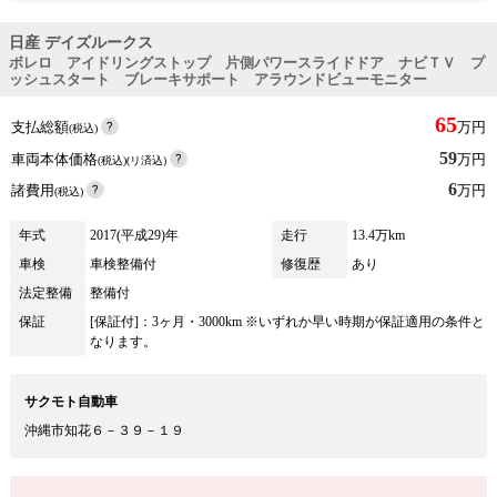
日産 デイズルークス
ボレロ アイドリングストップ 片側パワースライドドア ナビＴＶ プ
ッシュスタート ブレーキサポート アラウンドビューモニター
65
支払総額
万円
(税込)
59
車両本体価格
万円
(税込)(リ済込)
6
諸費用
万円
(税込)
年式
2017(平成29)年
走行
13.4万km
車検
車検整備付
修復歴
あり
法定整備
整備付
保証
[保証付]：3ヶ月・3000km ※いずれか早い時期が保証適用の条件と
なります。
サクモト自動車
沖縄市知花６－３９－１９