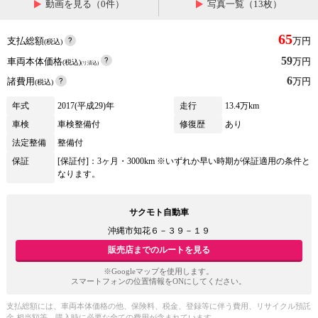
動画を見る（0件）
写真一覧（13枚）
65
支払総額
万円
(税込)
59
車両本体価格
万円
(税込)
(リ済込)
6
諸費用
万円
(税込)
年式
2017(平成29)年
走行
13.4万km
車検
車検整備付
修復歴
あり
法定整備
整備付
保証
[保証付]：3ヶ月・3000km ※いずれか早い時期が保証適用の条件と
なります。
サクモト自動車
沖縄市知花６－３９－１９
販売店までのルートを見る
※Googleマップを使用します。
スマートフォンの位置情報をONにしてください。
支払総額には、車両本体価格の他、保険料、税金、登録等に伴う費用、リサイクル預託
金 相当額等、購入時に必要な全ての費用が含まれています。