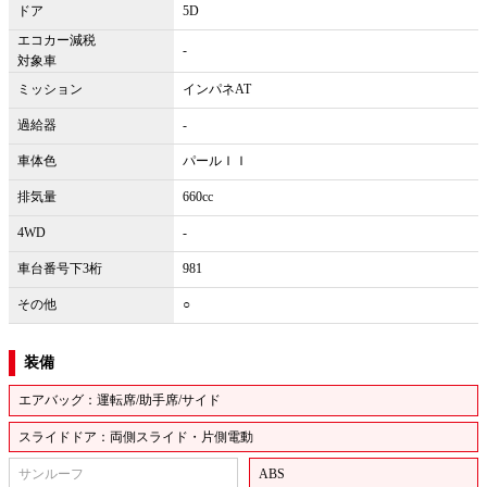
ドア
5D
エコカー減税
-
対象車
ミッション
インパネAT
過給器
-
車体色
パールＩＩ
排気量
660cc
4WD
-
車台番号下3桁
981
その他
○
装備
エアバッグ：運転席/助手席/サイド
スライドドア：両側スライド・片側電動
サンルーフ
ABS