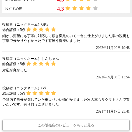
4.3
おすすめ度
投稿者（ニックネーム）GK3
総合評価：
5
点
細かい要望にも丁寧に対応して頂き満足のいく一台に仕上がりました車の説明も
丁寧で分かりやすかったです有難う御座いました
2022年11月20日 19:48
投稿者（ニックネーム）しんちゃん
総合評価：
5
点
対応が良かった
2022年09月06日 15:54
投稿者（ニックネーム）rk5
総合評価：
5
点
予算内で自分が探していた車よりいい物がかえました次の車もサクマトさんで買
いたいです、有り難うございました
2021年11月17日 23:41
この販売店のレビューをもっと見る