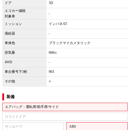
ドア
5D
エコカー減税
-
対象車
ミッション
インパネAT
過給器
-
車体色
ブラックマイカメタリック
排気量
660cc
4WD
-
車台番号下3桁
903
その他
○
装備
エアバッグ：運転席/助手席/サイド
スライドドア
サンルーフ
ABS