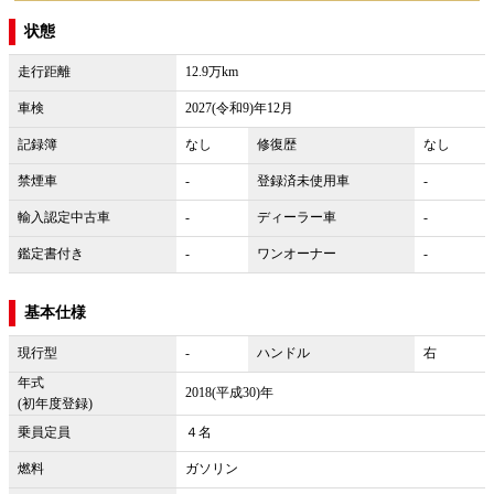
状態
走行距離
12.9万km
車検
2027(令和9)年12月
記録簿
なし
修復歴
なし
禁煙車
-
登録済未使用車
-
輸入認定中古車
-
ディーラー車
-
鑑定書付き
-
ワンオーナー
-
基本仕様
現行型
-
ハンドル
右
年式
2018(平成30)年
(初年度登録)
乗員定員
４名
燃料
ガソリン