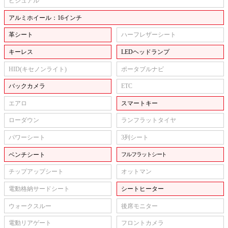
ビジュアル
アルミホイール：16インチ
革シート
ハーフレザーシート
キーレス
LEDヘッドランプ
HID(キセノンライト)
ポータブルナビ
バックカメラ
ETC
エアロ
スマートキー
ローダウン
ランフラットタイヤ
パワーシート
3列シート
ベンチシート
フルフラットシート
チップアップシート
オットマン
電動格納サードシート
シートヒーター
ウォークスルー
後席モニター
電動リアゲート
フロントカメラ