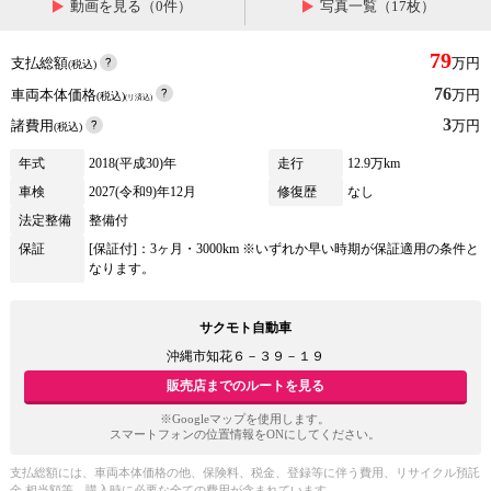
動画を見る（0件）
写真一覧（17枚）
79
支払総額
万円
(税込)
76
車両本体価格
万円
(税込)
(リ済込)
3
諸費用
万円
(税込)
年式
2018(平成30)年
走行
12.9万km
車検
2027(令和9)年12月
修復歴
なし
法定整備
整備付
保証
[保証付]：3ヶ月・3000km ※いずれか早い時期が保証適用の条件と
なります。
サクモト自動車
沖縄市知花６－３９－１９
販売店までのルートを見る
※Googleマップを使用します。
スマートフォンの位置情報をONにしてください。
支払総額には、車両本体価格の他、保険料、税金、登録等に伴う費用、リサイクル預託
金 相当額等、購入時に必要な全ての費用が含まれています。