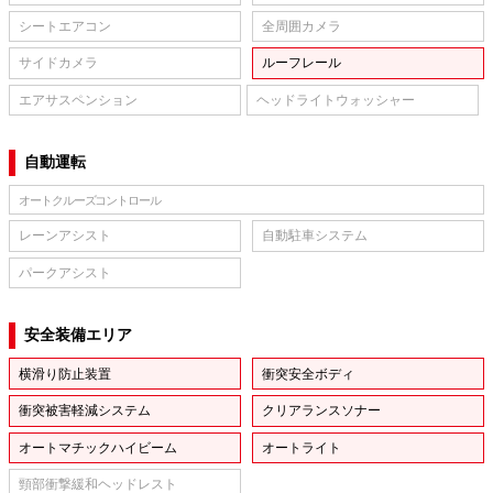
シートエアコン
全周囲カメラ
サイドカメラ
ルーフレール
エアサスペンション
ヘッドライトウォッシャー
自動運転
オートクルーズコントロール
レーンアシスト
自動駐車システム
パークアシスト
安全装備エリア
横滑り防止装置
衝突安全ボディ
衝突被害軽減システム
クリアランスソナー
オートマチックハイビーム
オートライト
頸部衝撃緩和ヘッドレスト