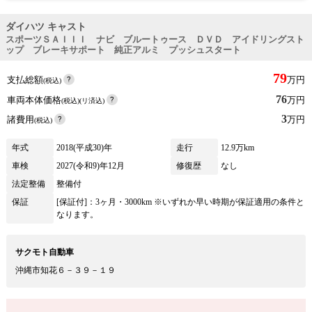
ダイハツ キャスト
スポーツＳＡＩＩＩ ナビ ブルートゥース ＤＶＤ アイドリングスト
ップ ブレーキサポート 純正アルミ プッシュスタート
79
支払総額
万円
(税込)
76
車両本体価格
万円
(税込)(リ済込)
3
諸費用
万円
(税込)
年式
2018(平成30)年
走行
12.9万km
車検
2027(令和9)年12月
修復歴
なし
法定整備
整備付
保証
[保証付]：3ヶ月・3000km ※いずれか早い時期が保証適用の条件と
なります。
サクモト自動車
沖縄市知花６－３９－１９