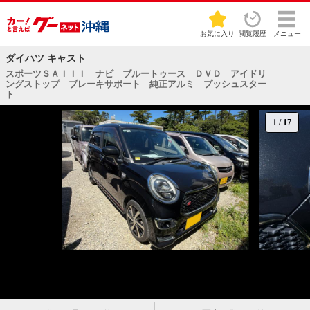
お気に入り
閲覧履歴
メニュー
ダイハツ キャスト
スポーツＳＡＩＩＩ ナビ ブルートゥース ＤＶＤ アイドリ
ングストップ ブレーキサポート 純正アルミ プッシュスター
ト
1
/
17