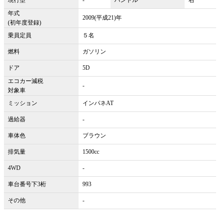
年式
2009(平成21)年
(初年度登録)
乗員定員
５名
燃料
ガソリン
ドア
5D
エコカー減税
-
対象車
ミッション
インパネAT
過給器
-
車体色
ブラウン
排気量
1500cc
4WD
-
車台番号下3桁
993
その他
-