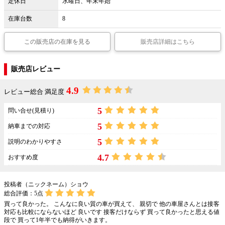
定休日
水曜日、年末年始
在庫台数
8
この販売店の在庫を見る
販売店詳細はこちら
販売店レビュー
4.9
レビュー総合 満足度
5
問い合せ(見積り)
5
納車までの対応
5
説明のわかりやすさ
4.7
おすすめ度
投稿者（ニックネーム）ショウ
総合評価：
5
点
買って良かった。 こんなに良い質の車が買えて、 親切で 他の車屋さんとは接客
対応も比較にならないほど 良いです 接客だけならず 買って良かったと思える値
段で 買って1年半でも納得がいきます。