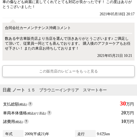
車の傷なども綺麗に直してくれてとても対応が良かったです！ この度はありが
とうございました！
2021年05月18日 20:17
合同会社カーメンテナンス沖縄コメント
数ある中古車販売店より当店を選んで頂きありがとうございます♪ ご満足し
て頂いて、従業員一同とても喜んでおります。 購入後のアフターケアもお任
せ下さい！ またの来店お待ちしております！
2021年05月21日 10:21
この販売店のレビューをもっと見る
日産 ノート
１５ ブラウニーインテリア スマートキー
30
支払総額
万円
(税込)
20
車両本体価格
万円
(税込)(リ済込)
10
諸費用
万円
(税込)
年式
2009(平成21)年
走行
9.6万km