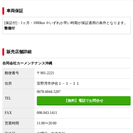
車両保証
[保証付]：1ヶ月・1000km ※いずれか早い時期が保証適用の条件となります。
整備付
販売店舗詳細
合同会社カーメンテナンス沖縄
郵便番号
〒901-2221
住所
宜野湾市伊佐１－１－１１
0078-6044-5287
TEL
【無料】電話でお問合せ
FAX
098-943-1411
営業時間
11:00〜20:00