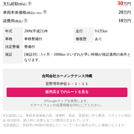
30
支払総額
万円
(税込)
20
車両本体価格
万円
(税込)
(リ済込)
10
諸費用
万円
(税込)
年式
2009(平成21)年
走行
9.6万km
車検
車検整備付
修復歴
あり
法定整備
整備付
保証
[保証付]：1ヶ月・1000km ※いずれか早い時期が保証適用の条件と
なります。
合同会社カーメンテナンス沖縄
宜野湾市伊佐１－１－１１
販売店までのルートを見る
※Googleマップを使用します。
スマートフォンの位置情報をONにしてください。
支払総額には、車両本体価格の他、保険料、税金、登録等に伴う費用、リサイクル預託
金 相当額等、購入時に必要な全ての費用が含まれています。
当該価格は、登録等の時期や地域などについて一定の条件を付した価格になります。