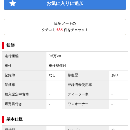
お気に入りに追加
日産 ノートの
653
クチコミ
件をチェック！
状態
走行距離
9.6万km
車検
車検整備付
記録簿
なし
修復歴
あり
禁煙車
-
登録済未使用車
-
輸入認定中古車
-
ディーラー車
-
鑑定書付き
-
ワンオーナー
-
基本仕様
現行型
-
ハンドル
右