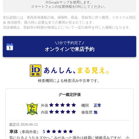
※Googleマップを使用します。
スマートフォンの位置情報をONにしてください。
支払総額には、車両本体価格の他、保険料、税金、登録等に伴う費用、リサイクル預託
金 相当額等、購入時に必要な全ての費用が含まれています。
当該価格は、登録等の時期や地域などについて一定の条件を付した価格になります。
1分で予約完了
オンラインで来店予約
検査機関による検査済み中古車です。
グー鑑定評価
外装
機関
正常
内装
修復歴
無
鑑定日 2026-06-12
車体
5
（車両外装）
気になるようなキズやへこみがあった場合は綺麗に補修済みですが、 小