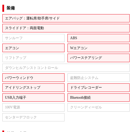
装備
エアバッグ：運転席/助手席/サイド
スライドドア：両面電動
サンルーフ
ABS
エアコン
Wエアコン
リフトアップ
パワーステアリング
ダウンヒルアシストコントロール
パワーウィンドウ
盗難防止システム
アイドリングストップ
ドライブレコーダー
USB入力端子
Bluetooth接続
100V電源
クリーンディーゼル
センターデフロック