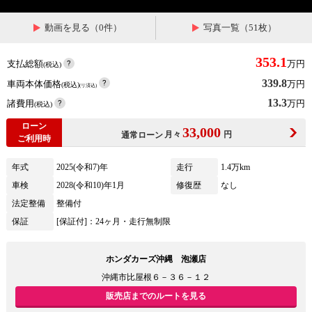
動画を見る（0件）
写真一覧（51枚）
353.1
支払総額
万円
(税込)
339.8
車両本体価格
万円
(税込)
(リ済込)
13.3
諸費用
万円
(税込)
ローン
33,000
月々
円
通常ローン
ご利用時
年式
2025(令和7)年
走行
1.4万km
車検
2028(令和10)年1月
修復歴
なし
法定整備
整備付
保証
[保証付]：24ヶ月・走行無制限
ホンダカーズ沖縄 泡瀬店
沖縄市比屋根６－３６－１２
販売店までのルートを見る