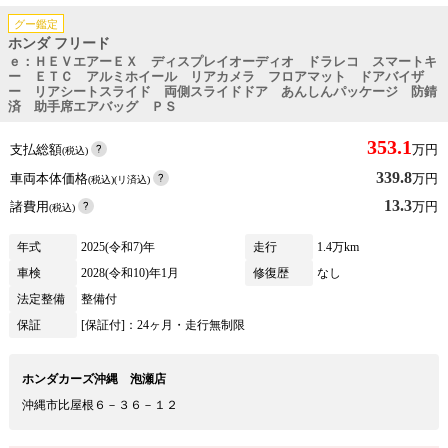
グー鑑定
ホンダ フリード
ｅ：ＨＥＶエアーＥＸ ディスプレイオーディオ ドラレコ スマートキ
ー ＥＴＣ アルミホイール リアカメラ フロアマット ドアバイザ
ー リアシートスライド 両側スライドドア あんしんパッケージ 防錆
済 助手席エアバッグ ＰＳ
353.1
支払総額
万円
(税込)
339.8
車両本体価格
万円
(税込)(リ済込)
13.3
諸費用
万円
(税込)
年式
2025(令和7)年
走行
1.4万km
車検
2028(令和10)年1月
修復歴
なし
法定整備
整備付
保証
[保証付]：24ヶ月・走行無制限
ホンダカーズ沖縄 泡瀬店
沖縄市比屋根６－３６－１２