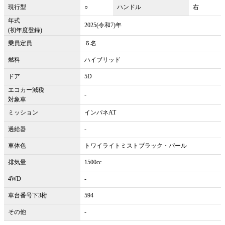
現行型
○
ハンドル
右
年式
2025(令和7)年
(初年度登録)
乗員定員
６名
燃料
ハイブリッド
ドア
5D
エコカー減税
-
対象車
ミッション
インパネAT
過給器
-
車体色
トワイライトミストブラック・パール
排気量
1500cc
4WD
-
車台番号下3桁
594
その他
-