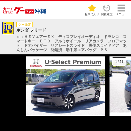
お気に入り
閲覧履歴
メニュー
グー鑑定
ホンダ フリード
ｅ：ＨＥＶエアーＥＸ ディスプレイオーディオ ドラレコ ス
マートキー ＥＴＣ アルミホイール リアカメラ フロアマッ
ト ドアバイザー リアシートスライド 両側スライドドア あ
んしんパッケージ 防錆済 助手席エアバッグ ＰＳ
1
/
51