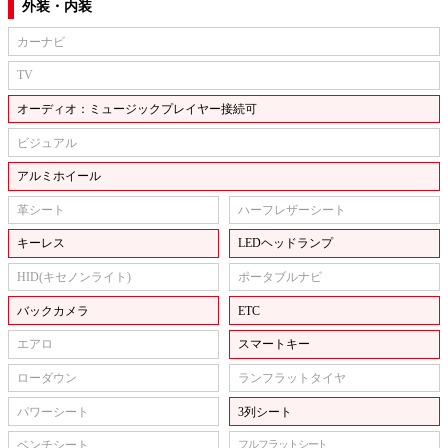
外装・内装
カーナビ
TV
オーディオ：ミュージックプレイヤー接続可
ビジュアル
アルミホイール
革シート
ハーフレザーシート
キーレス
LEDヘッドランプ
HID(キセノンライト)
ポータブルナビ
バックカメラ
ETC
エアロ
スマートキー
ローダウン
ランフラットタイヤ
パワーシート
3列シート
ベンチシート
フルフラットシート