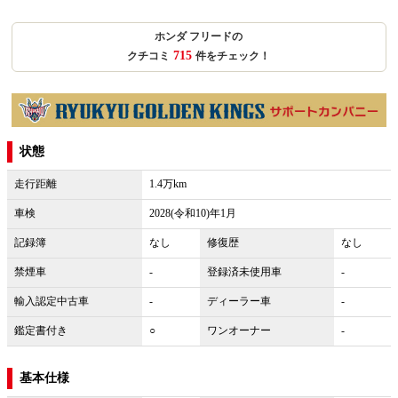
ホンダ フリードの
715
クチコミ
件をチェック！
状態
走行距離
1.4万km
車検
2028(令和10)年1月
記録簿
なし
修復歴
なし
禁煙車
-
登録済未使用車
-
輸入認定中古車
-
ディーラー車
-
鑑定書付き
○
ワンオーナー
-
基本仕様