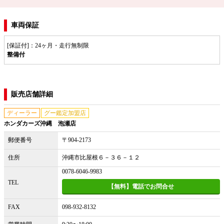
車両保証
[保証付]：24ヶ月・走行無制限
整備付
販売店舗詳細
ディーラー
グー鑑定加盟店
ホンダカーズ沖縄 泡瀬店
郵便番号
〒904-2173
住所
沖縄市比屋根６－３６－１２
0078-6046-9983
TEL
【無料】電話でお問合せ
FAX
098-932-8132