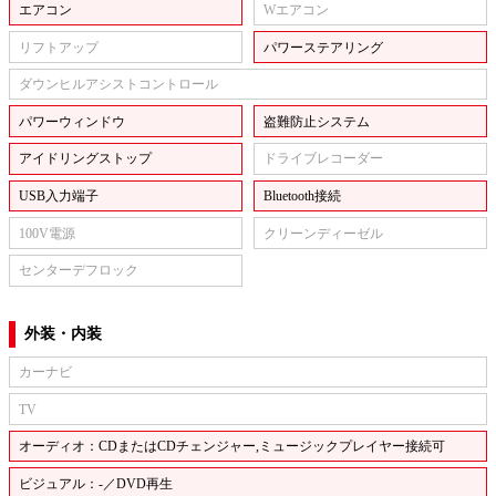
エアコン
Wエアコン
リフトアップ
パワーステアリング
ダウンヒルアシストコントロール
パワーウィンドウ
盗難防止システム
アイドリングストップ
ドライブレコーダー
USB入力端子
Bluetooth接続
100V電源
クリーンディーゼル
センターデフロック
外装・内装
カーナビ
TV
オーディオ：CDまたはCDチェンジャー,ミュージックプレイヤー接続可
ビジュアル：-／DVD再生