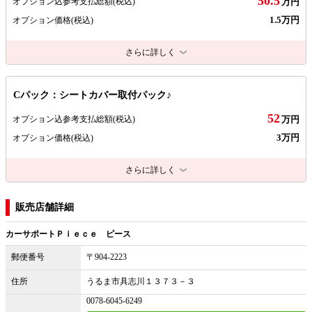
50.5
オプション込参考支払総額
(税込)
万円
1.5万円
オプション価格
(税込)
さらに詳しく
Cパック：シートカバー取付パック♪
52
オプション込参考支払総額
(税込)
万円
3万円
オプション価格
(税込)
さらに詳しく
販売店舗詳細
カーサポートＰｉｅｃｅ ピース
郵便番号
〒904-2223
住所
うるま市具志川１３７３－３
0078-6045-6249