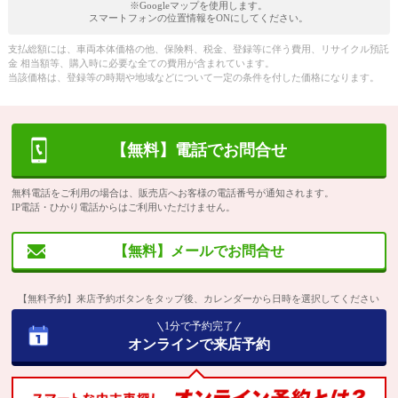
※Googleマップを使用します。
スマートフォンの位置情報をONにしてください。
支払総額には、車両本体価格の他、保険料、税金、登録等に伴う費用、リサイクル預託
金 相当額等、購入時に必要な全ての費用が含まれています。
当該価格は、登録等の時期や地域などについて一定の条件を付した価格になります。
【無料】電話でお問合せ
無料電話をご利用の場合は、販売店へお客様の電話番号が通知されます。
IP電話・ひかり電話からはご利用いただけません。
【無料】メールでお問合せ
【無料予約】来店予約ボタンをタップ後、カレンダーから日時を選択してください
1分で予約完了
オンラインで来店予約