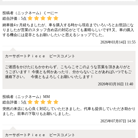
投稿者（ニックネーム）くーにー
総合評価：
5
点
納車後4ヶ月経ちましたが、車を購入する時から現在までいろいろとお世話にな
りましたが営業のスタッフ含め店の対応がとても素晴らしいです❗ 又、車の購入
する機会には是非ともお願いしたいと思えるショップでした。
2026年03月14日 11:55
カーサポートＰｉｅｃｅ ピースコメント
ご迷惑をかけたにもかかわらず、こちらこそこのような言葉を頂きありがと
うございます！ 今後とも何かあったり、分からないことがあればいつでもご
連絡下さい。 今後ともよろしくお願いいたします！
2026年03月16日 11:40
投稿者（ニックネーム）MM
総合評価：
5
点
突然の来店にも心良く対応していただきました。代車も提供していただき助かり
ました。前車の下取りもお願いしました。
2025年07月07日 14:58
カーサポートＰｉｅｃｅ ピースコメント