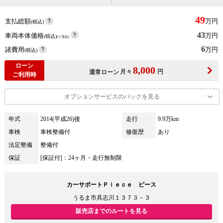
49
支払総額
万円
(税込)
43
車両本体価格
万円
(税込)
(リ済込)
6
諸費用
万円
(税込)
ローン
8,000
月々
円
通常ローン
ご利用時
オプションサービスのパックを見る
年式
2014(平成26)後
走行
9.9万km
車検
車検整備付
修復歴
あり
法定整備
整備付
保証
[保証付]：24ヶ月・走行無制限
カーサポートＰｉｅｃｅ ピース
うるま市具志川１３７３－３
販売店までのルートを見る