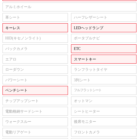
アルミホイール
革シート
ハーフレザーシート
キーレス
LEDヘッドランプ
HID(キセノンライト)
ポータブルナビ
バックカメラ
ETC
エアロ
スマートキー
ローダウン
ランフラットタイヤ
パワーシート
3列シート
ベンチシート
フルフラットシート
チップアップシート
オットマン
電動格納サードシート
シートヒーター
ウォークスルー
後席モニター
電動リアゲート
フロントカメラ