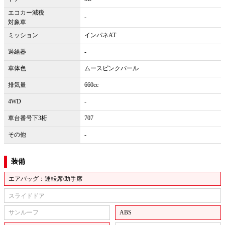
エコカー減税
-
対象車
ミッション
インパネAT
過給器
-
車体色
ムースピンクパール
排気量
660cc
4WD
-
車台番号下3桁
707
その他
-
装備
エアバッグ：運転席/助手席
スライドドア
サンルーフ
ABS