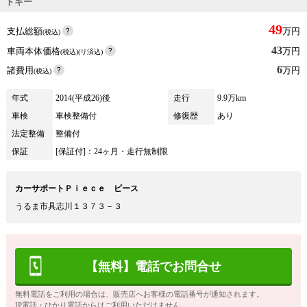
トキー
49
支払総額
万円
(税込)
43
車両本体価格
万円
(税込)(リ済込)
6
諸費用
万円
(税込)
年式
2014(平成26)後
走行
9.9万km
車検
車検整備付
修復歴
あり
法定整備
整備付
保証
[保証付]：24ヶ月・走行無制限
カーサポートＰｉｅｃｅ ピース
うるま市具志川１３７３－３
【無料】電話でお問合せ
無料電話をご利用の場合は、販売店へお客様の電話番号が通知されます。
IP電話・ひかり電話からはご利用いただけません。