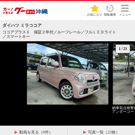
お気に入り
閲覧履歴
メニュー
ダイハツ ミラココア
ココアプラスＸ 保証２年付／ルーフレール／フルＬＥＤライト
／スマートキー
1
/
23
納車前点検整
アンダーコー
動画を見る（0件）
写真一覧（23枚）