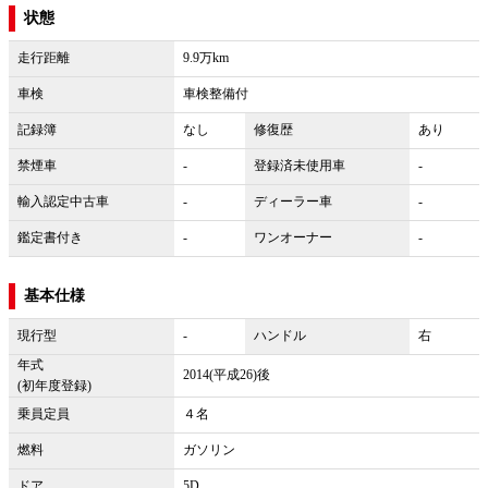
状態
走行距離
9.9万km
車検
車検整備付
記録簿
なし
修復歴
あり
禁煙車
-
登録済未使用車
-
輸入認定中古車
-
ディーラー車
-
鑑定書付き
-
ワンオーナー
-
基本仕様
現行型
-
ハンドル
右
年式
2014(平成26)後
(初年度登録)
乗員定員
４名
燃料
ガソリン
ドア
5D