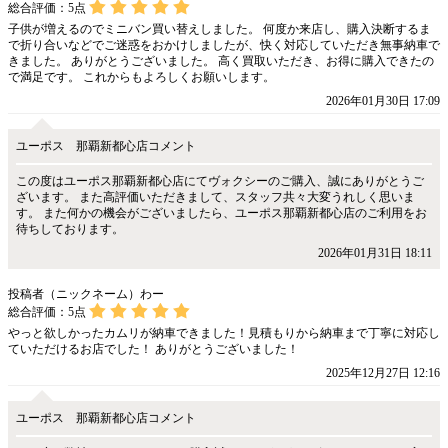
総合評価：
5
点
子供が増えるのでミニバン買い替えしました。 何度か来店し、購入決断するま
で折り合いなどでご迷惑をおかけしましたが、快く対応していただき無事納車で
きました。 ありがとうございました。 高く買取いただき、お得に購入できたの
で満足です。 これからもよろしくお願いします。
2026年01月30日 17:09
ユーポス 那覇新都心店コメント
この度はユーポス那覇新都心店にてヴォクシーのご購入、誠にありがとうご
ざいます。 また高評価いただきまして、スタッフ共々大変うれしく思いま
す。 また何かの機会がございましたら、ユーポス那覇新都心店のご利用をお
待ちしております。
2026年01月31日 18:11
投稿者（ニックネーム）わー
総合評価：
5
点
やっと欲しかったカムリが納車できました！見積もりから納車まで丁寧に対応し
ていただけるお店でした！ ありがとうございました！
2025年12月27日 12:16
ユーポス 那覇新都心店コメント