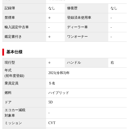
記録簿
なし
修復歴
なし
禁煙車
○
登録済未使用車
-
輸入認定中古車
-
ディーラー車
-
鑑定書付き
○
ワンオーナー
-
基本仕様
現行型
○
ハンドル
右
年式
2021(令和3)年
(初年度登録)
乗員定員
５名
燃料
ハイブリッド
ドア
5D
エコカー減税
-
対象車
ミッション
CVT