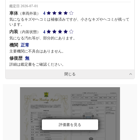
鑑定日 2026-07-01
車体
4
（車両外装）
気になるキズやヘコミは補修済みですが、小さなキズやヘコミが残って
います。
内装
4
（内装状態）
気になる汚れ等が、部分的にあります。
機関
正常
主要機関に不具合はありません。
修復歴
無
詳細は鑑定書をご確認ください。
閉じる
評価書を見る