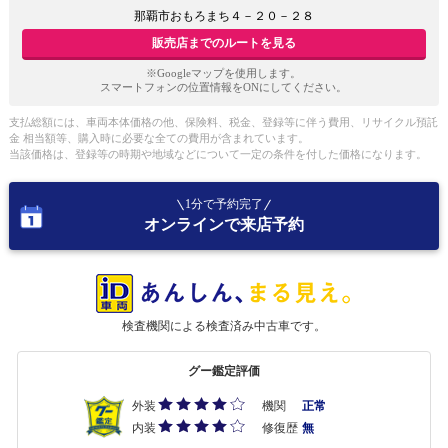
那覇市おもろまち４－２０－２８
販売店までのルートを見る
※Googleマップを使用します。
スマートフォンの位置情報をONにしてください。
支払総額には、車両本体価格の他、保険料、税金、登録等に伴う費用、リサイクル預託
金 相当額等、購入時に必要な全ての費用が含まれています。
当該価格は、登録等の時期や地域などについて一定の条件を付した価格になります。
1分で予約完了
オンラインで来店予約
検査機関による検査済み中古車です。
グー鑑定評価
外装
機関
正常
内装
修復歴
無