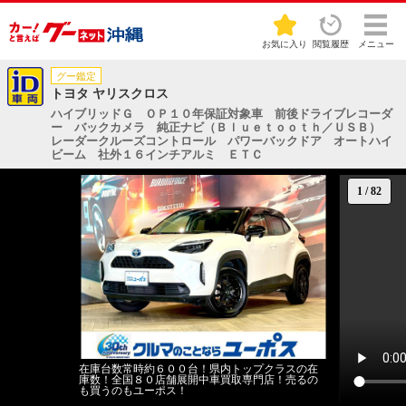
お気に入り
閲覧履歴
メニュー
グー鑑定
トヨタ ヤリスクロス
ハイブリッドＧ ＯＰ１０年保証対象車 前後ドライブレコーダ
ー バックカメラ 純正ナビ（Ｂｌｕｅｔｏｏｔｈ／ＵＳＢ）
レーダークルーズコントロール パワーバックドア オートハイ
ビーム 社外１６インチアルミ ＥＴＣ
1
/
82
在庫台数常時約６００台！県内トップクラスの在
庫数！全国８０店舗展開中車買取専門店！売るの
も買うのもユーポス！