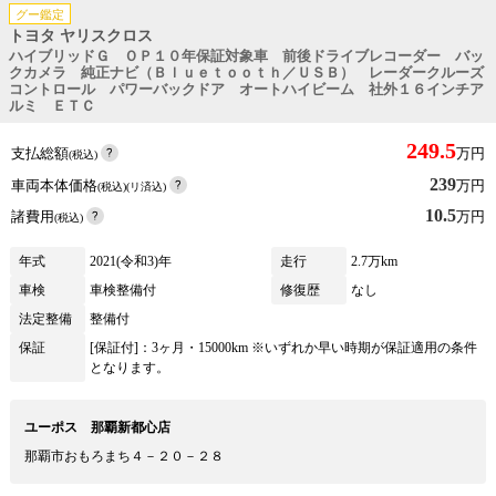
グー鑑定
トヨタ ヤリスクロス
ハイブリッドＧ ＯＰ１０年保証対象車 前後ドライブレコーダー バッ
クカメラ 純正ナビ（Ｂｌｕｅｔｏｏｔｈ／ＵＳＢ） レーダークルーズ
コントロール パワーバックドア オートハイビーム 社外１６インチア
ルミ ＥＴＣ
249.5
支払総額
万円
(税込)
239
車両本体価格
万円
(税込)(リ済込)
10.5
諸費用
万円
(税込)
年式
2021(令和3)年
走行
2.7万km
車検
車検整備付
修復歴
なし
法定整備
整備付
保証
[保証付]：3ヶ月・15000km ※いずれか早い時期が保証適用の条件
となります。
ユーポス 那覇新都心店
那覇市おもろまち４－２０－２８