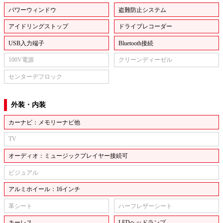
パワーウィンドウ
盗難防止システム
アイドリングストップ
ドライブレコーダー
USB入力端子
Bluetooth接続
100V電源
クリーンディーゼル
センターデフロック
外装・内装
カーナビ：メモリーナビ他
TV
オーディオ：ミュージックプレイヤー接続可
ビジュアル
アルミホイール：16インチ
革シート
ハーフレザーシート
キーレス
LEDヘッドランプ