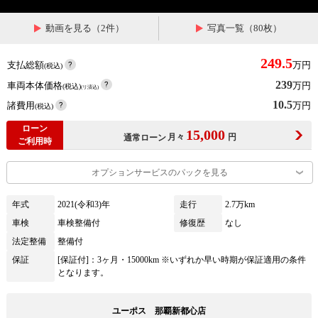
動画を見る（2件）
写真一覧（80枚）
249.5
支払総額
万円
(税込)
239
車両本体価格
万円
(税込)
(リ済込)
10.5
諸費用
万円
(税込)
ローン
15,000
月々
円
通常ローン
ご利用時
オプションサービスのパックを見る
年式
2021(令和3)年
走行
2.7万km
車検
車検整備付
修復歴
なし
法定整備
整備付
保証
[保証付]：3ヶ月・15000km ※いずれか早い時期が保証適用の条件
となります。
ユーポス 那覇新都心店