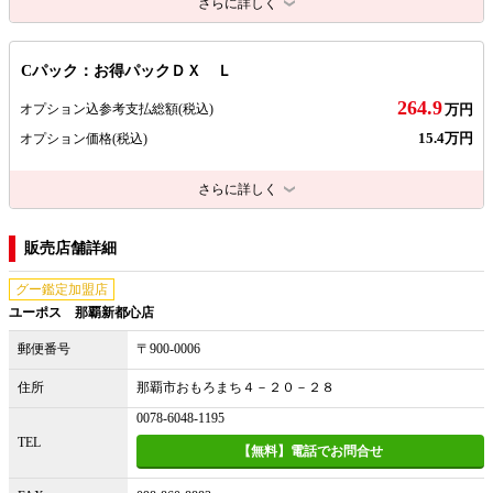
さらに詳しく
Cパック：お得パックＤＸ Ｌ
264.9
オプション込参考支払総額
(税込)
万円
15.4万円
オプション価格
(税込)
さらに詳しく
販売店舗詳細
グー鑑定加盟店
ユーポス 那覇新都心店
郵便番号
〒900-0006
住所
那覇市おもろまち４－２０－２８
0078-6048-1195
TEL
【無料】電話でお問合せ