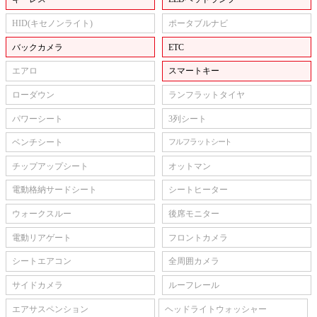
HID(キセノンライト)
ポータブルナビ
バックカメラ
ETC
エアロ
スマートキー
ローダウン
ランフラットタイヤ
パワーシート
3列シート
ベンチシート
フルフラットシート
チップアップシート
オットマン
電動格納サードシート
シートヒーター
ウォークスルー
後席モニター
電動リアゲート
フロントカメラ
シートエアコン
全周囲カメラ
サイドカメラ
ルーフレール
エアサスペンション
ヘッドライトウォッシャー