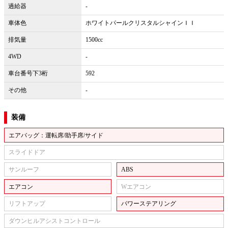
過給器
-
車体色
ホワイトパールクリスタルシャインＩＩ
排気量
1500cc
4WD
-
車台番号下3桁
592
その他
-
装備
エアバッグ：運転席/助手席/サイド
スライドドア
サンルーフ
ABS
エアコン
Wエアコン
リフトアップ
パワーステアリング
ダウンヒルアシストコントロール