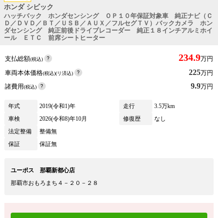
ホンダ シビック
ハッチバック ホンダセンシング ＯＰ１０年保証対象車 純正ナビ（Ｃ
Ｄ／ＤＶＤ／ＢＴ／ＵＳＢ／ＡＵＸ／フルセグＴＶ）バックカメラ ホン
ダセンシング 純正前後ドライブレコーダー 純正１８インチアルミホイ
ール ＥＴＣ 前席シートヒーター
234.9
支払総額
万円
(税込)
225
車両本体価格
万円
(税込)(リ済込)
9.9
諸費用
万円
(税込)
年式
2019(令和1)年
走行
3.5万km
車検
2026(令和8)年10月
修復歴
なし
法定整備
整備無
保証
保証無
ユーポス 那覇新都心店
那覇市おもろまち４－２０－２８