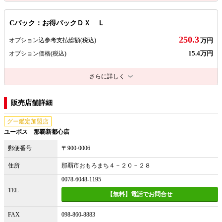
Cパック：お得パックＤＸ Ｌ
250.3
オプション込参考支払総額
(税込)
万円
15.4万円
オプション価格
(税込)
さらに詳しく
販売店舗詳細
グー鑑定加盟店
ユーポス 那覇新都心店
郵便番号
〒900-0006
住所
那覇市おもろまち４－２０－２８
0078-6048-1195
TEL
【無料】電話でお問合せ
FAX
098-860-8883