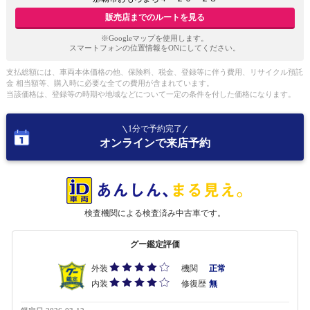
販売店までのルートを見る
※Googleマップを使用します。
スマートフォンの位置情報をONにしてください。
支払総額には、車両本体価格の他、保険料、税金、登録等に伴う費用、リサイクル預託
金 相当額等、購入時に必要な全ての費用が含まれています。
当該価格は、登録等の時期や地域などについて一定の条件を付した価格になります。
1分で予約完了
オンラインで来店予約
検査機関による検査済み中古車です。
グー鑑定評価
外装
機関
正常
内装
修復歴
無