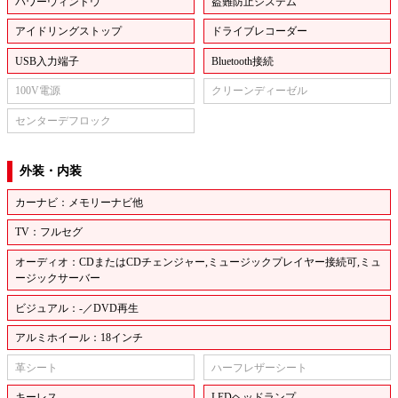
パワーウィンドウ
盗難防止システム
アイドリングストップ
ドライブレコーダー
USB入力端子
Bluetooth接続
100V電源
クリーンディーゼル
センターデフロック
外装・内装
カーナビ：メモリーナビ他
TV：フルセグ
オーディオ：CDまたはCDチェンジャー,ミュージックプレイヤー接続可,ミュ
ージックサーバー
ビジュアル：-／DVD再生
アルミホイール：18インチ
革シート
ハーフレザーシート
キーレス
LEDヘッドランプ