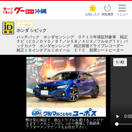
お気に入り
閲覧履歴
メニュー
グー鑑定
ホンダ シビック
ハッチバック ホンダセンシング ＯＰ１０年保証対象車 純正
ナビ（ＣＤ／ＤＶＤ／ＢＴ／ＵＳＢ／ＡＵＸ／フルセグＴＶ）バ
ックカメラ ホンダセンシング 純正前後ドライブレコーダー
純正１８インチアルミホイール ＥＴＣ 前席シートヒーター
1
/
82
弊社安心保証で、急なトラブルを避けることがで
きます！メカニックがしっかり整備して御納車。
アフターメンテナンスもお任せ下さい。