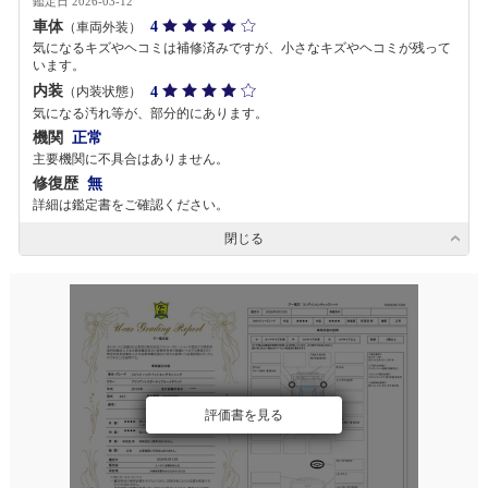
鑑定日 2026-03-12
車体
4
（車両外装）
気になるキズやヘコミは補修済みですが、小さなキズやヘコミが残って
います。
内装
4
（内装状態）
気になる汚れ等が、部分的にあります。
機関
正常
主要機関に不具合はありません。
修復歴
無
詳細は鑑定書をご確認ください。
閉じる
評価書を見る