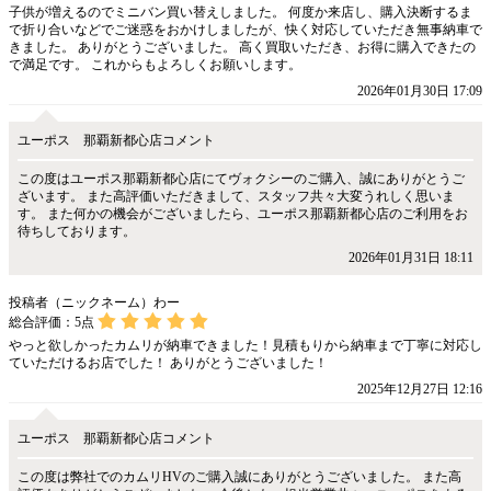
子供が増えるのでミニバン買い替えしました。 何度か来店し、購入決断するま
で折り合いなどでご迷惑をおかけしましたが、快く対応していただき無事納車で
きました。 ありがとうございました。 高く買取いただき、お得に購入できたの
で満足です。 これからもよろしくお願いします。
2026年01月30日 17:09
ユーポス 那覇新都心店コメント
この度はユーポス那覇新都心店にてヴォクシーのご購入、誠にありがとうご
ざいます。 また高評価いただきまして、スタッフ共々大変うれしく思いま
す。 また何かの機会がございましたら、ユーポス那覇新都心店のご利用をお
待ちしております。
2026年01月31日 18:11
投稿者（ニックネーム）わー
総合評価：
5
点
やっと欲しかったカムリが納車できました！見積もりから納車まで丁寧に対応し
ていただけるお店でした！ ありがとうございました！
2025年12月27日 12:16
ユーポス 那覇新都心店コメント
この度は弊社でのカムリHVのご購入誠にありがとうございました。 また高