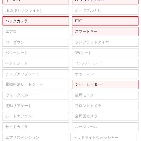
HID(キセノンライト)
ポータブルナビ
バックカメラ
ETC
エアロ
スマートキー
ローダウン
ランフラットタイヤ
パワーシート
3列シート
ベンチシート
フルフラットシート
チップアップシート
オットマン
電動格納サードシート
シートヒーター
ウォークスルー
後席モニター
電動リアゲート
フロントカメラ
シートエアコン
全周囲カメラ
サイドカメラ
ルーフレール
エアサスペンション
ヘッドライトウォッシャー