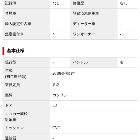
記録簿
なし
修復歴
なし
禁煙車
-
登録済未使用車
-
輸入認定中古車
-
ディーラー車
-
鑑定書付き
○
ワンオーナー
-
基本仕様
現行型
-
ハンドル
右
年式
2019(令和1)年
(初年度登録)
乗員定員
５名
燃料
ガソリン
ドア
5D
エコカー減税
-
対象車
ミッション
CVT
過給器
-