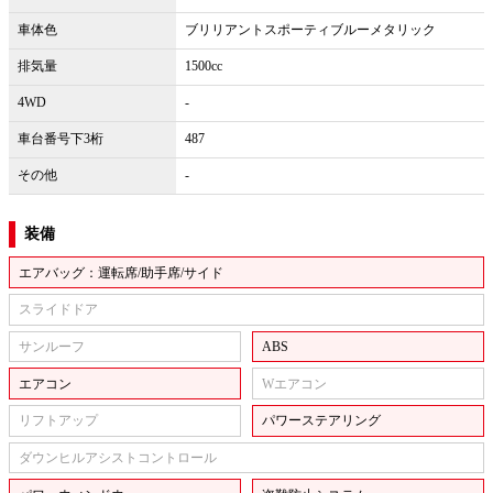
車体色
ブリリアントスポーティブルーメタリック
排気量
1500cc
4WD
-
車台番号下3桁
487
その他
-
装備
エアバッグ：運転席/助手席/サイド
スライドドア
サンルーフ
ABS
エアコン
Wエアコン
リフトアップ
パワーステアリング
ダウンヒルアシストコントロール