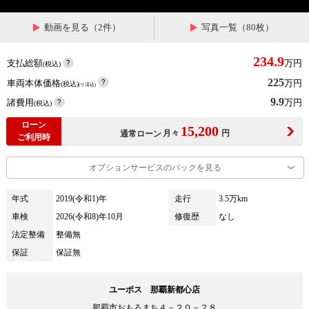
動画を見る（2件）
写真一覧（80枚）
234.9
支払総額
万円
(税込)
225
車両本体価格
万円
(税込)
(リ済込)
9.9
諸費用
万円
(税込)
ローン
15,200
月々
円
通常ローン
ご利用時
オプションサービスのパックを見る
年式
2019(令和1)年
走行
3.5万km
車検
2026(令和8)年10月
修復歴
なし
法定整備
整備無
保証
保証無
ユーポス 那覇新都心店
那覇市おもろまち４－２０－２８