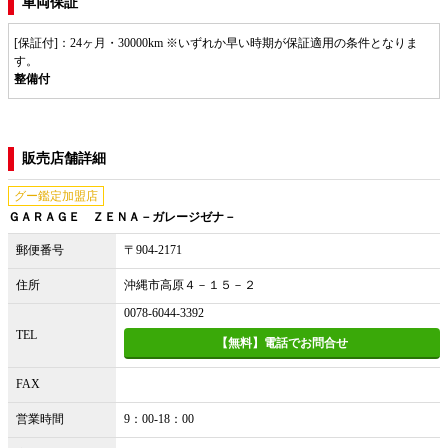
車両保証
[保証付]：24ヶ月・30000km ※いずれか早い時期が保証適用の条件となりま
す。
整備付
販売店舗詳細
グー鑑定加盟店
ＧＡＲＡＧＥ ＺＥＮＡ－ガレージゼナ－
郵便番号
〒904-2171
住所
沖縄市高原４－１５－２
0078-6044-3392
TEL
【無料】電話でお問合せ
FAX
営業時間
9：00-18：00