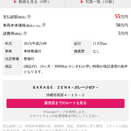
動画を見る（0件）
写真一覧（10枚）
55
支払総額
万円
(税込)
50
車両本体価格
万円
(税込)
(リ済込)
5
諸費用
万円
(税込)
年式
2013(平成25)年
走行
11.9万km
車検
車検整備付
修復歴
なし
法定整備
整備付
保証
[保証付]：24ヶ月・30000km ※いずれか早い時期が保証適用の条件
となります。
ＧＡＲＡＧＥ ＺＥＮＡ－ガレージゼナ－
沖縄市高原４－１５－２
販売店までのルートを見る
※Googleマップを使用します。
スマートフォンの位置情報をONにしてください。
支払総額には、車両本体価格の他、保険料、税金、登録等に伴う費用、リサイクル預託
金 相当額等、購入時に必要な全ての費用が含まれています。