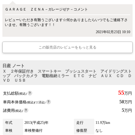
ＧＡＲＡＧＥ ＺＥＮＡ－ガレージゼナ－コメント
レビューいただき有難うございます☆何かありましたらいつでもご連絡下さ
いませ。有難うございます！！
2021年02月23日 10:10
この販売店のレビューをもっと見る
日産 ノート
Ｘ ２年保証付き スマートキー プッシュスタート アイドリングスト
ップ バックカメラ 電動格納ミラー ＥＴＣ ナビ ＡＵＸ ＣＤ Ｄ
ＶＤ ＵＳＢ
55
支払総額
万円
(税込)
50
車両本体価格
万円
(税込)(リ済込)
5
諸費用
万円
(税込)
年式
2013(平成25)年
走行
11.9万km
車検
車検整備付
修復歴
なし