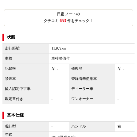
日産 ノートの
653
クチコミ
件をチェック！
状態
走行距離
11.9万km
車検
車検整備付
記録簿
なし
修復歴
なし
禁煙車
-
登録済未使用車
-
輸入認定中古車
-
ディーラー車
-
鑑定書付き
-
ワンオーナー
-
基本仕様
現行型
-
ハンドル
右
年式