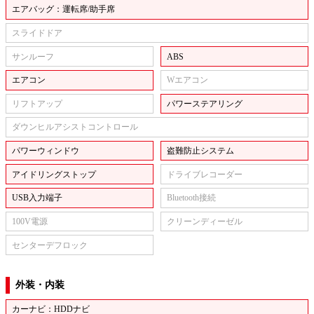
エアバッグ：運転席/助手席
スライドドア
サンルーフ
ABS
エアコン
Wエアコン
リフトアップ
パワーステアリング
ダウンヒルアシストコントロール
パワーウィンドウ
盗難防止システム
アイドリングストップ
ドライブレコーダー
USB入力端子
Bluetooth接続
100V電源
クリーンディーゼル
センターデフロック
外装・内装
カーナビ：HDDナビ