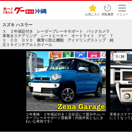
お気に入り
閲覧履歴
メニュー
スズキ ハスラー
Ｘ ２年保証付き レーダーブレーキサポート バックカメラ
革巻きステアリング シートヒーター オートライト ナビ Ｔ
Ｖ ＣＤ ＤＶＤ 横滑り防止機能 アイドリングストップ 純
正１５インチアルミホイール
1
/
10
２年車検・２年保証付き！北谷店にて展示中♪レー
革巻きステア
ダーブレーキサポート搭載車！内装外装ともにき
にくくなって
れいな車両です♪