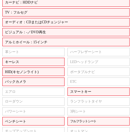
カーナビ：HDDナビ
TV：フルセグ
オーディオ：CDまたはCDチェンジャー
ビジュアル：-／DVD再生
アルミホイール：15インチ
革シート
ハーフレザーシート
キーレス
LEDヘッドランプ
HID(キセノンライト)
ポータブルナビ
バックカメラ
ETC
エアロ
スマートキー
ローダウン
ランフラットタイヤ
パワーシート
3列シート
ベンチシート
フルフラットシート
チップアップシート
オットマン