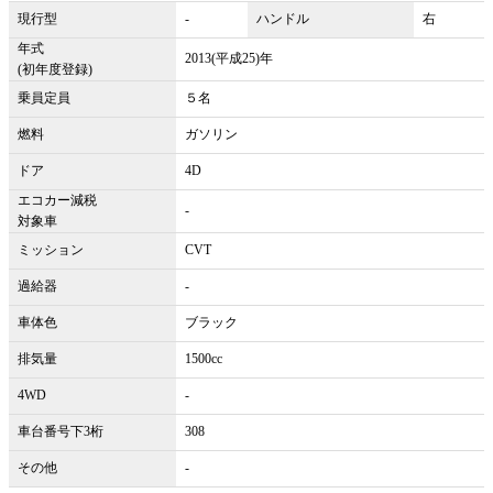
現行型
-
ハンドル
右
年式
2013(平成25)年
(初年度登録)
乗員定員
５名
燃料
ガソリン
ドア
4D
エコカー減税
-
対象車
ミッション
CVT
過給器
-
車体色
ブラック
排気量
1500cc
4WD
-
車台番号下3桁
308
その他
-