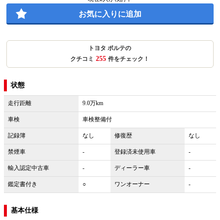
お気に入りに追加
トヨタ ポルテの
255
クチコミ
件をチェック！
状態
走行距離
9.0万km
車検
車検整備付
記録簿
なし
修復歴
なし
禁煙車
-
登録済未使用車
-
輸入認定中古車
-
ディーラー車
-
鑑定書付き
○
ワンオーナー
-
基本仕様