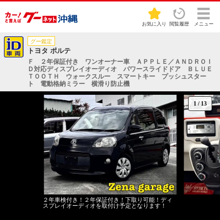
お気に入り
閲覧履歴
メニュー
グー鑑定
トヨタ ポルテ
Ｆ ２年保証付き ワンオーナー車 ＡＰＰＬＥ／ＡＮＤＲＯＩ
Ｄ対応ディスプレイオーディオ パワースライドドア ＢＬＵＥ
ＴＯＯＴＨ ウォークスルー スマートキー プッシュスター
ト 電動格納ミラー 横滑り防止機
1
/
13
２年車検付き！２年保証付き！下取り可能！ディ
スプレイオーディオを取付け予定となります！