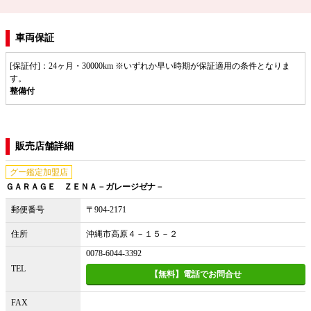
車両保証
[保証付]：24ヶ月・30000km ※いずれか早い時期が保証適用の条件となりま
す。
整備付
販売店舗詳細
グー鑑定加盟店
ＧＡＲＡＧＥ ＺＥＮＡ－ガレージゼナ－
郵便番号
〒904-2171
住所
沖縄市高原４－１５－２
0078-6044-3392
TEL
【無料】電話でお問合せ
FAX