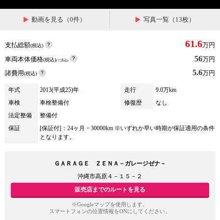
動画を見る（0件）
写真一覧（13枚）
61.6
支払総額
万円
(税込)
56
車両本体価格
万円
(税込)
(リ済込)
5.6
諸費用
万円
(税込)
年式
2013(平成25)年
走行
9.0万km
車検
車検整備付
修復歴
なし
法定整備
整備付
保証
[保証付]：24ヶ月・30000km ※いずれか早い時期が保証適用の条件
となります。
ＧＡＲＡＧＥ ＺＥＮＡ－ガレージゼナ－
沖縄市高原４－１５－２
販売店までのルートを見る
※Googleマップを使用します。
スマートフォンの位置情報をONにしてください。