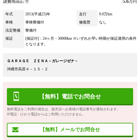
5.6
諸費用
万円
(税込)
年式
2013(平成25)年
走行
9.0万km
車検
車検整備付
修復歴
なし
法定整備
整備付
保証
[保証付]：24ヶ月・30000km ※いずれか早い時期が保証適用の条件
となります。
ＧＡＲＡＧＥ ＺＥＮＡ－ガレージゼナ－
沖縄市高原４－１５－２
【無料】電話でお問合せ
無料電話をご利用の場合は、販売店へお客様の電話番号が通知されます。
IP電話・ひかり電話からはご利用いただけません。
【無料】メールでお問合せ