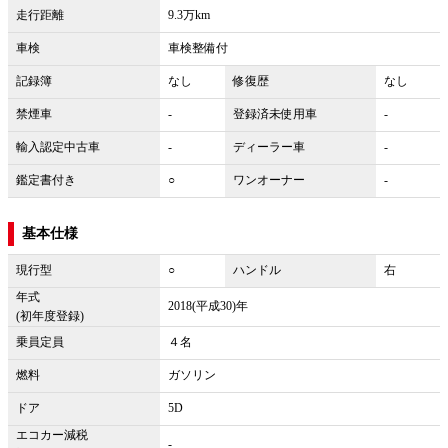
走行距離
9.3万km
車検
車検整備付
記録簿
なし
修復歴
なし
禁煙車
-
登録済未使用車
-
輸入認定中古車
-
ディーラー車
-
鑑定書付き
○
ワンオーナー
-
基本仕様
現行型
○
ハンドル
右
年式
2018(平成30)年
(初年度登録)
乗員定員
４名
燃料
ガソリン
ドア
5D
エコカー減税
-