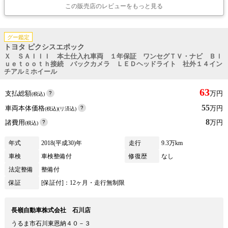
この販売店のレビューをもっと見る
グー鑑定
トヨタ ピクシスエポック
Ｘ ＳＡＩＩＩ 本土仕入れ車両 １年保証 ワンセグＴＶ・ナビ Ｂｌ
ｕｅｔｏｏｔｈ接続 バックカメラ ＬＥＤヘッドライト 社外１４イン
チアルミホイール
63
支払総額
万円
(税込)
55
車両本体価格
万円
(税込)(リ済込)
8
諸費用
万円
(税込)
年式
2018(平成30)年
走行
9.3万km
車検
車検整備付
修復歴
なし
法定整備
整備付
保証
[保証付]：12ヶ月・走行無制限
長嶺自動車株式会社 石川店
うるま市石川東恩納４０－３