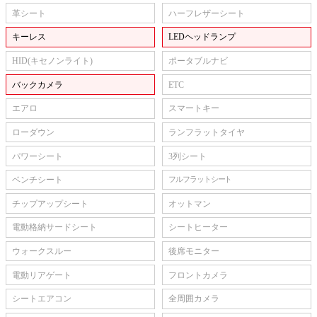
革シート
ハーフレザーシート
キーレス
LEDヘッドランプ
HID(キセノンライト)
ポータブルナビ
バックカメラ
ETC
エアロ
スマートキー
ローダウン
ランフラットタイヤ
パワーシート
3列シート
ベンチシート
フルフラットシート
チップアップシート
オットマン
電動格納サードシート
シートヒーター
ウォークスルー
後席モニター
電動リアゲート
フロントカメラ
シートエアコン
全周囲カメラ