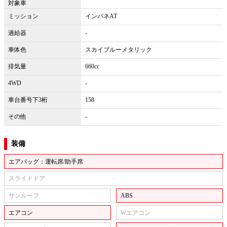
対象車
ミッション
インパネAT
過給器
-
車体色
スカイブルーメタリック
排気量
660cc
4WD
-
車台番号下3桁
158
その他
-
装備
エアバッグ：運転席/助手席
スライドドア
サンルーフ
ABS
エアコン
Wエアコン