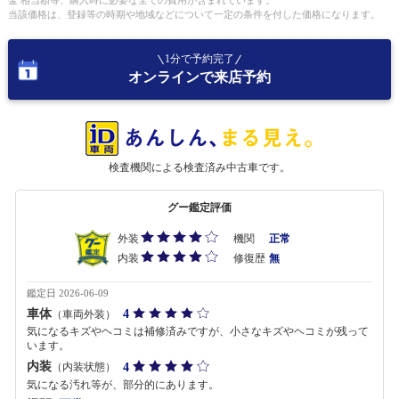
金 相当額等、購入時に必要な全ての費用が含まれています。
当該価格は、登録等の時期や地域などについて一定の条件を付した価格になります。
1分で予約完了
オンラインで来店予約
検査機関による検査済み中古車です。
グー鑑定評価
外装
機関
正常
内装
修復歴
無
鑑定日 2026-06-09
車体
4
（車両外装）
気になるキズやヘコミは補修済みですが、小さなキズやヘコミが残って
います。
内装
4
（内装状態）
気になる汚れ等が、部分的にあります。