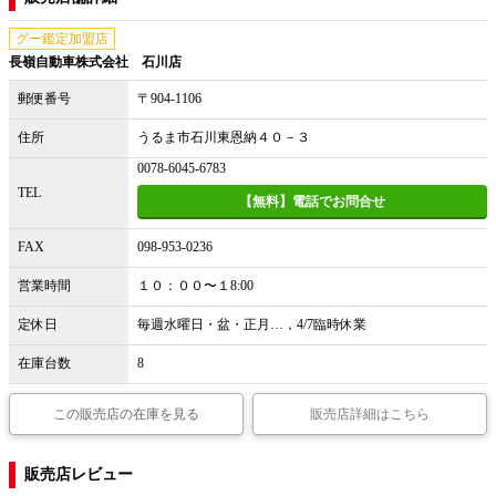
グー鑑定加盟店
長嶺自動車株式会社 石川店
郵便番号
〒904-1106
住所
うるま市石川東恩納４０－３
0078-6045-6783
TEL
【無料】電話でお問合せ
FAX
098-953-0236
営業時間
１０：００〜１8:00
定休日
毎週水曜日・盆・正月…，4/7臨時休業
在庫台数
8
この販売店の在庫を見る
販売店詳細はこちら
販売店レビュー