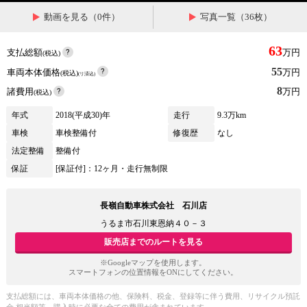
動画を見る（0件）
写真一覧（36枚）
63
支払総額
万円
(税込)
55
車両本体価格
万円
(税込)
(リ済込)
8
諸費用
万円
(税込)
年式
2018(平成30)年
走行
9.3万km
車検
車検整備付
修復歴
なし
法定整備
整備付
保証
[保証付]：12ヶ月・走行無制限
長嶺自動車株式会社 石川店
うるま市石川東恩納４０－３
販売店までのルートを見る
※Googleマップを使用します。
スマートフォンの位置情報をONにしてください。
支払総額には、車両本体価格の他、保険料、税金、登録等に伴う費用、リサイクル預託