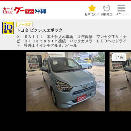
お気に入り
閲覧履歴
メニュー
グー鑑定
トヨタ ピクシスエポック
Ｘ ＳＡＩＩＩ 本土仕入れ車両 １年保証 ワンセグＴＶ・ナ
ビ Ｂｌｕｅｔｏｏｔｈ接続 バックカメラ ＬＥＤヘッドライ
ト 社外１４インチアルミホイール
1
/
36