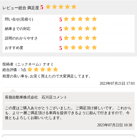
5
レビュー総合 満足度
5
問い合せ(見積り)
5
納車までの対応
5
説明のわかりやすさ
5
おすすめ度
投稿者（ニックネーム）ナオミ
総合評価：
5
点
程度の良い車を､お安く買えたので大変満足してます。
2023年07月21日 17:03
長嶺自動車株式会社 石川店コメント
この度はご購入ありがとうございました。 ご満足頂け嬉しいです。 これから
も、より一層ご満足頂ける車両を提供できるように励んで行きますので、今
後ともよろしくお願いいたします。
2023年07月22日 10:38