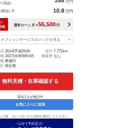
288
万円
(リ済込)
10.8
(税込)
万円
ン
55,500
通常ローン
月々
円
用時
オプションサービスのパックを見る
年式
2014(平成26)年
走行
7.7万km
車検
2027(令和9)年9月
修復歴
なし
備
整備付
証
保証無
無料見積・在庫確認する
現在
1
人が検討中
お気に入りに追加
ック後、カレンダーから日時を選択してください
1分で予約完了