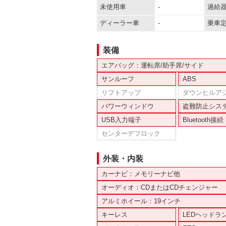
未使用車
-
過給
ディーラー車
-
乗車
装備
エアバッグ：運転席/助手席/サイド
サンルーフ
ABS
リフトアップ
ダウンヒルア
パワーウィンドウ
盗難防止シス
USB入力端子
Bluetooth接続
センターデフロック
外装・内装
カーナビ：メモリーナビ他
オーディオ：CDまたはCDチェンジャー
アルミホイール：19インチ
キーレス
LEDヘッドラ