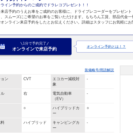
ンライン予約からのご成約でドラレコプレゼント！！
ン来店予約のうえお車をご成約のお客様に、ドライブレコーダーをプレゼント
く、スムーズにご希望のお車をご覧いただけます。もちろん工賃、部品代金一
でオンライン来店予約をしたとお伝えください。詳細はスタッフにお気軽にお
1分で予約完了
オンライン予約とは！？
オンラインで来店予約
装備略号/用語解説
ション
CVT
エコカー減税対
-
象
ドル
右
電気自動車
-
（EV）
○
ハイブリッドカ
○
ー
燃料
ハイブリッド
キャンピングカ
-
ー