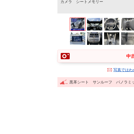
カメラ シートメモリー
中古
写真ではわ
黒革シート サンルーフ パノラミ