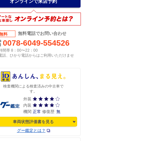
オンラインで来店予約
無料電話でお問い合わせ
無料
0078-6049-554526
間帯 8：00〜22：00
P電話、ひかり電話からはご利用いただけませ
検査機関による検査済みの中古車で
す。
外装
内装
機関
正常
修復歴
無
車両状態評価書を見る
グー鑑定とは？