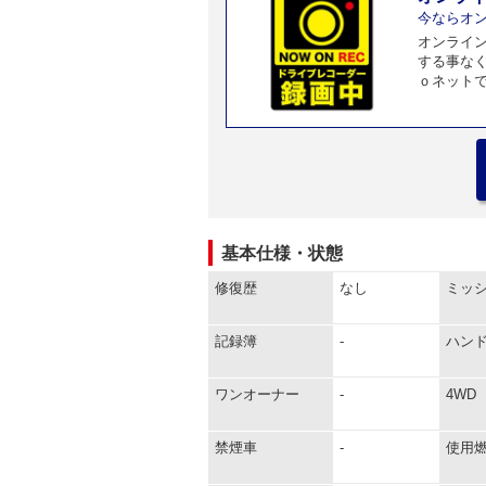
今ならオ
オンライ
する事な
ｏネット
基本仕様・状態
修復歴
なし
ミッ
記録簿
-
ハン
ワンオーナー
-
4WD
禁煙車
-
使用