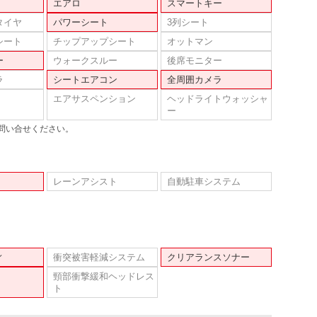
エアロ
スマートキー
タイヤ
パワーシート
3列シート
シート
チップアップシート
オットマン
ー
ウォークスルー
後席モニター
ラ
シートエアコン
全周囲カメラ
エアサスペンション
ヘッドライトウォッシャ
ー
問い合せください。
レーンアシスト
自動駐車システム
ィ
衝突被害軽減システム
クリアランスソナー
頸部衝撃緩和ヘッドレス
ト