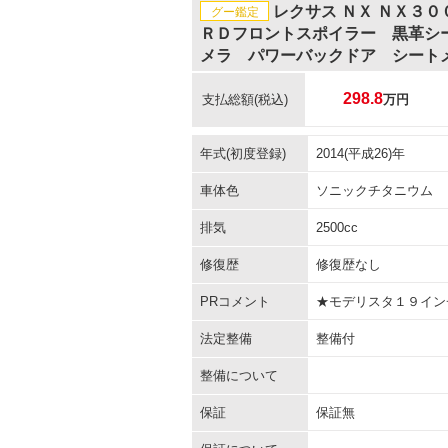
レクサス ＮＸ ＮＸ３
グー鑑定
ＲＤフロントスポイラー 黒革シ
メラ パワーバックドア シート
298.8
支払総額
(税込)
万円
年式(初度登録)
2014(平成26)年
車体色
ソニックチタニウム
排気
2500cc
修復歴
修復歴なし
PRコメント
★モデリスタ１９イン
法定整備
整備付
整備について
保証
保証無