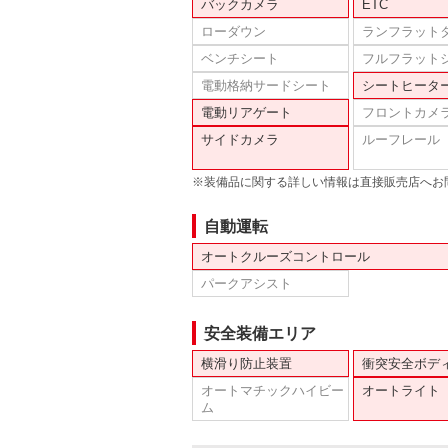
バックカメラ
ETC
ローダウン
ランフラット
ベンチシート
フルフラット
電動格納サードシート
シートヒータ
電動リアゲート
フロントカメ
サイドカメラ
ルーフレール
※装備品に関する詳しい情報は直接販売店へお
自動運転
オートクルーズコントロール
パークアシスト
安全装備エリア
横滑り防止装置
衝突安全ボデ
オートマチックハイビー
オートライト
ム