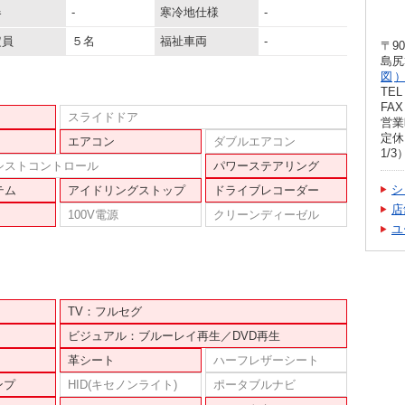
器
-
寒冷地仕様
-
定員
５名
福祉車両
-
〒90
島尻
図
TEL 
FAX 
スライドドア
営業
定休
エアコン
ダブルエアコン
1/3
シストコントロール
パワーステアリング
シ
テム
アイドリングストップ
ドライブレコーダー
店
100V電源
クリーンディーゼル
ユ
TV：フルセグ
ビジュアル：ブルーレイ再生／DVD再生
革シート
ハーフレザーシート
ンプ
HID(キセノンライト)
ポータブルナビ