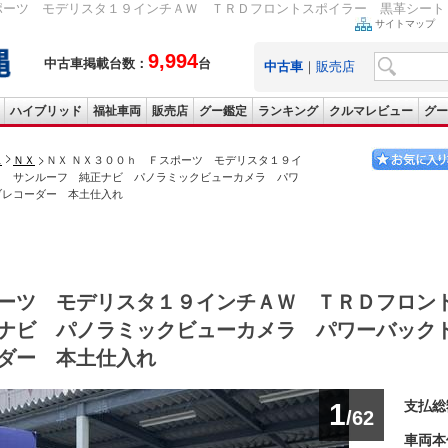
ポーツ モデリスタ１９インチＡＷ ＴＲＤフロントスポイラー 黒革シート 
サイトマップ
9,994
中古車掲載台数：
台
中古車
｜
販売店
ハイブリッド
福祉車両
販売店
グー鑑定
ランキング
クルマレビュー
グー
ス
ＮＸ
ＮＸ ＮＸ３００ｈ Ｆスポーツ モデリスタ１９イ
ト サンルーフ 純正ナビ パノラミックビューカメラ パワ
ブレコーダー 本土仕入れ
ーツ モデリスタ１９インチＡＷ ＴＲＤフロン
ナビ パノラミックビューカメラ パワーバック
ダー 本土仕入れ
1
支払総
/62
車両本