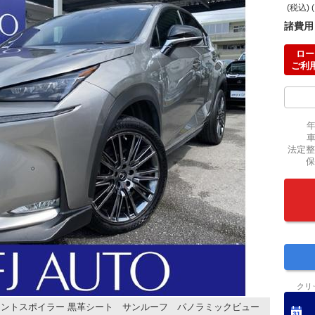
(税込) 
諸費用
ロー
ご利
法定整
保
クリ
ントスポイラー 黒革シート サンルーフ パノラミックビュー