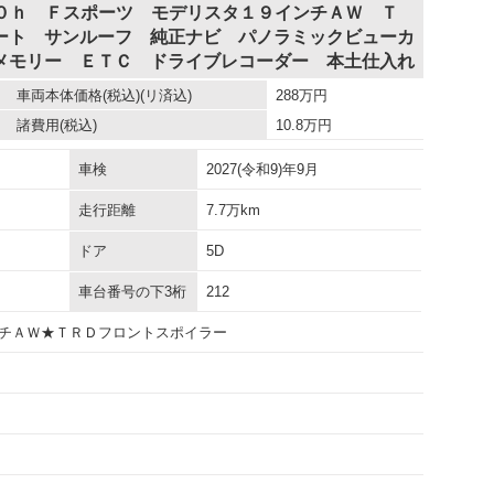
００ｈ Ｆスポーツ モデリスタ１９インチＡＷ Ｔ
ート サンルーフ 純正ナビ パノラミックビューカ
メモリー ＥＴＣ ドライブレコーダー 本土仕入れ
車両本体価格
(税込)(リ済込)
288
万円
諸費用
(税込)
10.8
万円
車検
2027(令和9)年9月
走行距離
7.7万km
ドア
5D
車台番号の下3桁
212
チＡＷ★ＴＲＤフロントスポイラー