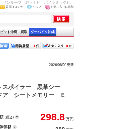
サンルーフ 純正ナビ パノラミックビ...
質問はコチラ
ヘルプ
お気に入りに追加
ピット沖縄
買取
グーバイク沖縄
1
0
2026/08/01更新
トスポイラー 黒革シー
ドア シートメモリー Ｅ
298.8
額
(税込)
万円
体価格