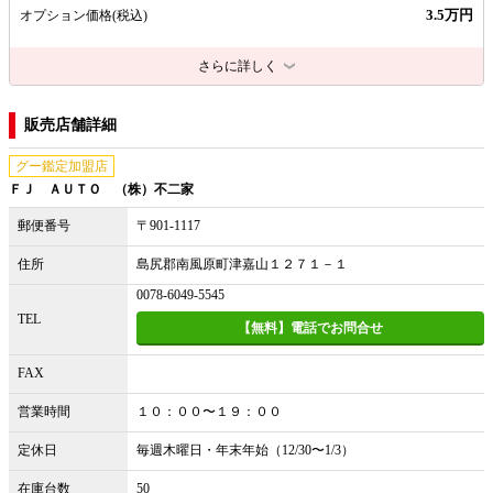
3.5万円
オプション価格
(税込)
さらに詳しく
販売店舗詳細
グー鑑定加盟店
ＦＪ ＡＵＴＯ （株）不二家
郵便番号
〒901-1117
住所
島尻郡南風原町津嘉山１２７１－１
0078-6049-5545
TEL
【無料】電話でお問合せ
FAX
営業時間
１０：００〜１９：００
定休日
毎週木曜日・年末年始（12/30〜1/3）
在庫台数
50