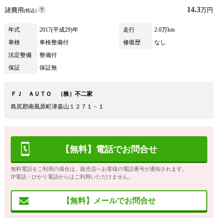
14.3
諸費用
万円
(税込)
年式
2017(平成29)年
走行
2.0万km
車検
車検整備付
修復歴
なし
法定整備
整備付
保証
保証無
ＦＪ ＡＵＴＯ （株）不二家
島尻郡南風原町津嘉山１２７１－１
【無料】電話でお問合せ
無料電話をご利用の場合は、販売店へお客様の電話番号が通知されます。
IP電話・ひかり電話からはご利用いただけません。
【無料】メールでお問合せ