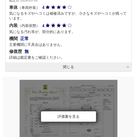
鑑定日 2026-03-16
車体
4
（車両外装）
気になるキズやヘコミは補修済みですが、小さなキズやヘコミが残って
います。
内装
4
（内装状態）
気になる汚れ等が、部分的にあります。
機関
正常
主要機関に不具合はありません。
修復歴
無
詳細は鑑定書をご確認ください。
閉じる
評価書を見る