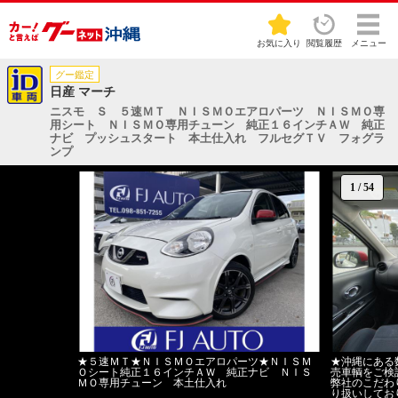
お気に入り
閲覧履歴
メニュー
グー鑑定
日産 マーチ
ニスモ Ｓ ５速ＭＴ ＮＩＳＭＯエアロパーツ ＮＩＳＭＯ専
用シート ＮＩＳＭＯ専用チューン 純正１６インチＡＷ 純正
ナビ プッシュスタート 本土仕入れ フルセグＴＶ フォグラ
ンプ
1
/
54
★５速ＭＴ★ＮＩＳＭＯエアロパーツ★ＮＩＳＭ
★沖縄にある
Ｏシート純正１６インチＡＷ 純正ナビ ＮＩＳ
売車輌をご検
ＭＯ専用チューン 本土仕入れ
弊社のこだわ
り扱いしてお