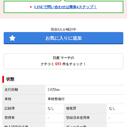
LINEで問い合わせは簡単4ステップ！
現在
0
人が検討中
お気に入りに追加
日産 マーチの
693
クチコミ
件をチェック！
状態
走行距離
2.0万km
車検
車検整備付
記録簿
なし
修復歴
なし
禁煙車
-
登録済未使用車
-