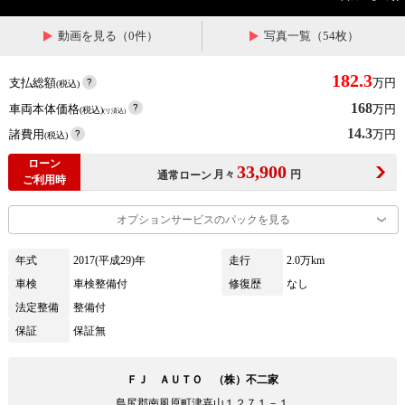
動画を見る（0件）
写真一覧（54枚）
182.3
支払総額
万円
(税込)
168
車両本体価格
万円
(税込)
(リ済込)
14.3
諸費用
万円
(税込)
ローン
33,900
月々
円
通常ローン
ご利用時
オプションサービスのパックを見る
年式
2017(平成29)年
走行
2.0万km
車検
車検整備付
修復歴
なし
法定整備
整備付
保証
保証無
ＦＪ ＡＵＴＯ （株）不二家
島尻郡南風原町津嘉山１２７１－１