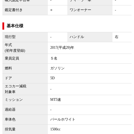
輸入認定中古車
-
ディーラー車
-
鑑定書付き
○
ワンオーナー
-
基本仕様
現行型
-
ハンドル
右
年式
2017(平成29)年
(初年度登録)
乗員定員
５名
燃料
ガソリン
ドア
5D
エコカー減税
-
対象車
ミッション
MT5速
過給器
-
車体色
パールホワイト
排気量
1500cc