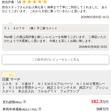
総合評価：
5
点
担当スタッフさんのお人柄も良く 納車まで丁寧にご対応してくれました。 あり
がとうございます。 これから大切に乗っていきたいと思います。
2026年05月05日 16:52
ＦＪ ＡＵＴＯ （株）不二家コメント
Mari様 この度は高評価と嬉しいレビューを有難うございます。 ご満足いただ
けたようで大変嬉しく思います。 今後とも宜しくお願い致します。
2026年05月06日 10:03
この販売店のレビューをもっと見る
グー鑑定
日産 マーチ
ニスモ Ｓ ５速ＭＴ ＮＩＳＭＯエアロパーツ ＮＩＳＭＯ専用シー
ト ＮＩＳＭＯ専用チューン 純正１６インチＡＷ 純正ナビ プッシュ
スタート 本土仕入れ フルセグＴＶ フォグランプ
182.3
支払総額
万円
(税込)
168
車両本体価格
万円
(税込)(リ済込)