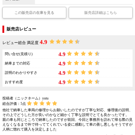
この販売店の在庫を見る
販売店詳細はこちら
販売店レビュー
4.9
レビュー総合 満足度
4.9
問い合せ(見積り)
4.9
納車までの対応
4.9
説明のわかりやすさ
4.9
おすすめ度
投稿者（ニックネーム）yutu
総合評価：
5
点
他社で納車した車両の修理からお願いしたのですが丁寧な対応、修理後の説明、
その上でどうした方が良いのかなど細かく丁寧な説明でとても良かったです。
親の車も同じところで納車したのですが前回、今回と事務所を訪れて帰る際の見
えなくなるまで外で待っててくれている姿に感動して車の善し悪しもそうですが
人柄に惚れて購入を決定しました