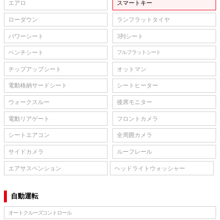
エアロ
スマートキー
ローダウン
ランフラットタイヤ
パワーシート
3列シート
ベンチシート
フルフラットシート
チップアップシート
オットマン
電動格納サードシート
シートヒーター
ウォークスルー
後席モニター
電動リアゲート
フロントカメラ
シートエアコン
全周囲カメラ
サイドカメラ
ルーフレール
エアサスペンション
ヘッドライトウォッシャー
自動運転
オートクルーズコントロール