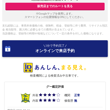
販売店までのルートを見る
※Googleマップを使用します。
スマートフォンの位置情報をONにしてください。
支払総額には、車両本体価格の他、保険料、税金、登録等に伴う費用、リサイクル預託
金 相当額等、購入時に必要な全ての費用が含まれています。
当該価格は、登録等の時期や地域などについて一定の条件を付した価格になります。
1分で予約完了
オンラインで来店予約
検査機関による検査済み中古車です。
グー鑑定評価
外装
機関
正常
内装
修復歴
無