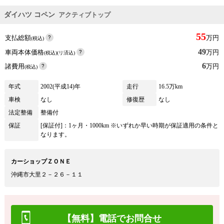
ダイハツ コペン
アクティブトップ
55
支払総額
万円
(税込)
49
車両本体価格
万円
(税込)(リ済込)
6
諸費用
万円
(税込)
年式
2002(平成14)年
走行
16.5万km
車検
なし
修復歴
なし
法定整備
整備付
保証
[保証付]：1ヶ月・1000km ※いずれか早い時期が保証適用の条件と
なります。
カーショップＺＯＮＥ
沖縄市大里２－２６－１１
【無料】電話でお問合せ