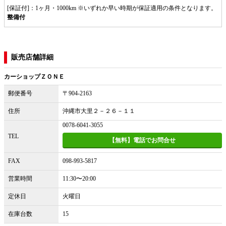
[保証付]：1ヶ月・1000km ※いずれか早い時期が保証適用の条件となります。
整備付
販売店舗詳細
カーショップＺＯＮＥ
郵便番号
〒904-2163
住所
沖縄市大里２－２６－１１
0078-6041-3055
TEL
【無料】電話でお問合せ
FAX
098-993-5817
営業時間
11:30〜20:00
定休日
火曜日
在庫台数
15