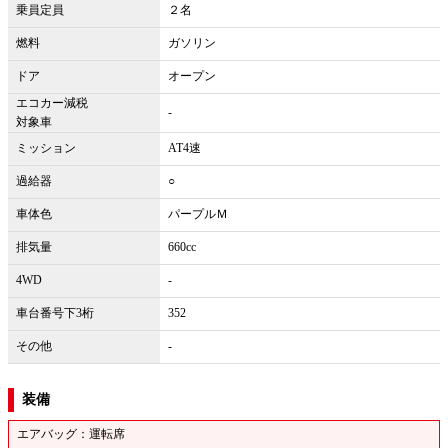
乗員定員
２名
燃料
ガソリン
ドア
オープン
エコカー減税
-
対象車
ミッション
AT4速
過給器
○
車体色
パープルＭ
排気量
660cc
4WD
-
車台番号下3桁
352
その他
-
装備
エアバッグ：運転席