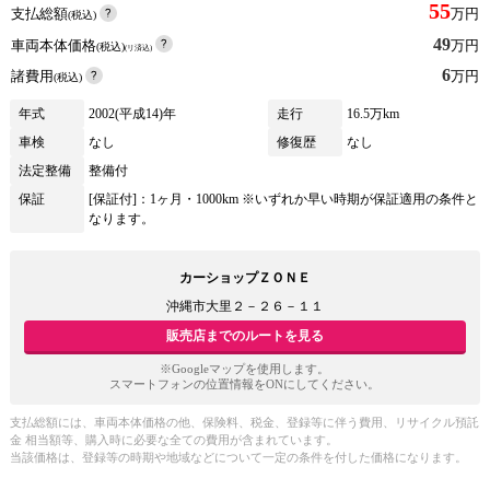
55
支払総額
万円
(税込)
49
車両本体価格
万円
(税込)
(リ済込)
6
諸費用
万円
(税込)
年式
2002(平成14)年
走行
16.5万km
車検
なし
修復歴
なし
法定整備
整備付
保証
[保証付]：1ヶ月・1000km ※いずれか早い時期が保証適用の条件と
なります。
カーショップＺＯＮＥ
沖縄市大里２－２６－１１
販売店までのルートを見る
※Googleマップを使用します。
スマートフォンの位置情報をONにしてください。
支払総額には、車両本体価格の他、保険料、税金、登録等に伴う費用、リサイクル預託
金 相当額等、購入時に必要な全ての費用が含まれています。
当該価格は、登録等の時期や地域などについて一定の条件を付した価格になります。