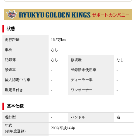
状態
走行距離
16.5万km
車検
なし
記録簿
なし
修復歴
なし
禁煙車
-
登録済未使用車
-
輸入認定中古車
-
ディーラー車
-
鑑定書付き
-
ワンオーナー
-
基本仕様
現行型
-
ハンドル
右
年式
2002(平成14)年
(初年度登録)