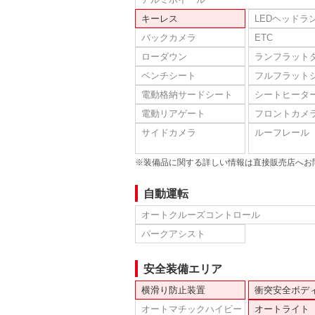
キーレス
LEDヘッドラ
バックカメラ
ETC
ローダウン
ランフラット
ベンチシート
フルフラット
電動格納サードシート
シートヒータ
電動リアゲート
フロントカメ
サイドカメラ
ルーフレール
※装備品に関する詳しい情報は直接販売店へお
自動運転
オートクルーズコントロール
パークアシスト
安全装備エリア
横滑り防止装置
衝突安全ボデ
オートマチックハイビー
オートライト