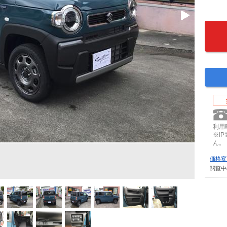
利用時
※I
ん。
価格変
閲覧中