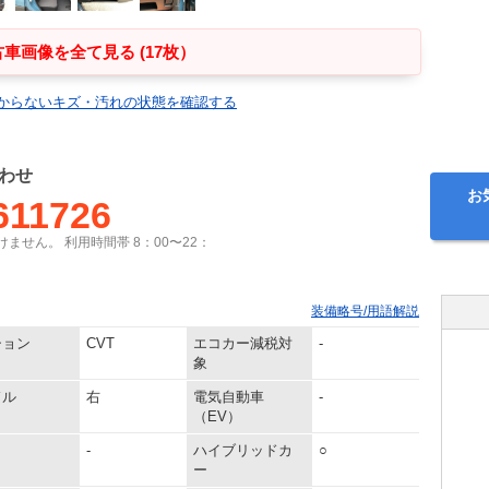
車画像を全て見る (17枚）
からないキズ・汚れの状態を確認する
わせ
お
611726
ません。 利用時間帯 8：00〜22：
装備略号/用語解説
ション
CVT
エコカー減税対
-
象
ドル
右
電気自動車
-
（EV）
-
ハイブリッドカ
○
ー