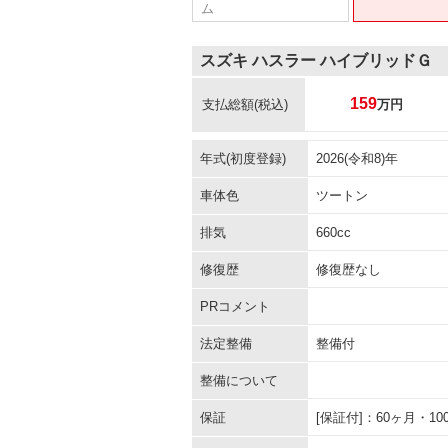
ム
スズキ ハスラー ハイブリッドＧ
159
支払総額
(税込)
万円
年式(初度登録)
2026(令和8)年
車体色
ツートン
排気
660cc
修復歴
修復歴なし
PRコメント
法定整備
整備付
整備について
保証
[保証付]：60ヶ月・