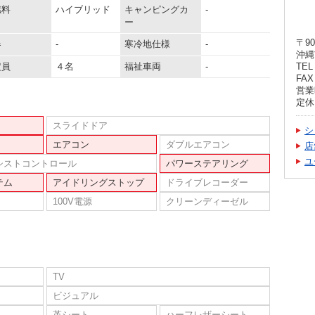
燃料
ハイブリッド
キャンピングカ
-
ー
〒90
器
-
寒冷地仕様
-
沖縄
定員
４名
福祉車両
-
TEL 
FAX 
営業時
定休
スライドドア
シ
エアコン
ダブルエアコン
店
ユ
シストコントロール
パワーステアリング
テム
アイドリングストップ
ドライブレコーダー
100V電源
クリーンディーゼル
TV
ビジュアル
革シート
ハーフレザーシート