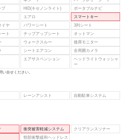
ンプ
HID(キセノンライト)
ポータブルナビ
エアロ
スマートキー
タイヤ
パワーシート
3列シート
シート
チップアップシート
オットマン
ー
ウォークスルー
後席モニター
ラ
シートエアコン
全周囲カメラ
エアサスペンション
ヘッドライトウォッシャ
ー
問い合せください。
レーンアシスト
自動駐車システム
ィ
衝突被害軽減システム
クリアランスソナー
頸部衝撃緩和ヘッドレス