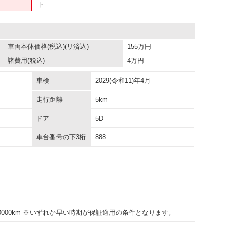
ト
車両本体価格
(税込)(リ済込)
155
万円
諸費用
(税込)
4
万円
車検
2029(令和11)年4月
走行距離
5km
ドア
5D
車台番号の下3桁
888
100000km ※いずれか早い時期が保証適用の条件となります。