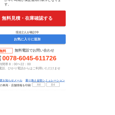
す。
無料見積・在庫確認する
現在
2
人が検討中
お気に入りに追加
無料電話でお問い合わせ
無料
0078-6045-611726
間帯 8：00〜22：00
P電話、ひかり電話からはご利用いただけませ
更お知らせメール
乗り換え金額シミュレーション
の車両・店舗情報を印刷