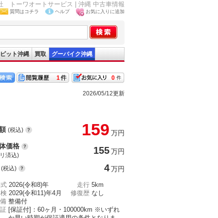
式会社 トーワオートサービス | 沖縄 中古車情報
質問はコチラ
ヘルプ
お気に入りに追加
ピット沖縄
買取
グーバイク沖縄
1
0
2026/05/12更新
159
額
(税込)
万円
体価格
155
万円
(リ済込)
4
(税込)
万円
年式
2026(令和8)年
走行
5km
車検
2029(令和11)年4月
修復歴
なし
備
整備付
証
[保証付]：60ヶ月・100000km ※いずれ
か早い時期が保証適用の条件となりま