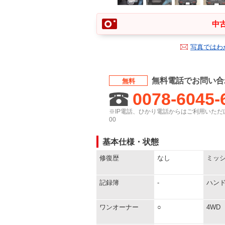
中古
写真ではわ
無料電話でお問い合
無料
0078-6045-
※IP電話、ひかり電話からはご利用いただけ
00
基本仕様・状態
修復歴
なし
ミッ
記録簿
-
ハン
ワンオーナー
○
4WD