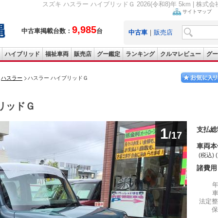
スズキ ハスラー ハイブリッドＧ 2026(令和8)年 5km | 株
サイトマップ
9,985
中古車掲載台数：
台
中古車
｜
販売店
ハイブリッド
福祉車両
販売店
グー鑑定
ランキング
クルマレビュー
グー
ハスラー
ハスラー ハイブリッドＧ
リッドＧ
1
支払総
/17
車両本
(税込) 
諸費用
法定整
保