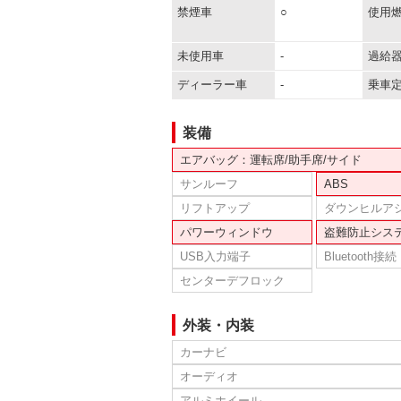
禁煙車
○
使用
未使用車
-
過給
ディーラー車
-
乗車
装備
エアバッグ：運転席/助手席/サイド
サンルーフ
ABS
リフトアップ
ダウンヒルア
パワーウィンドウ
盗難防止シス
USB入力端子
Bluetooth接続
センターデフロック
外装・内装
カーナビ
オーディオ
アルミホイール