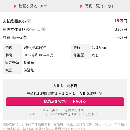
動画を見る（0件）
写真一覧（23枚）
39
支払総額
万円
(税込)
33
車両本体価格
万円
(税込)
(リ済込)
6
諸費用
万円
(税込)
年式
2004(平成16)年
走行
10.2万km
車検
2028(令和10)年10月
修復歴
なし
法定整備
整備無
保証
保証無
ＡＢＳ 北谷店
中頭郡北谷町北前１－１２－１ ＡＢＳ北谷ビル
販売店までのルートを見る
※Googleマップを使用します。
スマートフォンの位置情報をONにしてください。
支払総額には、車両本体価格の他、保険料、税金、登録等に伴う費用、リサイクル預託
金 相当額等、購入時に必要な全ての費用が含まれています。