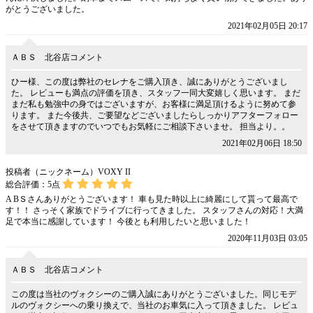
がとうございました。
2021年02月05日 20:17
ＡＢＳ 北谷店コメント
ひー様、この度は弊社のセレナをご購入頂き、誠にありがとうございまし
た。 レビューも満点の評価を頂き、スタッフ一同大変嬉しく思います。 まだ
まだ私も勉強中の身ではございますが、お客様に満足頂けるように努めて参
ります。 また今後共、ご要望などございましたらしっかりアフターフォロー
をさせて頂きますのでいつでもお気軽にご相談下さいませ。 担当より。。
2021年02月06日 18:50
投稿者（ニックネーム）VOXY II
総合評価：
5
点
A BＳさんありがとうございます！ 車も見た時以上に綺麗にして貰って最高で
す！！ さっそく家族でドライブに行ってきました。 スタッフさんの対応！大満
足で本当に感謝しています！ 今後とも利用したいと思いました！
2020年11月03日 03:05
ＡＢＳ 北谷店コメント
この度は当社のヴォクシーのご購入誠にありがとうございました。同じモデ
ルのヴォクシーへの乗り換えで、当社のお車気に入って頂きました。 レビュ