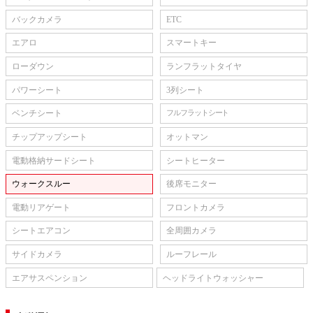
バックカメラ
ETC
エアロ
スマートキー
ローダウン
ランフラットタイヤ
パワーシート
3列シート
ベンチシート
フルフラットシート
チップアップシート
オットマン
電動格納サードシート
シートヒーター
ウォークスルー
後席モニター
電動リアゲート
フロントカメラ
シートエアコン
全周囲カメラ
サイドカメラ
ルーフレール
エアサスペンション
ヘッドライトウォッシャー