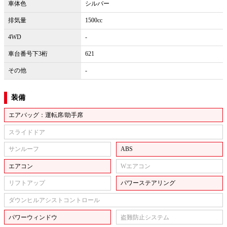
車体色
シルバー
排気量
1500cc
4WD
-
車台番号下3桁
621
その他
-
装備
エアバッグ：運転席/助手席
スライドドア
サンルーフ
ABS
エアコン
Wエアコン
リフトアップ
パワーステアリング
ダウンヒルアシストコントロール
パワーウィンドウ
盗難防止システム