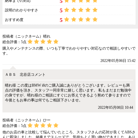
5
納車までの対応
5
説明のわかりやすさ
5
おすすめ度
投稿者（ニックネーム）晴れ
総合評価：
5
点
購入やメンテナンスの際、いつも丁寧でわかりやすい対応なので相談しやすいで
す。
2022年05月06日 15:42
ＡＢＳ 北谷店コメント
晴れ様 この度はBMW i8のご購入誠にありがとうございます。レビューも満
点の評価を頂き、スタッフ一同非常に嬉しく思います。 私もまだまだ勉強中
の身ですが、晴れ様のご相談にすぐにお答えできるよう努めて参りますので
今後ともお車の事は何でもご相談下さいませ。
2022年05月08日 10:44
投稿者（ニックネーム）ひー
総合評価：
5
点
他のお店の車と比較して悩んでいたところ、スタッフさんの応対が良くてABSさ
んに即決しました。納車までスムーズで、気持ちよく買い物ができました。あり