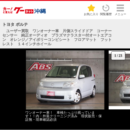
お気に入り
閲覧履歴
メニュー
トヨタ ポルテ
ユーザー買取 ワンオーナー車 片側スライドドア コーナー
センサー 純正オーディオ プラズマクラスター付オートエアコ
ン オレンジ／アイボリーコンビシート フロアマット フット
レスト １４インチホイール
1
/
23
ワンオーナー車！ 車検たっぷり残っていま
す！！内・外装クリーニング済み 現状販売・保
証無・現車確認必須