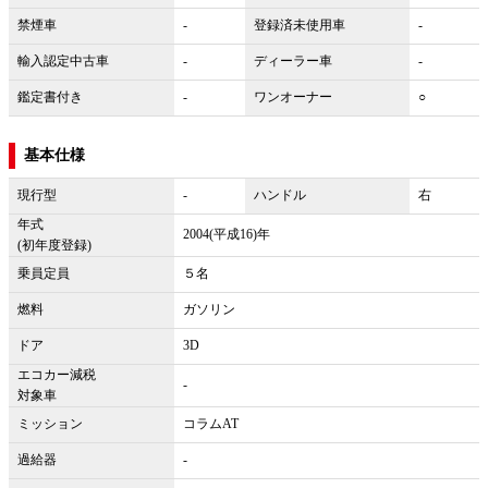
禁煙車
-
登録済未使用車
-
輸入認定中古車
-
ディーラー車
-
鑑定書付き
-
ワンオーナー
○
基本仕様
現行型
-
ハンドル
右
年式
2004(平成16)年
(初年度登録)
乗員定員
５名
燃料
ガソリン
ドア
3D
エコカー減税
-
対象車
ミッション
コラムAT
過給器
-