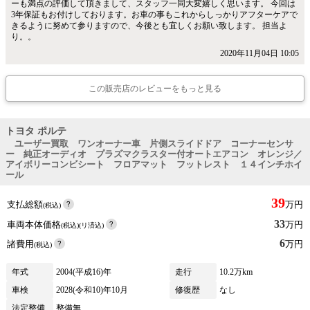
ーも満点の評価して頂きまして、スタッフ一同大変嬉しく思います。 今回は
3年保証もお付けしております。お車の事もこれからしっかりアフターケアで
きるように努めて参りますので、今後とも宜しくお願い致します。 担当よ
り。。
2020年11月04日 10:05
この販売店のレビューをもっと見る
トヨタ ポルテ
ユーザー買取 ワンオーナー車 片側スライドドア コーナーセンサ
ー 純正オーディオ プラズマクラスター付オートエアコン オレンジ／
アイボリーコンビシート フロアマット フットレスト １４インチホイ
ール
39
支払総額
万円
(税込)
33
車両本体価格
万円
(税込)(リ済込)
6
諸費用
万円
(税込)
年式
2004(平成16)年
走行
10.2万km
車検
2028(令和10)年10月
修復歴
なし
法定整備
整備無