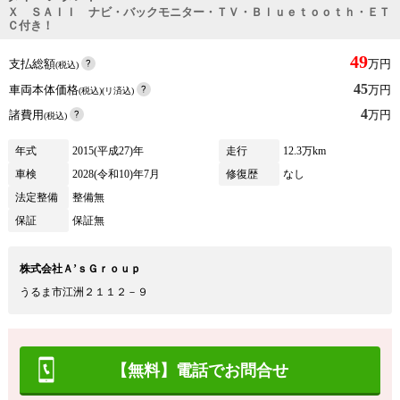
Ｘ ＳＡＩＩ ナビ・バックモニター・ＴＶ・Ｂｌｕｅｔｏｏｔｈ・ＥＴ
Ｃ付き！
49
支払総額
万円
(税込)
45
車両本体価格
万円
(税込)(リ済込)
4
諸費用
万円
(税込)
年式
2015(平成27)年
走行
12.3万km
車検
2028(令和10)年7月
修復歴
なし
法定整備
整備無
保証
保証無
株式会社Ａ’ｓＧｒｏｕｐ
うるま市江洲２１１２－９
【無料】電話でお問合せ