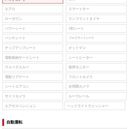
エアロ
スマートキー
ローダウン
ランフラットタイヤ
パワーシート
3列シート
ベンチシート
フルフラットシート
チップアップシート
オットマン
電動格納サードシート
シートヒーター
ウォークスルー
後席モニター
電動リアゲート
フロントカメラ
シートエアコン
全周囲カメラ
サイドカメラ
ルーフレール
エアサスペンション
ヘッドライトウォッシャー
自動運転