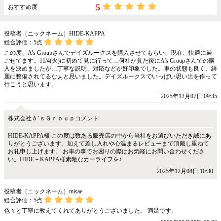
5
おすすめ度
投稿者（ニックネーム）HIDE-KAPPA
総合評価：
5
点
この度、A’s Groupさんでデイズルークスを購入させてもらい、現在、快適に過
ごせてます。11/4(火)に初めて見に行って…何社か見た後にA’s Groupさんでの購
入を決めましたが…丁寧な説明、対応などが好印象でした。車の状態も良く、綺
麗に整備されてるなぁと思いました。デイズルークスでいっぱい思い出を作って
行こうと思います。
2025年12月07日 09:35
株式会社Ａ’ｓＧｒｏｕｐコメント
HIDE-KAPPA様 この度は数ある販売店の中から当社をお選びいただき誠にあ
りがとうございます。加えて差し入れや心温まるレビューまで頂戴し重ねて
お礼申し上げます。 お車の事でお困りの際はお気軽にお問い合わせくださ
い。HIDE－KAPPA様素敵なカーライフを♪
2025年12月08日 10:30
投稿者（ニックネーム）misae
総合評価：
5
点
色々と丁寧に教えてくれてありがとうございました。 満足です。