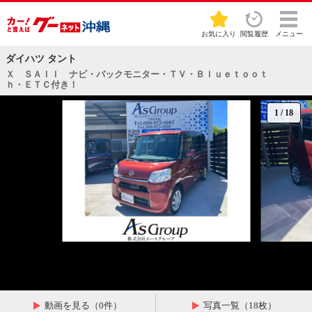
お気に入り
閲覧履歴
メニュー
ダイハツ タント
Ｘ ＳＡＩＩ ナビ・バックモニター・ＴＶ・Ｂｌｕｅｔｏｏｔ
ｈ・ＥＴＣ付き！
1
/
18
動画を見る（0件）
写真一覧（18枚）