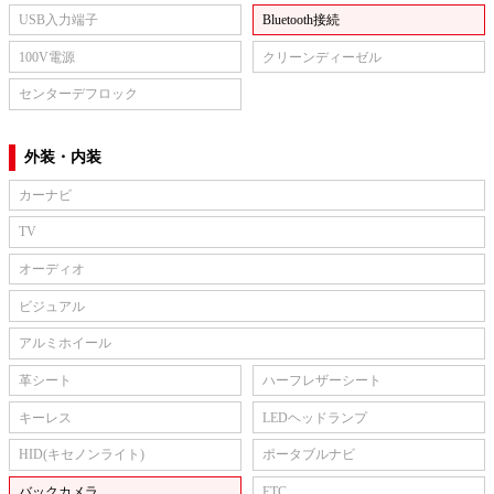
USB入力端子
Bluetooth接続
100V電源
クリーンディーゼル
センターデフロック
外装・内装
カーナビ
TV
オーディオ
ビジュアル
アルミホイール
革シート
ハーフレザーシート
キーレス
LEDヘッドランプ
HID(キセノンライト)
ポータブルナビ
バックカメラ
ETC