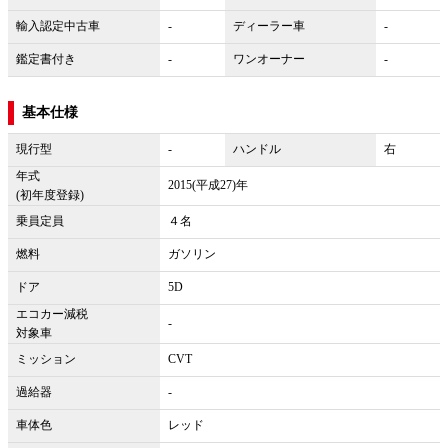
輸入認定中古車
-
ディーラー車
-
鑑定書付き
-
ワンオーナー
-
基本仕様
現行型
-
ハンドル
右
年式
2015(平成27)年
(初年度登録)
乗員定員
４名
燃料
ガソリン
ドア
5D
エコカー減税
-
対象車
ミッション
CVT
過給器
-
車体色
レッド