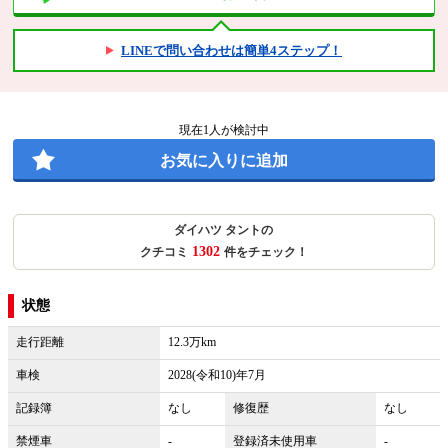
LINEで問い合わせは簡単4ステップ！
現在
1
人が検討中
お気に入りに追加
ダイハツ タントの
1302
クチコミ
件をチェック！
状態
走行距離
12.3万km
車検
2028(令和10)年7月
記録簿
なし
修復歴
なし
禁煙車
-
登録済未使用車
-