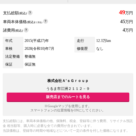
49
支払総額
万円
(税込)
45
車両本体価格
万円
(税込)
(リ済込)
4
諸費用
万円
(税込)
年式
2015(平成27)年
走行
12.3万km
車検
2028(令和10)年7月
修復歴
なし
法定整備
整備無
保証
保証無
株式会社Ａ’ｓＧｒｏｕｐ
うるま市江洲２１１２－９
販売店までのルートを見る
※Googleマップを使用します。
スマートフォンの位置情報をONにしてください。
支払総額には、車両本体価格の他、保険料、税金、登録等に伴う費用、リサイクル預託
金 相当額等、購入時に必要な全ての費用が含まれています。
当該価格は、登録等の時期や地域などについて一定の条件を付した価格になります。