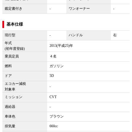
鑑定書付き
-
ワンオーナー
-
基本仕様
現行型
-
ハンドル
右
年式
2013(平成25)年
(初年度登録)
乗員定員
４名
燃料
ガソリン
ドア
5D
エコカー減税
-
対象車
ミッション
CVT
過給器
-
車体色
ブラウン
排気量
660cc