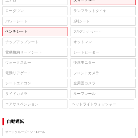
エアロ
スマートキー
ローダウン
ランフラットタイヤ
パワーシート
3列シート
ベンチシート
フルフラットシート
チップアップシート
オットマン
電動格納サードシート
シートヒーター
ウォークスルー
後席モニター
電動リアゲート
フロントカメラ
シートエアコン
全周囲カメラ
サイドカメラ
ルーフレール
エアサスペンション
ヘッドライトウォッシャー
自動運転
オートクルーズコントロール