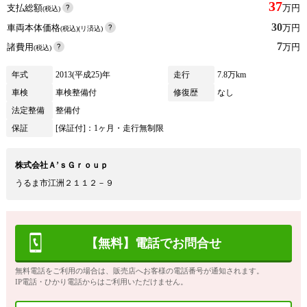
37
支払総額
万円
(税込)
30
車両本体価格
万円
(税込)(リ済込)
7
諸費用
万円
(税込)
年式
2013(平成25)年
走行
7.8万km
車検
車検整備付
修復歴
なし
法定整備
整備付
保証
[保証付]：1ヶ月・走行無制限
株式会社Ａ’ｓＧｒｏｕｐ
うるま市江洲２１１２－９
【無料】電話でお問合せ
無料電話をご利用の場合は、販売店へお客様の電話番号が通知されます。
IP電話・ひかり電話からはご利用いただけません。