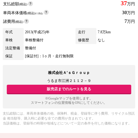
37
支払総額
万円
(税込)
30
車両本体価格
万円
(税込)
(リ済込)
7
諸費用
万円
(税込)
年式
2013(平成25)年
走行
7.8万km
車検
車検整備付
修復歴
なし
法定整備
整備付
保証
[保証付]：1ヶ月・走行無制限
株式会社Ａ’ｓＧｒｏｕｐ
うるま市江洲２１１２－９
販売店までのルートを見る
※Googleマップを使用します。
スマートフォンの位置情報をONにしてください。
支払総額には、車両本体価格の他、保険料、税金、登録等に伴う費用、リサイクル預託
金 相当額等、購入時に必要な全ての費用が含まれています。
当該価格は、登録等の時期や地域などについて一定の条件を付した価格になります。