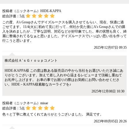
投稿者（ニックネーム）HIDE-KAPPA
総合評価：
5
点
この度、A’s Groupさんでデイズルークスを購入させてもらい、現在、快適に過
ごせてます。11/4(火)に初めて見に行って…何社か見た後にA’s Groupさんでの購
入を決めましたが…丁寧な説明、対応などが好印象でした。車の状態も良く、綺
麗に整備されてるなぁと思いました。デイズルークスでいっぱい思い出を作って
行こうと思います。
2025年12月07日 09:35
株式会社Ａ’ｓＧｒｏｕｐコメント
HIDE-KAPPA様 この度は数ある販売店の中から当社をお選びいただき誠にあ
りがとうございます。加えて差し入れや心温まるレビューまで頂戴し重ねて
お礼申し上げます。 お車の事でお困りの際はお気軽にお問い合わせくださ
い。HIDE－KAPPA様素敵なカーライフを♪
2025年12月08日 10:30
投稿者（ニックネーム）misae
総合評価：
5
点
色々と丁寧に教えてくれてありがとうございました。 満足です。
2023年09月05日 20:26