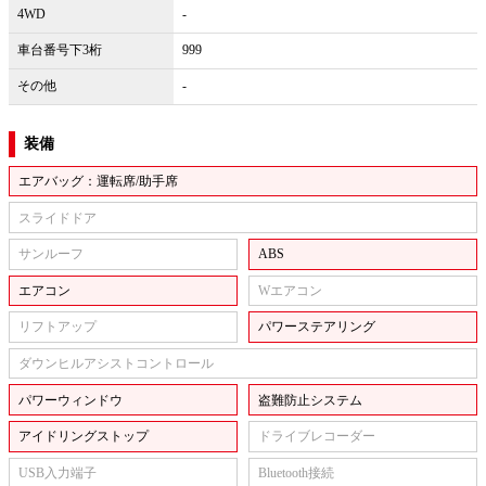
4WD
-
車台番号下3桁
999
その他
-
装備
エアバッグ：運転席/助手席
スライドドア
サンルーフ
ABS
エアコン
Wエアコン
リフトアップ
パワーステアリング
ダウンヒルアシストコントロール
パワーウィンドウ
盗難防止システム
アイドリングストップ
ドライブレコーダー
USB入力端子
Bluetooth接続