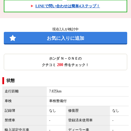
LINEで問い合わせは簡単4ステップ！
現在
2
人が検討中
お気に入りに追加
ホンダ Ｎ－ＯＮＥの
200
クチコミ
件をチェック！
状態
走行距離
7.8万km
車検
車検整備付
記録簿
なし
修復歴
なし
禁煙車
-
登録済未使用車
-
輸入認定中古車
-
ディーラー車
-