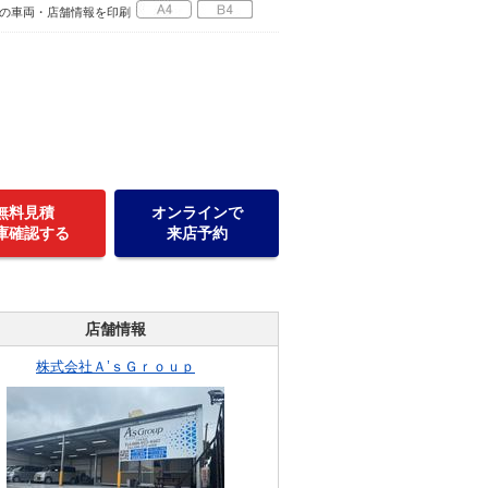
の車両・店舗情報を印刷
無料見積
オンラインで
庫確認する
来店予約
店舗情報
株式会社Ａ’ｓＧｒｏｕｐ