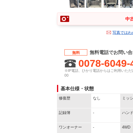
中古
写真ではわ
無料電話でお問い合
無料
0078-6049-
※IP電話、ひかり電話からはご利用いただけ
00
基本仕様・状態
修復歴
なし
ミッ
記録簿
-
ハン
ワンオーナー
-
4WD