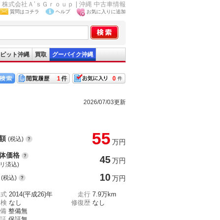
| 株式会社Ａ’ｓＧｒｏｕｐ | 沖縄 中古車情報
質問はコチラ
ヘルプ
お気に入りに追加
ピット沖縄
買取
グーバイク沖縄
1
0
2026/07/03更新
55
額
(税込)
万円
体価格
45
万円
(リ済込)
10
(税込)
万円
年式
2014(平成26)年
走行
7.9万km
車検
なし
修復歴
なし
備
整備無
証
保証無