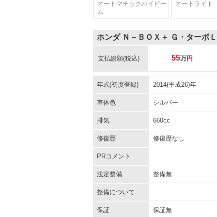
オートマチックハイビー
オートライト
ム
ホンダ Ｎ－ＢＯＸ＋ Ｇ・ターボ
55
支払総額
(税込)
万円
年式(初度登録)
2014(平成26)年
車体色
シルバー
排気
660cc
修復歴
修復歴なし
PRコメント
法定整備
整備無
整備について
保証
保証無