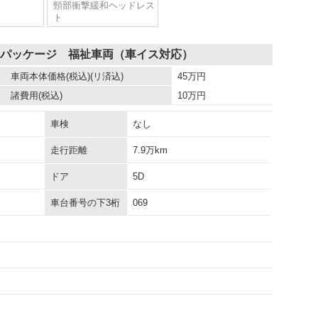
頸部衝撃緩和ヘッドレス
ト
Ｌパッケージ 福祉車両（車イス対応）
車両本体価格
(税込)(リ済込)
45
万円
諸費用
(税込)
10
万円
車検
なし
走行距離
7.9万km
ドア
5D
車台番号の下3桁
069