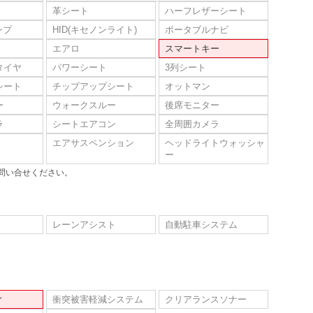
革シート
ハーフレザーシート
ンプ
HID(キセノンライト)
ポータブルナビ
エアロ
スマートキー
タイヤ
パワーシート
3列シート
シート
チップアップシート
オットマン
ー
ウォークスルー
後席モニター
ラ
シートエアコン
全周囲カメラ
エアサスペンション
ヘッドライトウォッシャ
ー
問い合せください。
レーンアシスト
自動駐車システム
ィ
衝突被害軽減システム
クリアランスソナー