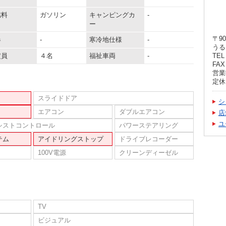
燃料
ガソリン
キャンピングカ
-
ー
〒90
器
-
寒冷地仕様
-
うる
定員
４名
福祉車両
-
TEL 
FAX 
営業時
定休
スライドドア
シ
エアコン
ダブルエアコン
店
ユ
シストコントロール
パワーステアリング
テム
アイドリングストップ
ドライブレコーダー
100V電源
クリーンディーゼル
TV
ビジュアル