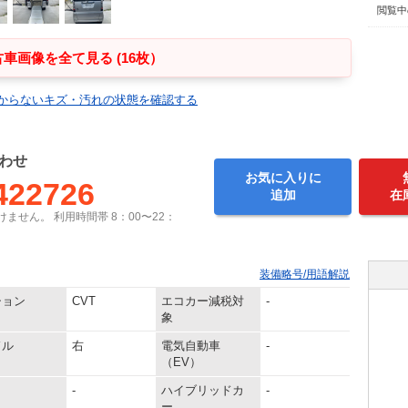
閲覧中
車画像を全て見る (16枚）
からないキズ・汚れの状態を確認する
わせ
お気に入りに
422726
追加
在
ません。 利用時間帯 8：00〜22：
装備略号/用語解説
ション
CVT
エコカー減税対
-
象
ドル
右
電気自動車
-
（EV）
-
ハイブリッドカ
-
ー