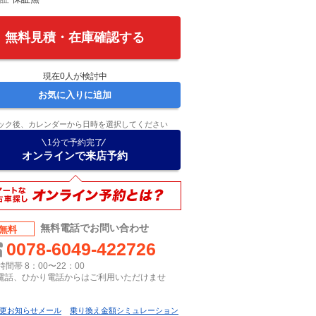
無料見積・在庫確認する
現在
0
人が検討中
お気に入りに追加
ック後、カレンダーから日時を選択してください
1分で予約完了
オンラインで来店予約
無料電話でお問い合わせ
無料
0078-6049-422726
間帯 8：00〜22：00
P電話、ひかり電話からはご利用いただけませ
更お知らせメール
乗り換え金額シミュレーション