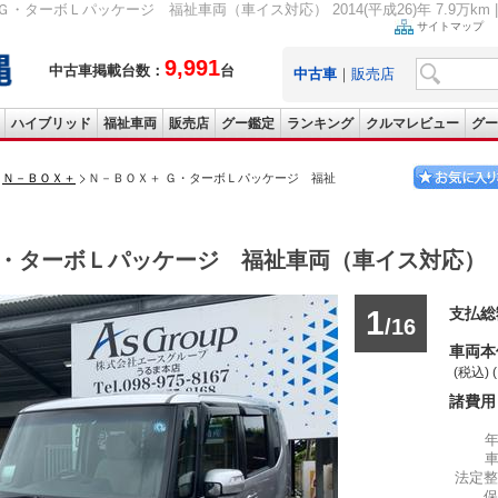
・ターボＬパッケージ 福祉車両（車イス対応） 2014(平成26)年 7.9万km 
サイトマップ
9,991
中古車掲載台数：
台
中古車
｜
販売店
ハイブリッド
福祉車両
販売店
グー鑑定
ランキング
クルマレビュー
グー
Ｎ－ＢＯＸ＋
Ｎ－ＢＯＸ＋ Ｇ・ターボＬパッケージ 福祉
・ターボＬパッケージ 福祉車両（車イス対応）
1
支払総
/16
車両本
(税込) 
諸費用
法定整
保