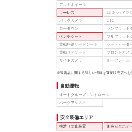
アルミホイール
キーレス
LEDヘッドラ
バックカメラ
ETC
ローダウン
ランフラット
ベンチシート
フルフラット
電動格納サードシート
シートヒータ
電動リアゲート
フロントカメ
サイドカメラ
ルーフレール
※装備品に関する詳しい情報は直接販売店へお
自動運転
オートクルーズコントロール
パークアシスト
安全装備エリア
横滑り防止装置
衝突安全ボデ