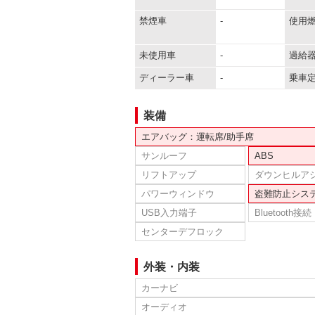
禁煙車
-
使用
未使用車
-
過給
ディーラー車
-
乗車
装備
エアバッグ：運転席/助手席
サンルーフ
ABS
リフトアップ
ダウンヒルア
パワーウィンドウ
盗難防止シス
USB入力端子
Bluetooth接続
センターデフロック
外装・内装
カーナビ
オーディオ