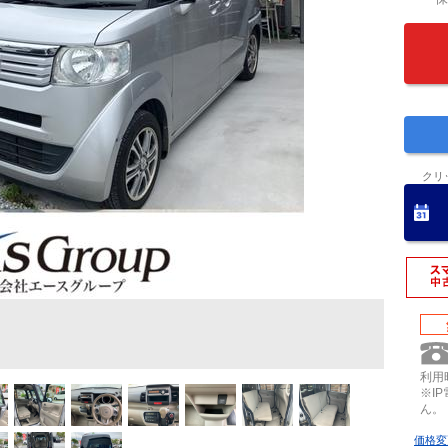
クリ
利用時
※I
ん。
価格変