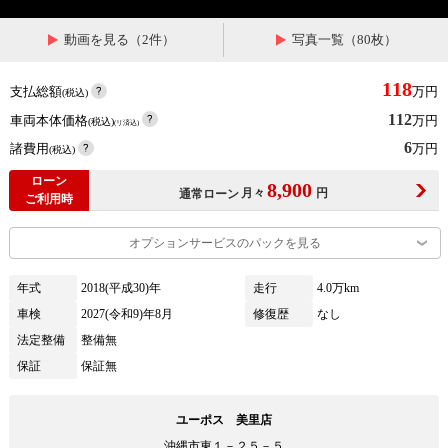
動画を見る（2件）
写真一覧（80枚）
118
支払総額
万円
(税込)
112
車両本体価格
万円
(税込)
(リ済込)
6
諸費用
万円
(税込)
ローン
8,900
月々
円
通常ローン
ご利用時
オプションサービスのパックを見る
年式
2018(平成30)年
走行
4.0万km
車検
2027(令和9)年8月
修復歴
なし
法定整備
整備無
保証
保証無
ユーポス 美里店
沖縄市東１－２５－５