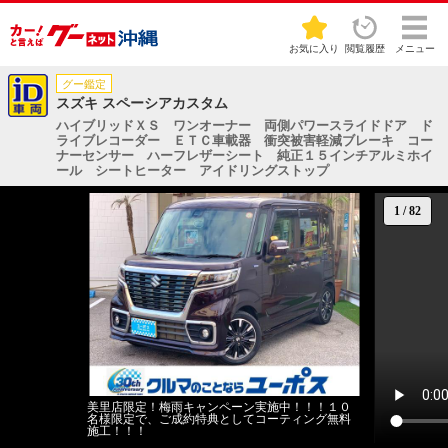
お気に入り
閲覧履歴
メニュー
グー鑑定
スズキ スペーシアカスタム
ハイブリッドＸＳ ワンオーナー 両側パワースライドドア ド
ライブレコーダー ＥＴＣ車載器 衝突被害軽減ブレーキ コー
ナーセンサー ハーフレザーシート 純正１５インチアルミホイ
ール シートヒーター アイドリングストップ
1
/
82
美里店限定！梅雨キャンペーン実施中！！！１０
名様限定で、ご成約特典としてコーティング無料
施工！！！