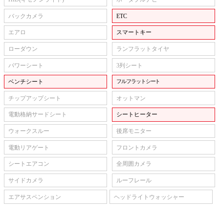
バックカメラ
ETC
エアロ
スマートキー
ローダウン
ランフラットタイヤ
パワーシート
3列シート
ベンチシート
フルフラットシート
チップアップシート
オットマン
電動格納サードシート
シートヒーター
ウォークスルー
後席モニター
電動リアゲート
フロントカメラ
シートエアコン
全周囲カメラ
サイドカメラ
ルーフレール
エアサスペンション
ヘッドライトウォッシャー