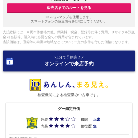
販売店までのルートを見る
※Googleマップを使用します。
スマートフォンの位置情報をONにしてください。
支払総額には、車両本体価格の他、保険料、税金、登録等に伴う費用、リサイクル預託
金 相当額等、購入時に必要な全ての費用が含まれています。
当該価格は、登録等の時期や地域などについて一定の条件を付した価格になります。
1分で予約完了
オンラインで来店予約
検査機関による検査済み中古車です。
グー鑑定評価
外装
機関
正常
内装
修復歴
無