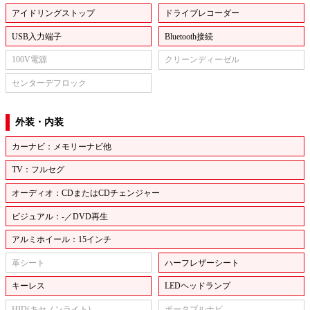
アイドリングストップ
ドライブレコーダー
USB入力端子
Bluetooth接続
100V電源
クリーンディーゼル
センターデフロック
外装・内装
カーナビ：メモリーナビ他
TV：フルセグ
オーディオ：CDまたはCDチェンジャー
ビジュアル：-／DVD再生
アルミホイール：15インチ
革シート
ハーフレザーシート
キーレス
LEDヘッドランプ
HID(キセノンライト)
ポータブルナビ