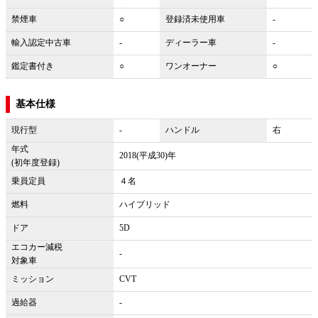
禁煙車
○
登録済未使用車
-
輸入認定中古車
-
ディーラー車
-
鑑定書付き
○
ワンオーナー
○
基本仕様
現行型
-
ハンドル
右
年式
2018(平成30)年
(初年度登録)
乗員定員
４名
燃料
ハイブリッド
ドア
5D
エコカー減税
-
対象車
ミッション
CVT
過給器
-