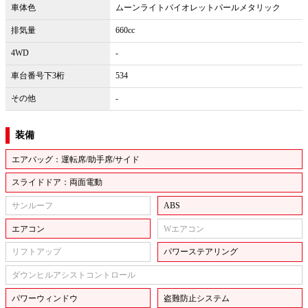
車体色
ムーンライトバイオレットパールメタリック
排気量
660cc
4WD
-
車台番号下3桁
534
その他
-
装備
エアバッグ：運転席/助手席/サイド
スライドドア：両面電動
サンルーフ
ABS
エアコン
Wエアコン
リフトアップ
パワーステアリング
ダウンヒルアシストコントロール
パワーウィンドウ
盗難防止システム