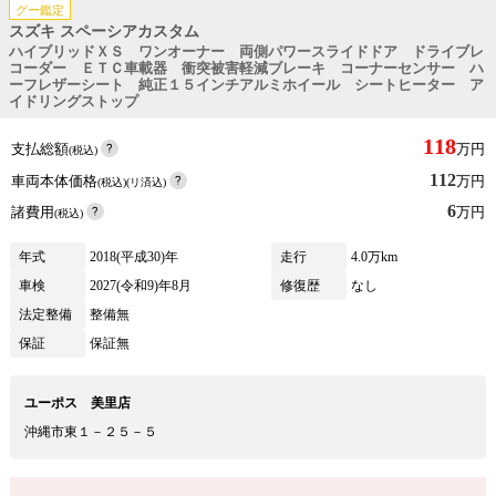
グー鑑定
スズキ スペーシアカスタム
ハイブリッドＸＳ ワンオーナー 両側パワースライドドア ドライブレ
コーダー ＥＴＣ車載器 衝突被害軽減ブレーキ コーナーセンサー ハ
ーフレザーシート 純正１５インチアルミホイール シートヒーター ア
イドリングストップ
118
支払総額
万円
(税込)
112
車両本体価格
万円
(税込)(リ済込)
6
諸費用
万円
(税込)
年式
2018(平成30)年
走行
4.0万km
車検
2027(令和9)年8月
修復歴
なし
法定整備
整備無
保証
保証無
ユーポス 美里店
沖縄市東１－２５－５