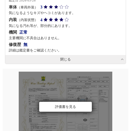
鑑定日 2026-03-26
車体
3
（車両外装）
気になるようなキズやヘコミがあります。
内装
4
（内装状態）
気になる汚れ等が、部分的にあります。
機関
正常
主要機関に不具合はありません。
修復歴
無
詳細は鑑定書をご確認ください。
閉じる
評価書を見る