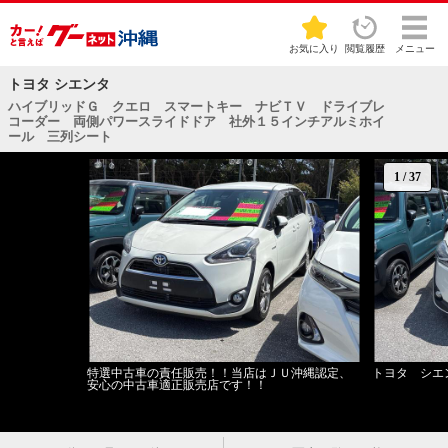
お気に入り
閲覧履歴
メニュー
トヨタ シエンタ
ハイブリッドＧ クエロ スマートキー ナビＴＶ ドライブレ
コーダー 両側パワースライドドア 社外１５インチアルミホイ
ール 三列シート
1
/
37
特選中古車の責任販売！！当店はＪＵ沖縄認定、
トヨタ シエ
安心の中古車適正販売店です！！