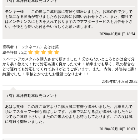
（有）幸洋自動車販売コメント
モンキー様 この度はご成約誠に有難う御座いました。お車の件で少しで
も気になる箇所が有りましたらお気軽にお問い合わせ下さい。また、弊社で
はメンテナンスにも力を入れておりますのでアフターサービスもお任せ下さ
い。今後とも長いお付き合い宜しくお願い致します。
2020年10月01日 18:54
投稿者（ニックネーム）あはは笑
総合評価：
5
点
スペーシアカスタムを購入させて頂きました！ 分からないところとかは全て分
かり易く教えてくれて対応も凄く良かったです！ 納車までも早く、私の都合な
どで遅れても対応してくれてありがとうございます。また、内装、外装共に凄く
綺麗でした！ 車検とかでまたお世話になります！！
2019年07月08日 20:32
（有）幸洋自動車販売コメント
あはは笑様 この度ご遠方よりご購入誠に有難う御座いました。お車喜んで
頂いてスタッフ一同も喜ばしいです。お車で気になる点が御座いましたらい
つでもご連絡下さい。またのご来店心よりお待ちしております。この度は誠
に有難う御座いました。
2019年07月10日 10:03