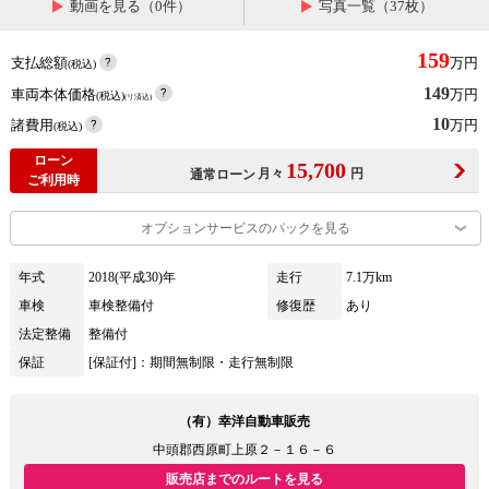
動画を見る（0件）
写真一覧（37枚）
159
支払総額
万円
(税込)
149
車両本体価格
万円
(税込)
(リ済込)
10
諸費用
万円
(税込)
ローン
15,700
月々
円
通常ローン
ご利用時
オプションサービスのパックを見る
年式
2018(平成30)年
走行
7.1万km
車検
車検整備付
修復歴
あり
法定整備
整備付
保証
[保証付]：期間無制限・走行無制限
（有）幸洋自動車販売
中頭郡西原町上原２－１６－６
販売店までのルートを見る