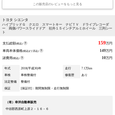
この販売店のレビューをもっと見る
トヨタ シエンタ
ハイブリッドＧ クエロ スマートキー ナビＴＶ ドライブレコーダ
ー 両側パワースライドドア 社外１５インチアルミホイール 三列シー
ト
159
支払総額
万円
(税込)
149
車両本体価格
万円
(税込)(リ済込)
10
諸費用
万円
(税込)
年式
2018(平成30)年
走行
7.1万km
車検
車検整備付
修復歴
あり
法定整備
整備付
保証
[保証付]：期間無制限・走行無制限
（有）幸洋自動車販売
中頭郡西原町上原２－１６－６