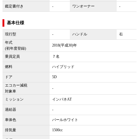
鑑定書付き
-
ワンオーナー
-
基本仕様
現行型
-
ハンドル
右
年式
2018(平成30)年
(初年度登録)
乗員定員
７名
燃料
ハイブリッド
ドア
5D
エコカー減税
-
対象車
ミッション
インパネAT
過給器
-
車体色
パールホワイト
排気量
1500cc