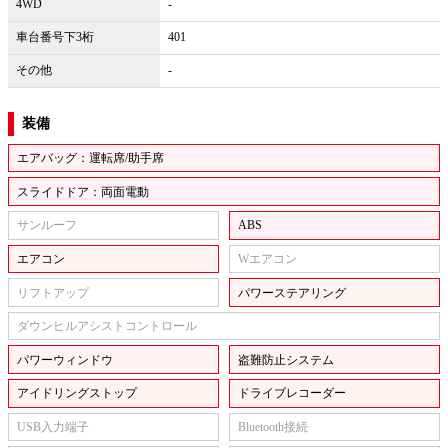
4WD
-
車台番号下3桁
401
その他
-
装備
エアバッグ：運転席/助手席
スライドドア：両面電動
サンルーフ
ABS
エアコン
Wエアコン
リフトアップ
パワーステアリング
ダウンヒルアシストコントロール
パワーウィンドウ
盗難防止システム
アイドリングストップ
ドライブレコーダー
USB入力端子
Bluetooth接続