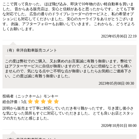
ここで買って良かった。 ほぼ飛び込み、即決で10年物の古い軽自動車を買いま
した。 昔からある販売店は、安心と信頼があると思ったからです。 とても丁寧
な対応でした。 広告の通りのドライブレコーダーのサービスと、私の希望オプ
ションにも対応してくださいました。 安心のカーライフをありがとうございま
す。 勿論、アフターフォローもお願いしていきます。 これからも、どうぞよろ
しくお願いします。
2023年05月06日 22:19
（有）幸洋自動車販売コメント
この度は弊社でのご購入、又お褒めのお言葉誠に有難う御座います。弊社で
はアフターサービスに自信が御座いますので、どんなに些細なことでも構い
ませんので、気になる点やご不明な点が御座いましたらお気軽にご連絡下さ
い。この度は誠に有難う御座いました。
2023年05月08日 09:30
投稿者（ニックネーム）モンキー
総合評価：
5
点
説明から販売まで丁寧に対応していただき有り難かったです。 引き渡し後小さ
な気になった箇所もすぐに対応していただきました。 とても良いお店とスタッ
フの方たちだと感じました。
2020年10月01日 00:00