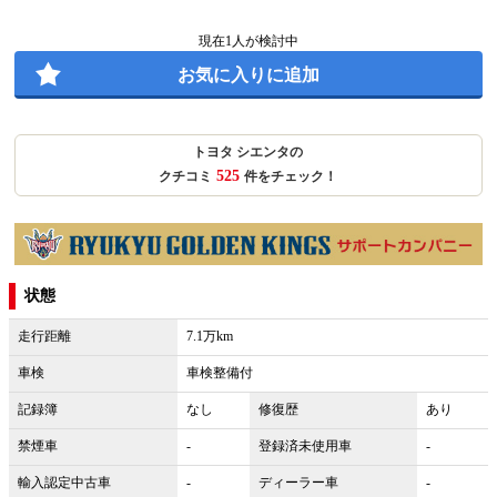
現在
1
人が検討中
お気に入りに追加
トヨタ シエンタの
525
クチコミ
件をチェック！
状態
走行距離
7.1万km
車検
車検整備付
記録簿
なし
修復歴
あり
禁煙車
-
登録済未使用車
-
輸入認定中古車
-
ディーラー車
-