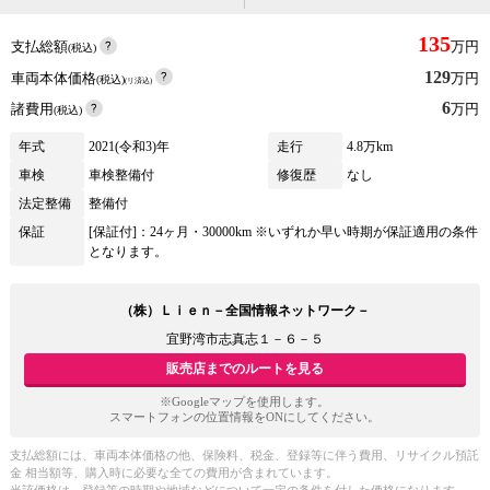
135
支払総額
万円
(税込)
129
車両本体価格
万円
(税込)
(リ済込)
6
諸費用
万円
(税込)
年式
2021(令和3)年
走行
4.8万km
車検
車検整備付
修復歴
なし
法定整備
整備付
保証
[保証付]：24ヶ月・30000km ※いずれか早い時期が保証適用の条件
となります。
（株）Ｌｉｅｎ－全国情報ネットワーク－
宜野湾市志真志１－６－５
販売店までのルートを見る
※Googleマップを使用します。
スマートフォンの位置情報をONにしてください。
支払総額には、車両本体価格の他、保険料、税金、登録等に伴う費用、リサイクル預託
金 相当額等、購入時に必要な全ての費用が含まれています。