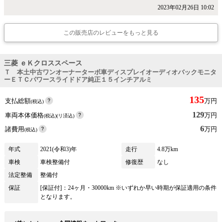
2023年02月26日 10:02
この販売店のレビューをもっと見る
三菱 ｅＫクロススペース
Ｔ 本土中古ワンオーナーターボ車ディスプレイオーディオバックモニタ
ーＥＴＣパワースライドドア純正１５インチアルミ
135
支払総額
万円
(税込)
129
車両本体価格
万円
(税込)(リ済込)
6
諸費用
万円
(税込)
年式
2021(令和3)年
走行
4.8万km
車検
車検整備付
修復歴
なし
法定整備
整備付
保証
[保証付]：24ヶ月・30000km ※いずれか早い時期が保証適用の条件
となります。