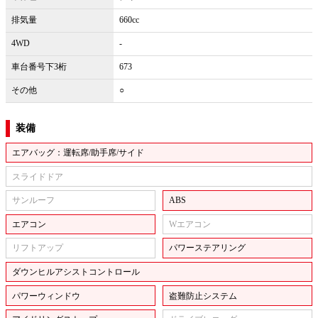
排気量
660cc
4WD
-
車台番号下3桁
673
その他
○
装備
エアバッグ：運転席/助手席/サイド
スライドドア
サンルーフ
ABS
エアコン
Wエアコン
リフトアップ
パワーステアリング
ダウンヒルアシストコントロール
パワーウィンドウ
盗難防止システム