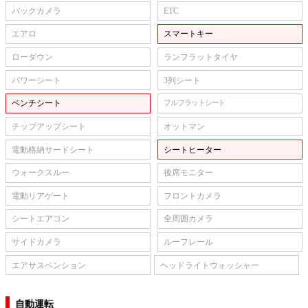
バックカメラ
ETC
エアロ
スマートキー
ローダウン
ランフラットタイヤ
パワーシート
3列シート
ベンチシート
フルフラットシート
チップアップシート
オットマン
電動格納サードシート
シートヒーター
ウォークスルー
後席モニター
電動リアゲート
フロントカメラ
シートエアコン
全周囲カメラ
サイドカメラ
ルーフレール
エアサスペンション
ヘッドライトウォッシャー
自動運転