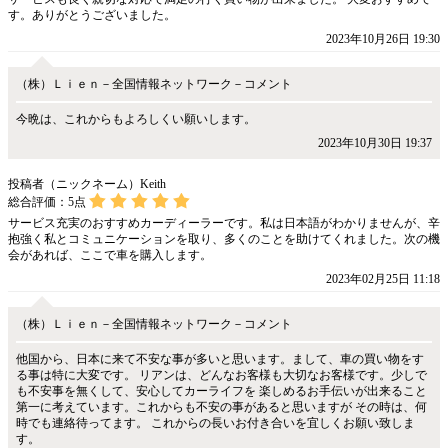
す。ありがとうございました。
2023年10月26日 19:30
（株）Ｌｉｅｎ－全国情報ネットワーク－コメント
今晩は、これからもよろしくい願いします。
2023年10月30日 19:37
投稿者（ニックネーム）Keith
総合評価：
5
点
サービス充実のおすすめカーディーラーです。私は日本語がわかりませんが、辛
抱強く私とコミュニケーションを取り、多くのことを助けてくれました。次の機
会があれば、ここで車を購入します。
2023年02月25日 11:18
（株）Ｌｉｅｎ－全国情報ネットワーク－コメント
他国から、日本に来て不安な事が多いと思います。まして、車の買い物をす
る事は特に大変です。 リアンは、どんなお客様も大切なお客様です。少しで
も不安事を無くして、安心してカーライフを 楽しめるお手伝いが出来ること
第一に考えています。これからも不安の事があると思いますが その時は、何
時でも連絡待ってます。 これからの長いお付き合いを宜しくお願い致しま
す。