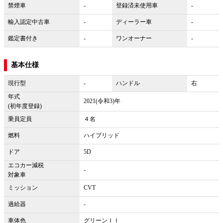
禁煙車
-
登録済未使用車
-
輸入認定中古車
-
ディーラー車
-
鑑定書付き
-
ワンオーナー
-
基本仕様
現行型
-
ハンドル
右
年式
2021(令和3)年
(初年度登録)
乗員定員
４名
燃料
ハイブリッド
ドア
5D
エコカー減税
-
対象車
ミッション
CVT
過給器
-
車体色
グリーンＩＩ