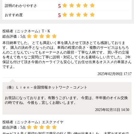
5
説明のわかりやすさ
5
おすすめ度
投稿者（ニックネーム）T・K
総合評価：
5
点
本日納車でした。 とても満足いく車を購入させて頂きとても感謝しておりま
す。 購入の決め手となったのは、車両の程度の良さ・複数のサービスはもちろ
んのことなんていってもオーナーさんの親切・丁寧な人柄です。 買い手の立場
を考えて色々なご質問に丁寧に説明・対応してくれる素晴らしい方でした。 2年
保証も付けて頂き今後のカーライフも安心してお任せ出来るオススメの車屋さん
ですよ。
2025年02月09日 17:17
（株）Ｌｉｅｎ－全国情報ネットワーク－コメント
お世話になっております。有難うございます。 今度は、半年後のオイル交換
の時ですね。 今後も，宜しくお願いします。
2025年02月11日 14:50
投稿者（ニックネーム）エスクァイヤ
総合評価：
5
点
サービスも良く親切な対応で満足の行く買い物が出来ました。 大変おすすめで