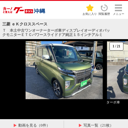
お気に入り
閲覧履歴
メニュー
三菱 ｅＫクロススペース
Ｔ 本土中古ワンオーナーターボ車ディスプレイオーディオバッ
クモニターＥＴＣパワースライドドア純正１５インチアルミ
1
/
21
ターボ車
動画を見る（0件）
写真一覧（21枚）