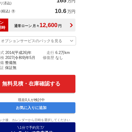
165
万円
(リ済込)
10.6
(税込)
万円
ン
12,600
通常ローン
月々
円
用時
オプションサービスのパックを見る
年式
2014(平成26)年
走行
6.2万km
車検
2027(令和9)年5月
修復歴
なし
備
整備無
証
保証無
無料見積・在庫確認する
現在
0
人が検討中
お気に入りに追加
ック後、カレンダーから日時を選択してください
1分で予約完了