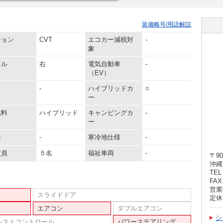
装備略号/用語解説
ション
CVT
エコカー減税対
-
象
ドル
右
電気自動車
-
（EV）
-
ハイブリッドカ
○
ー
燃料
ハイブリッド
キャンピングカ
-
ー
器
-
寒冷地仕様
-
定員
５名
福祉車両
-
〒90
沖縄
TEL 
FAX 
営業
スライドドア
定休
エアコン
ダブルエアコン
シ
シストコントロール
パワーステアリング