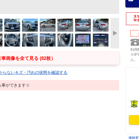
利用時
※I
車画像を全て見る (82枚）
ん。
からないキズ・汚れの状態を確認する
る事ができます☆
価格変