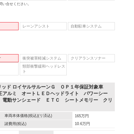
問い合せください。
レーンアシスト
自動駐車システム
ィ
衝突被害軽減システム
クリアランスソナー
頸部衝撃緩和ヘッドレス
ト
リッド ロイヤルサルーンＧ ＯＰ１年保証対象車
正アルミ オートＬＥＤヘッドライト パワーシー
 電動サンシェード ＥＴＣ シートメモリー クリ
車両本体価格
(税込)(リ済込)
165
万円
諸費用
(税込)
10.6
万円