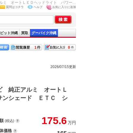
ミ オートＬＥＤヘッドライト パワー...
質問はコチラ
ヘルプ
お気に入りに追加
ピット沖縄
買取
グーバイク沖縄
1
0
2026/07/15更新
ビ 純正アルミ オートＬ
サンシェード ＥＴＣ シ
175.6
額
(税込)
万円
体価格