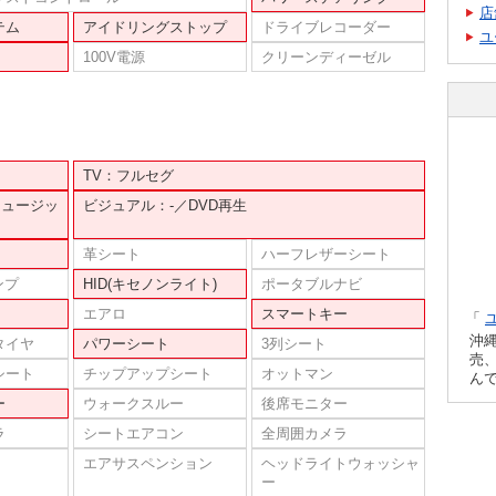
店
テム
アイドリングストップ
ドライブレコーダー
ユ
100V電源
クリーンディーゼル
TV：フルセグ
ミュージッ
ビジュアル：-／DVD再生
革シート
ハーフレザーシート
ンプ
HID(キセノンライト)
ポータブルナビ
エアロ
スマートキー
「
沖
タイヤ
パワーシート
3列シート
売
シート
チップアップシート
オットマン
ん
ー
ウォークスルー
後席モニター
ラ
シートエアコン
全周囲カメラ
エアサスペンション
ヘッドライトウォッシャ
ー