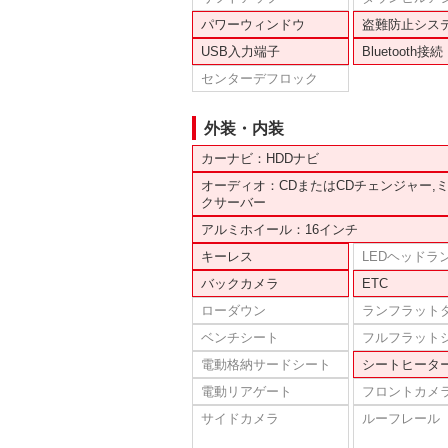
パワーウィンドウ
盗難防止シス
USB入力端子
Bluetooth接続
センターデフロック
外装・内装
カーナビ：HDDナビ
オーディオ：CDまたはCDチェンジャー,
クサーバー
アルミホイール：16インチ
キーレス
LEDヘッドラ
バックカメラ
ETC
ローダウン
ランフラット
ベンチシート
フルフラット
電動格納サードシート
シートヒータ
電動リアゲート
フロントカメ
サイドカメラ
ルーフレール