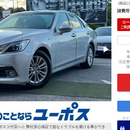
(税込) 
諸費用
ロー
ご利
法定整
保
クリ
ポスコザ店へ☆ 弊社安心保証で急なトラブルを避ける事ができ