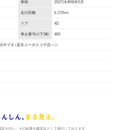
車検
2027(令和9)年5月
走行距離
6.2万km
ドア
4D
車台番号の下3桁
483
示中です♪是非ユーポスコザ店へ☆
)が鑑定を行い、その結果を鑑定証として発行しております。