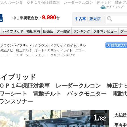
ヤルサルーンＧ ＯＰ１年保証対象車 レーダークルコン 純正ナビ 純正アル
サイトマップ
9,990
中古車掲載台数：
台
中古車
｜
販売店
ハイブリッド
福祉車両
販売店
グー鑑定
ランキング
クルマレビュー
グー
クラウンハイブリッド
クラウンハイブリッド ロイヤルサル
 純正ナビ 純正アルミ オートＬＥＤヘッドライト パワー
シェード ＥＴＣ シートメモリー クリアランスソナー
ハイブリッド
ＯＰ１年保証対象車 レーダークルコン 純正ナ
ワーシート 電動チルト バックモニター 電動
ランスソナー
1
支払総
/82
車両本