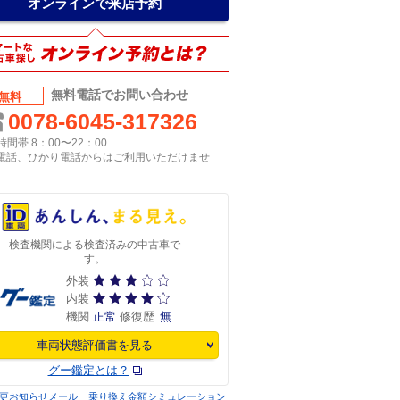
オンラインで来店予約
無料電話でお問い合わせ
無料
0078-6045-317326
間帯 8：00〜22：00
P電話、ひかり電話からはご利用いただけませ
検査機関による検査済みの中古車で
す。
外装
内装
機関
正常
修復歴
無
車両状態評価書を見る
グー鑑定とは？
更お知らせメール
乗り換え金額シミュレーション