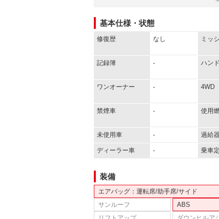
基本仕様・状態
修復歴
なし
ミッ
記録簿
-
ハン
ワンオーナー
-
4WD
禁煙車
-
使用
未使用車
-
過給
ディーラー車
-
乗車
装備
エアバッグ：運転席/助手席/サイド
サンルーフ
ABS
リフトアップ
ダウンヒルア