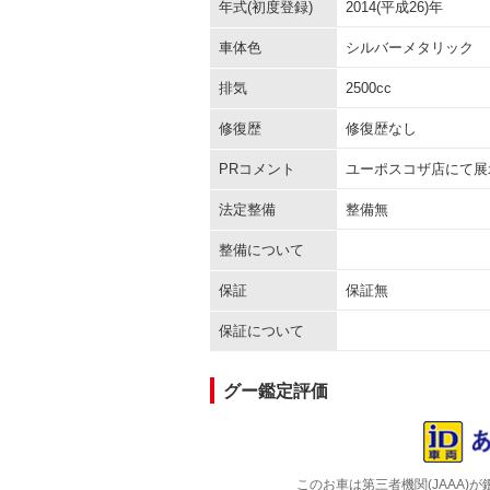
年式(初度登録)
2014(平成26)年
車体色
シルバーメタリック
排気
2500cc
修復歴
修復歴なし
PRコメント
ユーポスコザ店にて展
法定整備
整備無
整備について
保証
保証無
保証について
グー鑑定評価
このお車は第三者機関(JAAA