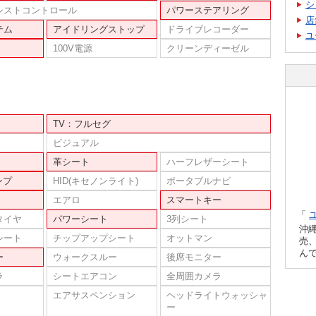
シ
シストコントロール
パワーステアリング
店
テム
アイドリングストップ
ドライブレコーダー
ユ
100V電源
クリーンディーゼル
TV：フルセグ
ビジュアル
革シート
ハーフレザーシート
ンプ
HID(キセノンライト)
ポータブルナビ
エアロ
スマートキー
「
タイヤ
パワーシート
3列シート
沖
シート
チップアップシート
オットマン
売
ん
ー
ウォークスルー
後席モニター
ラ
シートエアコン
全周囲カメラ
エアサスペンション
ヘッドライトウォッシャ
ー