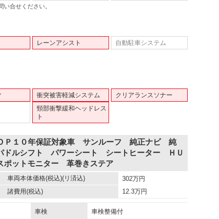
問い合せください。
レーンアシスト
自動駐車システム
ィ
衝突被害軽減システム
クリアランスソナー
頸部衝撃緩和ヘッドレス
ト
 ＯＰ１０年保証対象車 サンルーフ 純正ナビ 純
パドルシフト パワーシート シートヒーター ＨＵ
スポットモニター 革巻きステア
車両本体価格
(税込)(リ済込)
302
万円
諸費用
(税込)
12.3
万円
車検
車検整備付