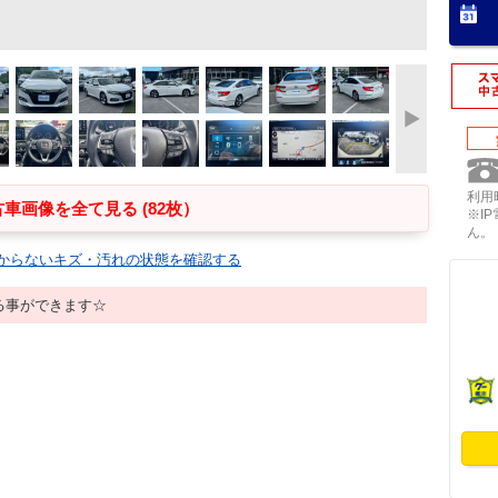
利用時
車画像を全て見る (82枚）
※I
ん。
からないキズ・汚れの状態を確認する
る事ができます☆