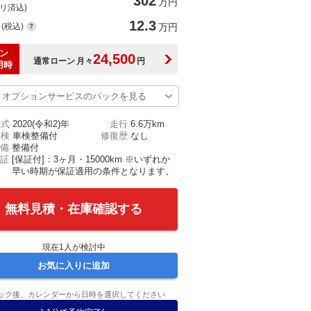
302
万円
(リ済込)
12.3
(税込)
万円
ン
24,500
通常ローン
月々
円
用時
オプションサービスのパックを見る
年式
2020(令和2)年
走行
6.6万km
車検
車検整備付
修復歴
なし
備
整備付
証
[保証付]：3ヶ月・15000km ※いずれか
早い時期が保証適用の条件となります。
無料見積・在庫確認する
現在
1
人が検討中
お気に入りに追加
ック後、カレンダーから日時を選択してください