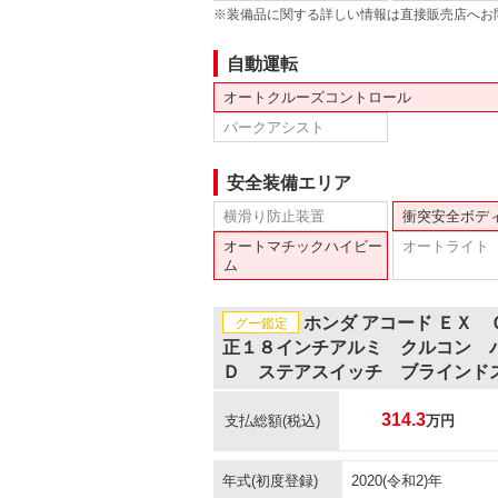
※装備品に関する詳しい情報は直接販売店へお
自動運転
オートクルーズコントロール
パークアシスト
安全装備エリア
横滑り防止装置
衝突安全ボデ
オートマチックハイビー
オートライト
ム
ホンダ アコード ＥＸ
グー鑑定
正１８インチアルミ クルコン 
Ｄ ステアスイッチ ブラインド
314.3
支払総額
(税込)
万円
年式(初度登録)
2020(令和2)年