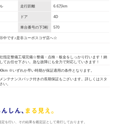
ル
走行距離
6.6万km
ドア
4D
車台番号の下3桁
570
示中です♪是非ユーポスコザ店へ☆
社指定整備工場完備☆整備・点検・板金をしっかり行います！納
してお任せ下さい。急な故障にも全力で対応していきます！
5000km ※いずれか早い時期が保証適用の条件となります。
メンテナンスパック付きの長期保証もございます。詳しくはスタ
さい。
)が鑑定を行い、その結果を鑑定証として発行しております。