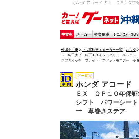
ホンダ アコード ＥＸ ＯＰ１０年
中古車
メーカー
軽自動車
ミニバン
SUV
沖縄中古車
中古車検索：メーカー一覧
ホンダ
フ 純正ナビ 純正１８インチアルミ クルコン
テアスイッチ ブラインドスポットモニター 革
グー鑑定
ホンダ アコード
ＥＸ ＯＰ１０年保証
シフト パワーシート
ー 革巻きステア