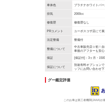
車体色
プラチナホワイトパー
排気
2000cc
修復歴
修復歴なし
PRコメント
ユーポスコザ店にて展
法定整備
整備付
中古車販売店☆初！自
整備について
車後のアフターも安心
保証
[保証付]：3ヶ月・1
別途有料オプションで
保証について
ッフにお問い合わせ下
グー鑑定評価
このお車は第三者機関(JAAA