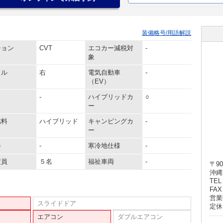
装備略号/用語解説
ション
CVT
エコカー減税対
-
象
ドル
右
電気自動車
-
（EV）
-
ハイブリッドカ
○
ー
燃料
ハイブリッド
キャンピングカ
-
ー
器
-
寒冷地仕様
-
定員
５名
福祉車両
-
〒90
沖縄
TEL 
FAX 
営業
スライドドア
定休
エアコン
ダブルエアコン