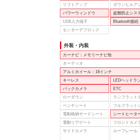
リフトアップ
ダウンヒルア
パワーウィンドウ
盗難防止シス
USB入力端子
Bluetooth接続
センターデフロック
外装・内装
カーナビ：メモリーナビ他
オーディオ
アルミホイール：18インチ
キーレス
LEDヘッドラ
バックカメラ
ETC
ローダウン
ランフラット
ベンチシート
フルフラット
電動格納サードシート
シートヒータ
電動リアゲート
フロントカメ
サイドカメラ
ルーフレール