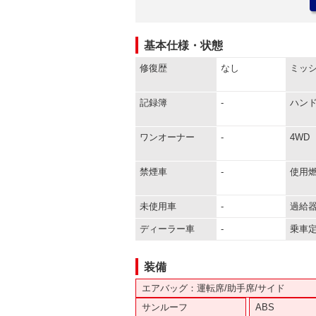
基本仕様・状態
修復歴
なし
ミッ
記録簿
-
ハン
ワンオーナー
-
4WD
禁煙車
-
使用
未使用車
-
過給
ディーラー車
-
乗車
装備
エアバッグ：運転席/助手席/サイド
サンルーフ
ABS