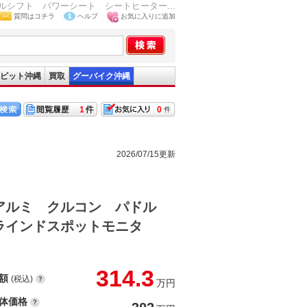
シフト パワーシート シートヒーター...
質問はコチラ
ヘルプ
お気に入りに追加
ピット沖縄
買取
グーバイク沖縄
1
0
2026/07/15更新
アルミ クルコン パドル
ラインドスポットモニタ
314.3
額
(税込)
万円
体価格