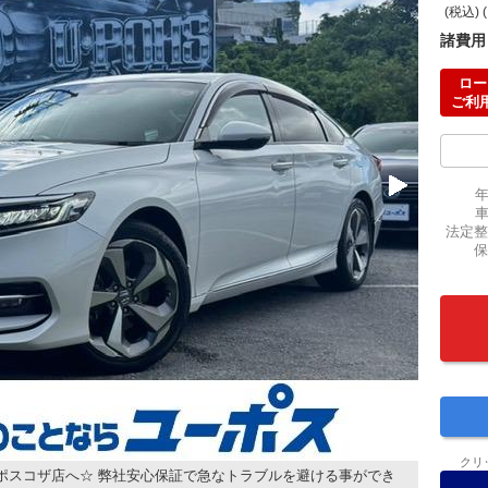
(税込) 
諸費用
ロー
ご利
法定整
保
クリ
ポスコザ店へ☆ 弊社安心保証で急なトラブルを避ける事ができ