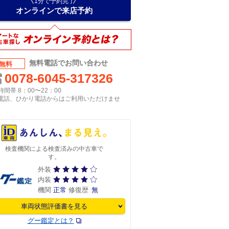
1分で予約完了
オンラインで来店予約
無料電話でお問い合わせ
無料
0078-6045-317326
間帯 8：00〜22：00
P電話、ひかり電話からはご利用いただけませ
検査機関による検査済みの中古車で
す。
外装
内装
機関
正常
修復歴
無
車両状態評価書を見る
グー鑑定とは？