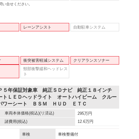
問い合せください。
レーンアシスト
自動駐車システム
ィ
衝突被害軽減システム
クリアランスソナー
頸部衝撃緩和ヘッドレス
ト
ＯＰ５年保証対象車 純正ＳＤナビ 純正１８インチ
ートＬＥＤヘッドライト オートハイビーム クルー
パワーシート ＢＳＭ ＨＵＤ ＥＴＣ
車両本体価格
(税込)(リ済込)
295
万円
諸費用
(税込)
12.6
万円
車検
車検整備付