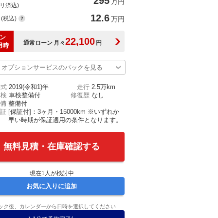
295
万円
(リ済込)
12.6
(税込)
万円
ン
22,100
通常ローン
月々
円
用時
オプションサービスのパックを見る
年式
2019(令和1)年
走行
2.5万km
車検
車検整備付
修復歴
なし
備
整備付
証
[保証付]：3ヶ月・15000km ※いずれか
早い時期が保証適用の条件となります。
無料見積・在庫確認する
現在
1
人が検討中
お気に入りに追加
ック後、カレンダーから日時を選択してください