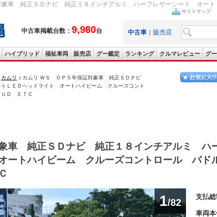
対象車 純正ＳＤナビ 純正１８インチアルミ ハーフレザーシート オートＬ
サイトマップ
9,980
中古車掲載台数：
台
中古車
｜
販売店
ハイブリッド
福祉車両
販売店
グー鑑定
ランキング
クルマレビュー
グー
カムリ
カムリ ＷＳ ＯＰ５年保証対象車 純正ＳＤナビ
ートＬＥＤヘッドライト オートハイビーム クルーズコント
ＨＵＤ ＥＴＣ
象車 純正ＳＤナビ 純正１８インチアルミ ハ
 オートハイビーム クルーズコントロール パ
Ｃ
1
支払総
/82
車両本