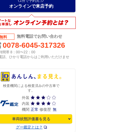
1分で予約完了
オンラインで来店予約
無料電話でお問い合わせ
無料
0078-6045-317326
間帯 8：00〜22：00
P電話、ひかり電話からはご利用いただけませ
検査機関による検査済みの中古車で
す。
外装
内装
機関
正常
修復歴
無
車両状態評価書を見る
グー鑑定とは？