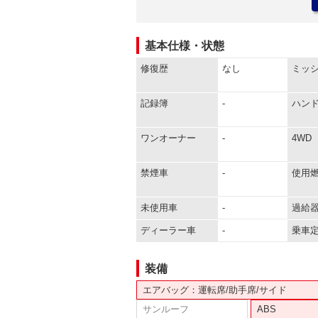
基本仕様・状態
修復歴
なし
ミッ
記録簿
-
ハン
ワンオーナー
-
4WD
禁煙車
-
使用
未使用車
-
過給
ディーラー車
-
乗車
装備
エアバッグ：運転席/助手席/サイド
サンルーフ
ABS