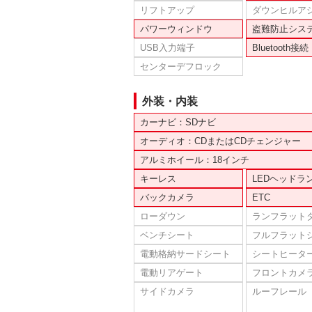
リフトアップ
ダウンヒルア
パワーウィンドウ
盗難防止シス
USB入力端子
Bluetooth接続
センターデフロック
外装・内装
カーナビ：SDナビ
オーディオ：CDまたはCDチェンジャー
アルミホイール：18インチ
キーレス
LEDヘッドラ
バックカメラ
ETC
ローダウン
ランフラット
ベンチシート
フルフラット
電動格納サードシート
シートヒータ
電動リアゲート
フロントカメ
サイドカメラ
ルーフレール