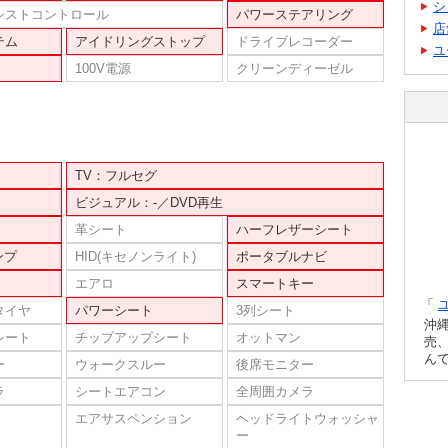
シ
シストコントロール
パワーステアリング
店
テム
アイドリングストップ
ドライブレコーダー
ユ
100V電源
クリーンディーゼル
TV：フルセグ
ビジュアル：-／DVD再生
革シート
ハーフレザーシート
ンプ
HID(キセノンライト)
ポータブルナビ
エアロ
スマートキー
「
タイヤ
パワーシート
3列シート
沖
シート
チップアップシート
オットマン
売
ん
ー
ウォークスルー
後席モニター
ラ
シートエアコン
全周囲カメラ
エアサスペンション
ヘッドライトウォッシャ
ー