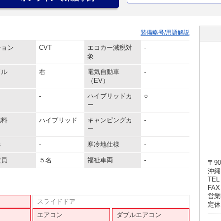
装備略号/用語解説
ション
CVT
エコカー減税対
-
象
ドル
右
電気自動車
-
（EV）
-
ハイブリッドカ
○
ー
燃料
ハイブリッド
キャンピングカ
-
ー
器
-
寒冷地仕様
-
定員
５名
福祉車両
-
〒90
沖縄
TEL 
FAX 
営業
スライドドア
定休
エアコン
ダブルエアコン