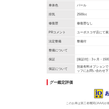
車体色
パール
排気
2500cc
修復歴
修復歴なし
PRコメント
ユーポスコザ店にて展
法定整備
整備付
整備について
保証
[保証付]：3ヶ月・1
別途有料オプションで
保証について
ッフにお問い合わせ下
グー鑑定評価
このお車は第三者機関(JAAA