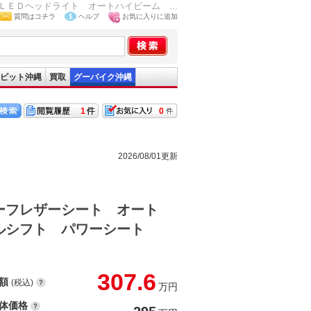
ＥＤヘッドライト オートハイビーム ...
質問はコチラ
ヘルプ
お気に入りに追加
ピット沖縄
買取
グーバイク沖縄
1
0
2026/08/01更新
ーフレザーシート オート
ドルシフト パワーシート
307.6
額
(税込)
万円
体価格