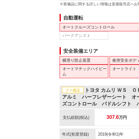
※装備品に関する詳しい情報は直接販売店へお
自動運転
オートクルーズコントロール
パークアシスト
安全装備エリア
横滑り防止装置
衝突安全ボデ
オートマチックハイビー
オートライト
ム
トヨタ カムリ ＷＳ 
グー鑑定
アルミ ハーフレザーシート オ
ズコントロール パドルシフト 
307.6
支払総額
(税込)
万円
年式(初度登録)
2019(令和1)年