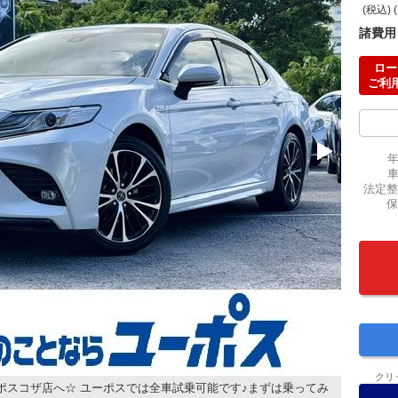
(税込) 
諸費用
ロー
ご利
法定整
保
クリ
ポスコザ店へ☆ ユーポスでは全車試乗可能です♪まずは乗ってみ