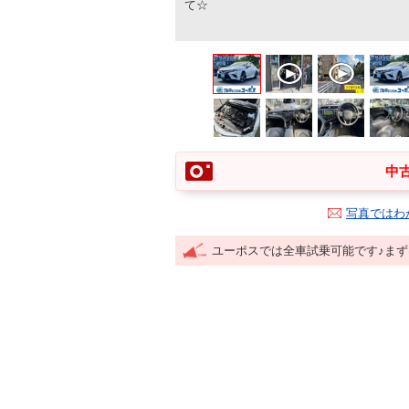
て☆
中古
写真ではわ
ユーポスでは全車試乗可能です♪ま