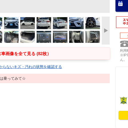
利用時
車画像を全て見る (82枚）
※I
ん。
からないキズ・汚れの状態を確認する
ずは乗ってみて☆