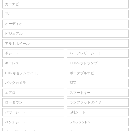
カーナビ
TV
オーディオ
ビジュアル
アルミホイール
革シート
ハーフレザーシート
キーレス
LEDヘッドランプ
HID(キセノンライト)
ポータブルナビ
バックカメラ
ETC
エアロ
スマートキー
ローダウン
ランフラットタイヤ
パワーシート
3列シート
ベンチシート
フルフラットシート