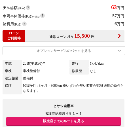
63
支払総額
万円
(税込)
57
車両本体価格
万円
(税込)
(リ済込)
6
諸費用
万円
(税込)
ローン
15,500
月々
円
通常ローン
ご利用時
オプションサービスのパックを見る
年式
2018(平成30)年
走行
17.4万km
車検
車検整備付
修復歴
なし
法定整備
整備付
保証
[保証付]：3ヶ月・3000km ※いずれか早い時期が保証適用の条件と
なります。
ヒサシ自動車
名護市伊差川４８１－１
販売店までのルートを見る