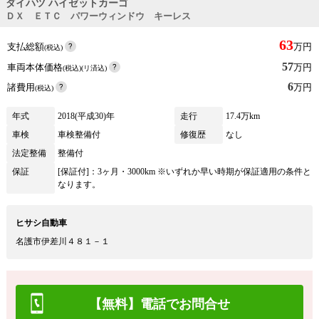
ダイハツ ハイゼットカーゴ
ＤＸ ＥＴＣ パワーウィンドウ キーレス
63
支払総額
万円
(税込)
57
車両本体価格
万円
(税込)(リ済込)
6
諸費用
万円
(税込)
年式
2018(平成30)年
走行
17.4万km
車検
車検整備付
修復歴
なし
法定整備
整備付
保証
[保証付]：3ヶ月・3000km ※いずれか早い時期が保証適用の条件と
なります。
ヒサシ自動車
名護市伊差川４８１－１
【無料】電話でお問合せ