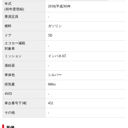
年式
2018(平成30)年
(初年度登録)
乗員定員
-
燃料
ガソリン
ドア
5D
エコカー減税
-
対象車
ミッション
インパネAT
過給器
-
車体色
シルバー
排気量
660cc
4WD
-
車台番号下3桁
452
その他
-
装備